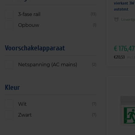
vierkant 3W
autotest
3-fase rail
(13)
Leverti
Opbouw
(1)
Voorschakelapparaat
€
176,47
€
213,53
incl
Netspanning (AC mains)
(2)
Kleur
Wit
(7)
Zwart
(7)