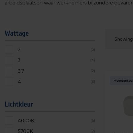
arbeidsplaatsen waar werknemers bijzondere gevare
Wattage
Showing a
2
(5)
3
(4)
3.7
(2)
Meerdere op
4
(3)
Lichtkleur
4000K
(6)
5700K
(2)