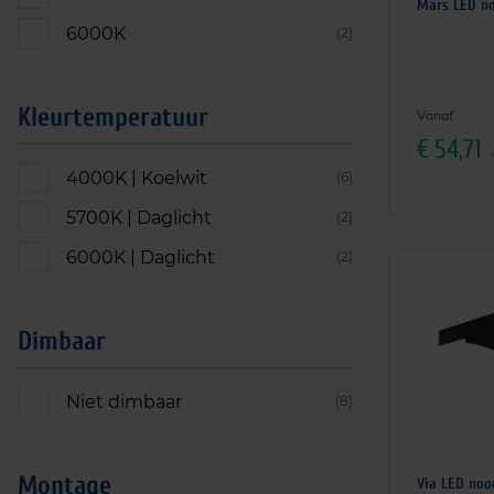
Mars LED n
6000K
(2)
Kleurtemperatuur
Vanaf
€
54,71
4000K | Koelwit
(6)
5700K | Daglicht
(2)
6000K | Daglicht
(2)
Dimbaar
Niet dimbaar
(8)
Montage
Via LED noo