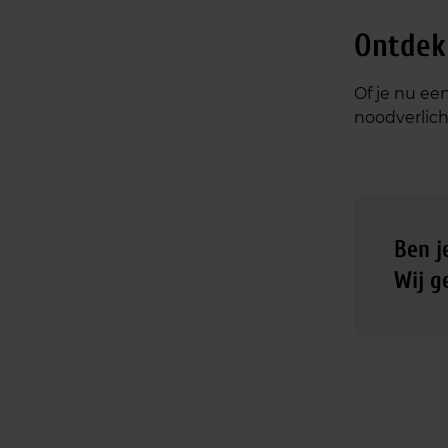
Ontdek 
Of je nu ee
noodverlich
Ben j
Wij g