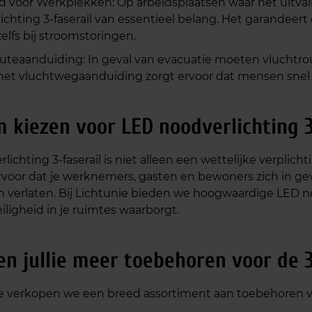
id voor Werkplekken: Op arbeidsplaatsen waar het uitvall
ichting 3-faserail van essentieel belang. Het garandeert
zelfs bij stroomstoringen.
uteaanduiding: In geval van evacuatie moeten vluchtrou
 met vluchtwegaanduiding zorgt ervoor dat mensen snel 
kiezen voor LED noodverlichting 3
lichting 3-faserail is niet alleen een wettelijke verplich
rvoor dat je werknemers, gasten en bewoners zich in g
 verlaten. Bij Lichtunie bieden we hoogwaardige LED nood
iligheid in je ruimtes waarborgt.
n jullie meer toebehoren voor de 3
ie verkopen we een breed assortiment aan toebehoren voo