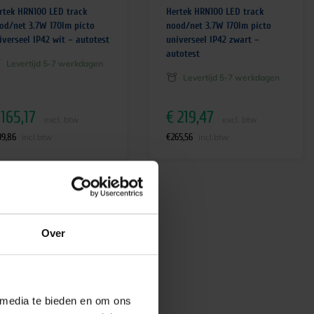
rtek HRN100 LED track
Hertek HRN100 LED track
od/net 3.7W 170lm picto
nood/net 3.7W 170lm picto
iverseel IP42 wit – autotest
universeel IP42 zwart –
autotest
Levertijd 5-7 werkdagen
Levertijd 5-7 werkdagen
165,17
€
219,47
excl. btw
excl. btw
99,86
€
265,56
incl.btw
incl.btw
Over
 media te bieden en om ons