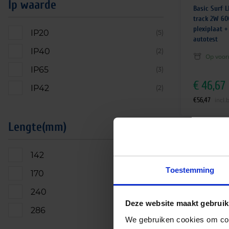
Ip waarde
Basic Surf 
track 2W 60
plexiplaat 
IP20
(5)
autotest
IP40
(2)
Op voor
IP65
(3)
€
46,67
IP42
(2)
€
56,47
incl.
Lengte(mm)
142
(2)
Toestemming
170
(2)
240
(3)
Deze website maakt gebruik
286
(2)
We gebruiken cookies om cont