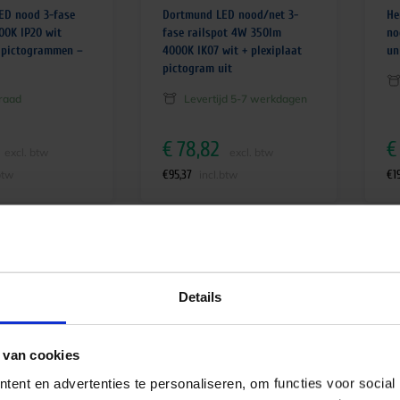
LED nood 3-fase
Dortmund LED nood/net 3-
He
00K IP20 wit
fase railspot 4W 350lm
no
+ pictogrammen –
4000K IK07 wit + plexiplaat
un
pictogram uit
raad
Levertijd 5-7 werkdagen
€
78,82
€
excl. btw
excl. btw
€
95,37
€
1
btw
incl.btw
Details
 van cookies
ent en advertenties te personaliseren, om functies voor social