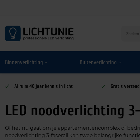
S
k
i
p
t
o
Binnenverlichting
Buitenverlichting
c
o
n
t
Al ruim
40 jaar kennis in licht
Gratis verzend
e
n
LED noodverlichting 3-
t
Of het nu gaat om je appartementencomplex of bedrijf
noodverlichting 3-faserail kan twee belangrijke functi