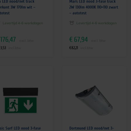
a LED nood/net track
Mars LED nood 3-fase track
erkant 3W 170lm wit –
2W 130lm 4000K 110×110 zwart
totest
– autotest
Levertijd 4-6 werkdagen
Levertijd 4-6 werkdagen
176,47
€
67,94
excl. btw
excl. btw
13,53
€
82,21
incl.btw
incl.btw
sic Surf LED nood 3-fase
Dortmund LED nood/net 3-