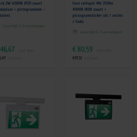
ack 2W 6000K IP20 zwart
fase railspot 4W 350lm
exiplaat + pictogrammen –
4000K IK08 zwart +
totest
pictogramsticker uit / rechts
/ links
Levertijd 1-3 werkdagen
Levertijd 5-7 werkdagen
46,67
€
80,59
excl. btw
excl. btw
6,47
€
97,51
incl.btw
incl.btw