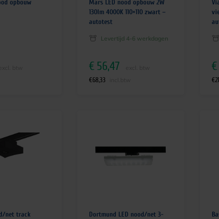
ood opbouw
Mars LED nood opbouw 2W
Vi
130lm 4000K 110×110 zwart –
vi
autotest
au
Levertijd 4-6 werkdagen
€
56,47
€
excl. btw
excl. btw
€
68,33
€
2
incl.btw
d/net track
Dortmund LED nood/net 3-
Ba