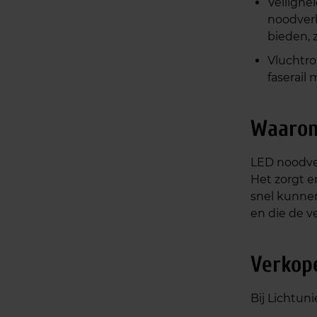
Veilighe
noodverl
bieden, 
Vluchtro
faserail
Waarom 
LED noodver
Het zorgt e
snel kunnen
en die de ve
Verkope
Bij Lichtun