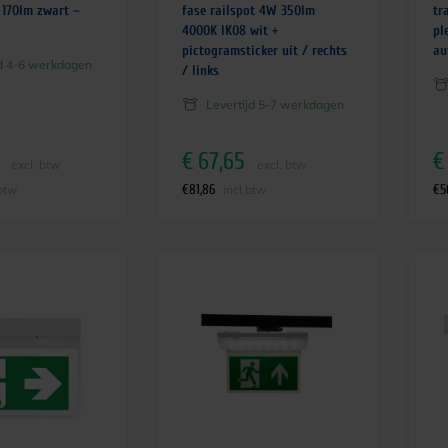
 170lm zwart –
fase railspot 4W 350lm
tr
4000K IK08 wit +
pl
pictogramsticker uit / rechts
au
jd 4-6 werkdagen
/ links
Levertijd 5-7 werkdagen
€
67,65
€
excl. btw
excl. btw
€
81,86
€
5
.btw
incl.btw