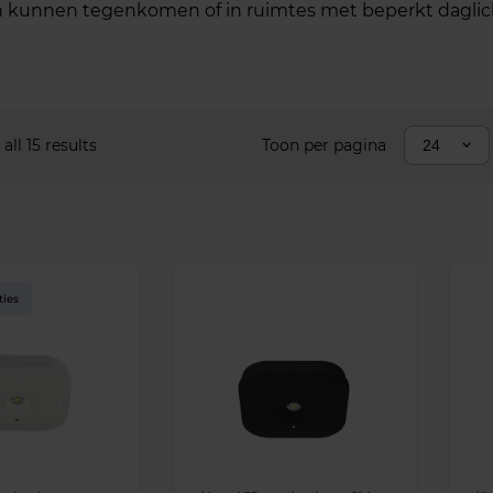
n kunnen tegenkomen of in ruimtes met beperkt daglic
ll 15 results
Toon per pagina
24
ties