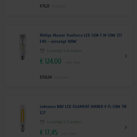
€
76,23
incl.btw
Philips Master TrueForce LED SON-T M 50W 727
E40 – vervangt 100W
Levertijd 3-8 weken
€
124,00
excl. btw
€
150,04
incl.btw
Ledvance NAV LED FILAMENT AMBER V 15-50W 718
E27
Levertijd 2-3 weken
€
17,45
excl. btw