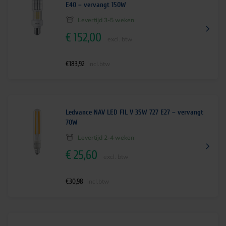
E40 – vervangt 150W
Levertijd 3-5 weken
€
152,00
excl. btw
€
183,92
incl.btw
Ledvance NAV LED FIL V 35W 727 E27 – vervangt
70W
Levertijd 2-4 weken
€
25,60
excl. btw
€
30,98
incl.btw