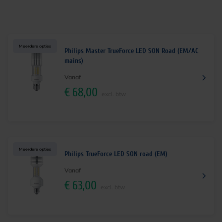
Meerdere opties
Philips Master TrueForce LED SON Road (EM/AC
mains)
Vanaf
€
68,00
excl. btw
Meerdere opties
Philips TrueForce LED SON road (EM)
Vanaf
€
63,00
excl. btw