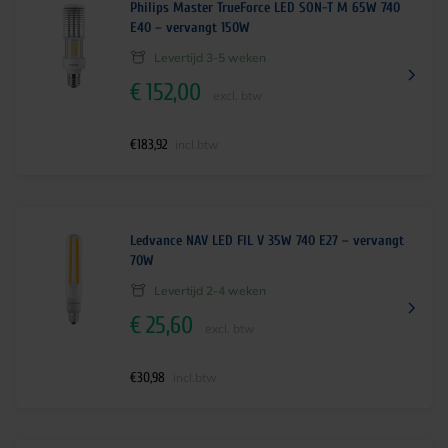
Philips Master TrueForce LED SON-T M 65W 740
E40 – vervangt 150W
Levertijd 3-5 weken
€
152,00
excl. btw
€
183,92
incl.btw
Ledvance NAV LED FIL V 35W 740 E27 – vervangt
70W
Levertijd 2-4 weken
€
25,60
excl. btw
€
30,98
incl.btw