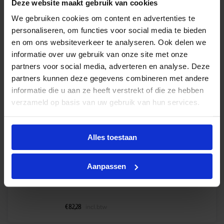
Deze website maakt gebruik van cookies
We gebruiken cookies om content en advertenties te
Philips Master TrueForce LED SON-T 65W 727 E40
personaliseren, om functies voor social media te bieden
– vervangt 150W
en om ons websiteverkeer te analyseren. Ook delen we
Levertijd 4-6 werkdagen
informatie over uw gebruik van onze site met onze
€
141,00
partners voor social media, adverteren en analyse. Deze
excl. btw
partners kunnen deze gegevens combineren met andere
informatie die u aan ze heeft verstrekt of die ze hebben
€
170,61
incl.btw
verzameld op basis van uw gebruik van hun services.
Alles toestaan
Philips Master TrueForce LED SON-T M 23W 740
E27 – vervangt 50W
Levertijd 3-5 weken
Aanpassen
€
68,00
excl. btw
€
82,28
incl.btw