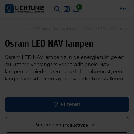
S
0
k
i
p
/
LED gasontladingslampen
/
Osram LED NAV lampen
t
o
Osram LED NAV lampen
c
o
Osram LED NAV lampen zijn de energiezuinige en
n
duurzame vervangers voor traditionele NAV-
t
lampen. Ze bieden een hoge lichtopbrengst, een
e
lange levensduur en zijn eenvoudig te installeren.
n
t
Filteren
Sorteren op
Producttype