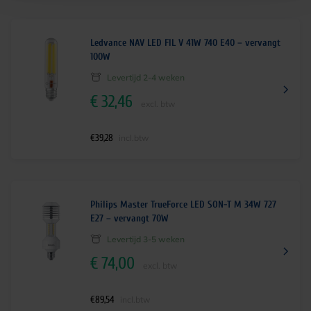
Ledvance NAV LED FIL V 41W 740 E40 – vervangt
100W
Levertijd 2-4 weken
€
32,46
excl. btw
€
39,28
incl.btw
Philips Master TrueForce LED SON-T M 34W 727
E27 – vervangt 70W
Levertijd 3-5 weken
€
74,00
excl. btw
€
89,54
incl.btw