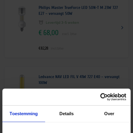
Philips Master TrueForce LED SON-T M 23W 727
E27 – vervangt 50W
Levertijd 3-5 weken
€
68,00
excl. btw
€
82,28
incl.btw
Ledvance NAV LED FIL V 41W 727 E40 – vervangt
100W
Levertijd 2-4 weken
€
32,46
excl. btw
Toestemming
Details
Over
€
39,28
incl.btw