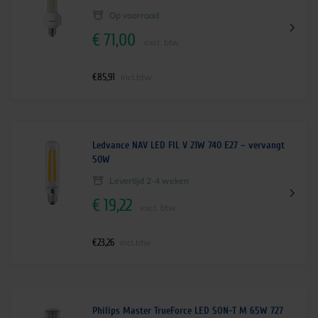
Op voorraad
€
71,00
excl. btw
€
85,91
incl.btw
Ledvance NAV LED FIL V 21W 740 E27 – vervangt
50W
Levertijd 2-4 weken
€
19,22
excl. btw
€
23,26
incl.btw
Philips Master TrueForce LED SON-T M 65W 727