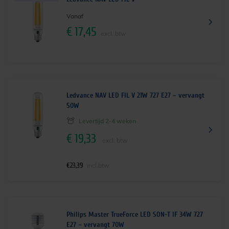
Vanaf
€
17,45
excl. btw
Ledvance NAV LED FIL V 21W 727 E27 – vervangt
50W
Levertijd 2-4 weken
€
19,33
excl. btw
€
23,39
incl.btw
Philips Master TrueForce LED SON-T IF 34W 727
E27 – vervangt 70W