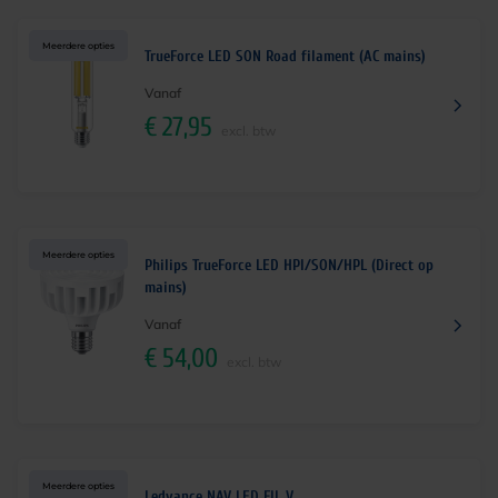
Meerdere opties
TrueForce LED SON Road filament (AC mains)
Vanaf
€
27,95
excl. btw
Meerdere opties
Philips TrueForce LED HPI/SON/HPL (Direct op
mains)
Vanaf
€
54,00
excl. btw
Meerdere opties
Ledvance NAV LED FIL V