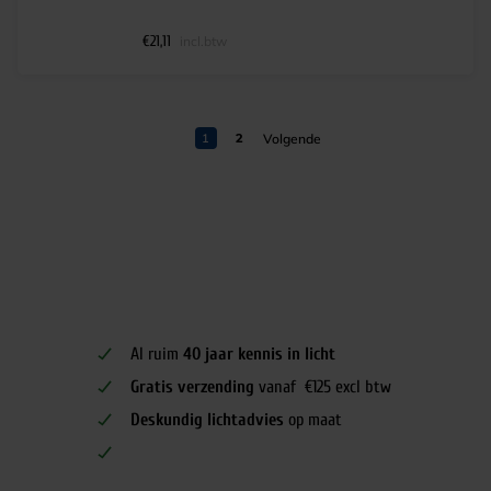
€
21,11
incl.btw
1
2
Al ruim
40 jaar kennis in licht
Gratis verzending
vanaf €125 excl btw
Deskundig lichtadvies
op maat