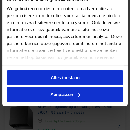
We gebruiken cookies om content en advertenties te
€
188,76
incl.btw
personaliseren, om functies voor social media te bieden
en om ons websiteverkeer te analyseren. Ook delen we
informatie over uw gebruik van onze site met onze
partners voor social media, adverteren en analyse. Deze
Artes LED up & downlight Midi 32W 980lm 2700K
partners kunnen deze gegevens combineren met andere
IP44 zwart
informatie die u aan ze heeft verstrekt of die ze hebben
Levertijd 5-7 werkdagen
verzameld op basis van uw gebruik van hun services.
€
156,00
excl. btw
Alles toestaan
€
188,76
incl.btw
Aanpassen
Artes LED opbouw up & downlight 8W 480lm
2700K IP65 zwart – dimbaar
Levertijd 5-7 werkdagen