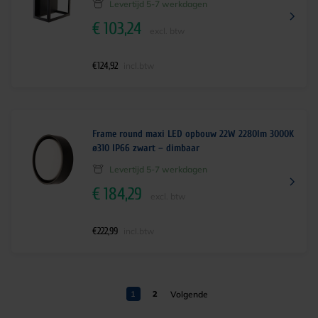
Levertijd 5-7 werkdagen
€
103,24
excl. btw
€
124,92
incl.btw
Frame round maxi LED opbouw 22W 2280lm 3000K
ø310 IP66 zwart – dimbaar
Levertijd 5-7 werkdagen
€
184,29
excl. btw
€
222,99
incl.btw
1
2