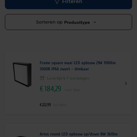
Filteren
Sorteren op
Producttype
Frame square maxi LED opbouw 21W 1980lm
3000K IP66 zwart – dimbaar
Levertijd 5-7 werkdagen
€
184,29
excl. btw
€
222,99
incl.btw
Artes round LED opbouw up/down 8W 360lm