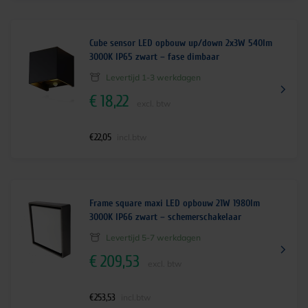
Cube sensor LED opbouw up/down 2x3W 540lm
3000K IP65 zwart – fase dimbaar
Levertijd 1-3 werkdagen
€
18,22
excl. btw
€
22,05
incl.btw
Frame square maxi LED opbouw 21W 1980lm
3000K IP66 zwart – schemerschakelaar
Levertijd 5-7 werkdagen
€
209,53
excl. btw
€
253,53
incl.btw