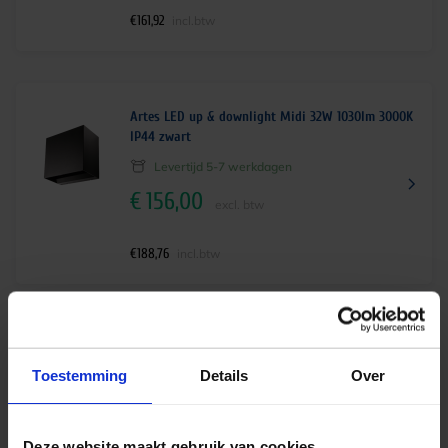
€
161,92
incl.btw
Artes LED up & downlight Midi 32W 1030lm 3000K
IP44 zwart
Levertijd 5-7 werkdagen
€
156,00
excl. btw
€
188,76
incl.btw
Artes LED up & downlight Midi 32W 1100lm 4000K
IP44 zwart
Toestemming
Details
Over
Levertijd 5-7 werkdagen
€
156,00
excl. btw
Deze website maakt gebruik van cookies