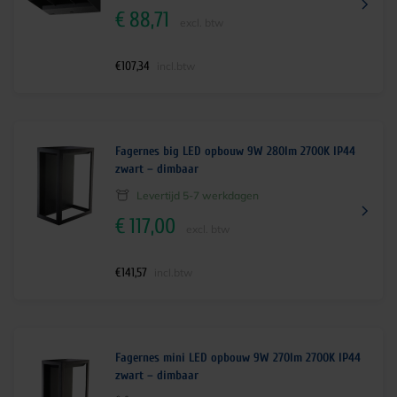
€
88,71
excl. btw
€
107,34
incl.btw
Fagernes big LED opbouw 9W 280lm 2700K IP44
zwart – dimbaar
Levertijd 5-7 werkdagen
€
117,00
excl. btw
€
141,57
incl.btw
Fagernes mini LED opbouw 9W 270lm 2700K IP44
zwart – dimbaar