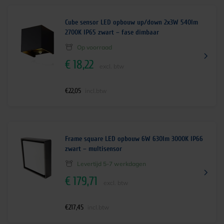
Cube sensor LED opbouw up/down 2x3W 540lm
2700K IP65 zwart – fase dimbaar
Op voorraad
€
18,22
excl. btw
€
22,05
incl.btw
Frame square LED opbouw 6W 630lm 3000K IP66
zwart – multisensor
Levertijd 5-7 werkdagen
€
179,71
excl. btw
€
217,45
incl.btw