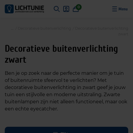
S
0
k
i
p
/
Decoratieve buitenverlichting
/
Decoratieve buitenverlichting
t
zwart
o
c
Decoratieve buitenverlichting
o
zwart
n
t
Ben je op zoek naar de perfecte manier om je tuin
e
of buitenruimte sfeervol te verlichten? Met
n
decoratieve buitenverlichting in zwart geef je jouw
t
tuin een stijlvolle en moderne uitstraling. Zwarte
buitenlampen zijn niet alleen functioneel, maar ook
een echte eyecatcher.