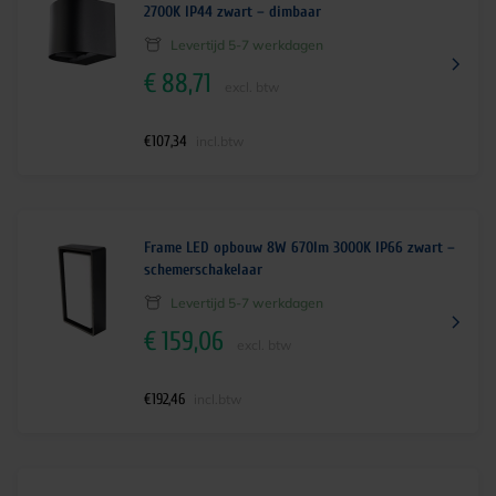
2700K IP44 zwart – dimbaar
Levertijd 5-7 werkdagen
€
88,71
excl. btw
€
107,34
incl.btw
Frame LED opbouw 8W 670lm 3000K IP66 zwart –
schemerschakelaar
Levertijd 5-7 werkdagen
€
159,06
excl. btw
€
192,46
incl.btw