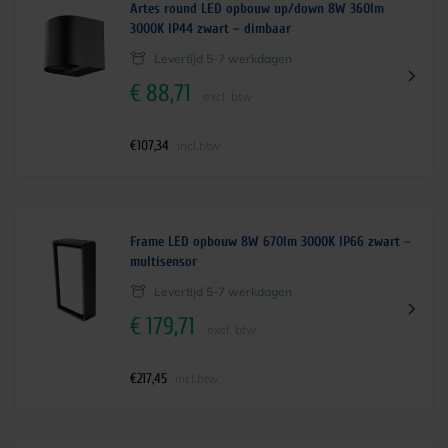
Artes round LED opbouw up/down 8W 360lm
3000K IP44 zwart – dimbaar
Levertijd 5-7 werkdagen
€
88,71
excl. btw
€
107,34
incl.btw
Frame LED opbouw 8W 670lm 3000K IP66 zwart –
multisensor
Levertijd 5-7 werkdagen
€
179,71
excl. btw
€
217,45
incl.btw