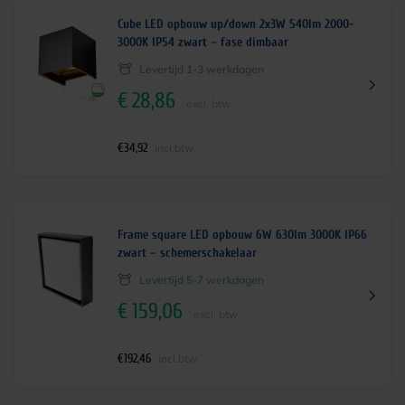
Cube LED opbouw up/down 2x3W 540lm 2000-
3000K IP54 zwart – fase dimbaar
Levertijd 1-3 werkdagen
€
28,86
excl. btw
€
34,92
incl.btw
Frame square LED opbouw 6W 630lm 3000K IP66
zwart – schemerschakelaar
Levertijd 5-7 werkdagen
€
159,06
excl. btw
€
192,46
incl.btw