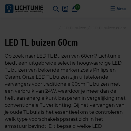
S
0
k
i
p
/
LED TL buizen
/
LED TL buizen 60cm
t
o
LED TL buizen 60cm
c
o
Op zoek naar LED TL Buizen van 60cm? Lichtunie
n
biedt een uitgebreide selectie hoogwaardige LED
t
TL buizen van bekende merken zoals Philips en
e
Osram. Onze LED TL buizen zijn uitstekende
n
vervangers voor traditionele 60cm TL buizen met
t
een verbruik van 24W, waardoor je meer dan de
helft aan energie kunt besparen in vergelijking met
conventionele TL verlichting. Bij het vervangen van
je oude TL buis is het essentieel om te controleren
welk type voorschakelapparaat zich in het
armatuur bevindt. Dit bepaald welke LED