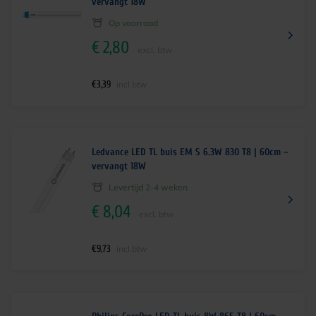
vervangt 18W
Op voorraad
€
2,80
excl. btw
€
3,39
incl.btw
Ledvance LED TL buis EM S 6.3W 830 T8 | 60cm –
vervangt 18W
Levertijd 2-4 weken
€
8,04
excl. btw
€
9,73
incl.btw