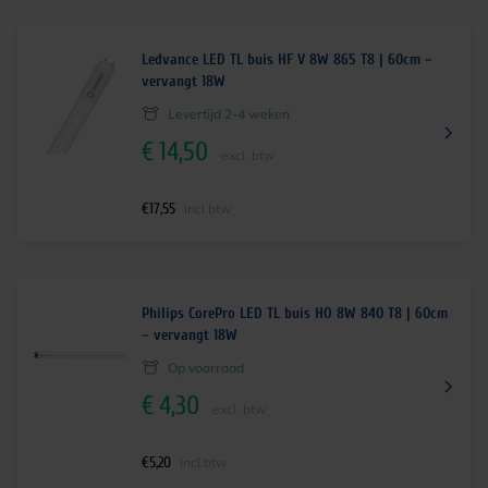
Ledvance LED TL buis HF V 8W 865 T8 | 60cm –
vervangt 18W
Levertijd 2-4 weken
€
14,50
excl. btw
€
17,55
incl.btw
Philips CorePro LED TL buis HO 8W 840 T8 | 60cm
– vervangt 18W
Op voorraad
€
4,30
excl. btw
€
5,20
incl.btw