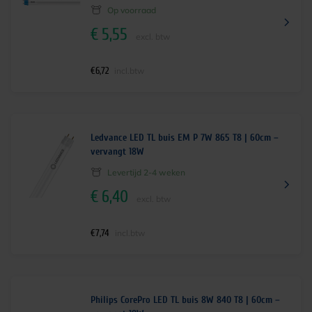
Op voorraad
€
5,55
excl. btw
€
6,72
incl.btw
Ledvance LED TL buis EM P 7W 865 T8 | 60cm –
vervangt 18W
Levertijd 2-4 weken
€
6,40
excl. btw
€
7,74
incl.btw
Philips CorePro LED TL buis 8W 840 T8 | 60cm –