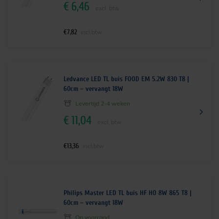
€
6,46
excl. btw
€
7,82
incl.btw
Ledvance LED TL buis FOOD EM 5.2W 830 T8 |
60cm – vervangt 18W
Levertijd 2-4 weken
€
11,04
excl. btw
€
13,36
incl.btw
Philips Master LED TL buis HF HO 8W 865 T8 |
60cm – vervangt 18W
Op voorraad