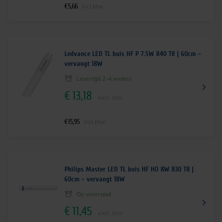
€
5,66
incl.btw
Ledvance LED TL buis HF P 7.5W 840 T8 | 60cm –
vervangt 18W
Levertijd 2-4 weken
€
13,18
excl. btw
€
15,95
incl.btw
Philips Master LED TL buis HF HO 8W 830 T8 |
60cm – vervangt 18W
Op voorraad
€
11,45
excl. btw