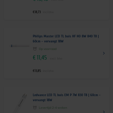
€
18,73
incl.btw
Philips Master LED TL buis HF HO 8W 840 T8 |
60cm – vervangt 18W
Op voorraad
€
11,45
excl. btw
€
13,85
incl.btw
Ledvance LED TL buis EM P 7W 830 T8 | 60cm –
vervangt 18W
Levertijd 2-4 weken