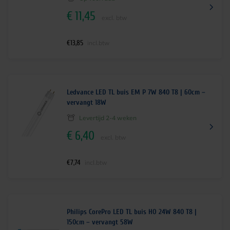
€
11,45
excl. btw
€
13,85
incl.btw
Ledvance LED TL buis EM P 7W 840 T8 | 60cm –
vervangt 18W
Levertijd 2-4 weken
€
6,40
excl. btw
€
7,74
incl.btw
Philips CorePro LED TL buis HO 24W 840 T8 |
150cm – vervangt 58W