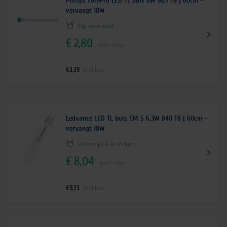
Philips CorePro LED TL buis 8W 865 T8 | 60cm –
vervangt 18W
Op voorraad
€
2,80
excl. btw
€
3,39
incl.btw
Ledvance LED TL buis EM S 6.3W 840 T8 | 60cm –
vervangt 18W
Levertijd 2-4 weken
€
8,04
excl. btw
€
9,73
incl.btw