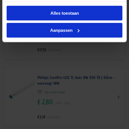
Ledvance LED TL buis HF V 8W 840 T8 | 60cm-
Alles toestaan
vervangt 18W
Levertijd 2-4 weken
Aanpassen
€
14,50
excl. btw
€
17,55
incl.btw
Philips CorePro LED TL buis 8W 830 T8 | 60cm –
vervangt 18W
Op voorraad
€
2,80
excl. btw
€
3,39
incl.btw