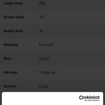
Lengte (mm)
286
Breedte (mm)
310
Hoogte (mm)
35
Behuizing
Kunstof
Kleur
Zwart
Montage
3-fase rail
Garantie
5 jaar
Code
LU08051