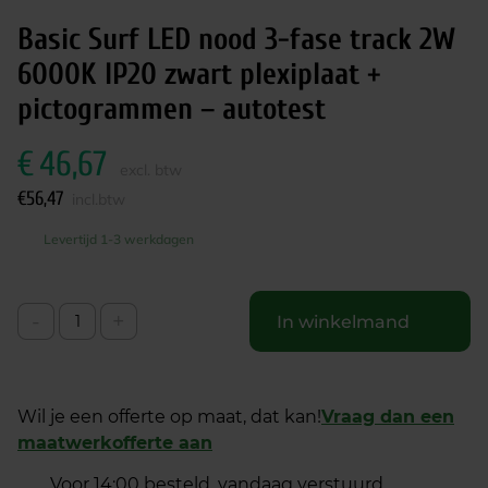
Basic Surf LED nood 3-fase track 2W
6000K IP20 zwart plexiplaat +
pictogrammen – autotest
€
46,67
excl. btw
€
56,47
incl.btw
Levertijd 1-3 werkdagen
-
+
In winkelmand
Wil je een offerte op maat, dat kan!
Vraag dan een
maatwerkofferte aan
Voor 14:00 besteld, vandaag verstuurd