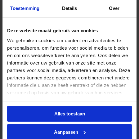
Toestemming
Details
Over
Beschrijving
De Basic Surf LED noodarmatuur voor 3-fase
Deze website maakt gebruik van cookies
tracksystemen is een zwarte, strak vormgegeven
We gebruiken cookies om content en advertenties te
armatuur met een plexiglas plaat en meegeleverde
personaliseren, om functies voor social media te bieden
pictogrammen. Deze 2W noodverlichting met een
en om ons websiteverkeer te analyseren. Ook delen we
heldere daglichtkleur (6000K) is IP20-
informatie over uw gebruik van onze site met onze
geclassificeerd en voorzien van een automatische
partners voor social media, adverteren en analyse. Deze
zelftestfunctie voor een betrouwbare werking in
partners kunnen deze gegevens combineren met andere
geval van stroomuitval.
informatie die u aan ze heeft verstrekt of die ze hebben
verzameld op basis van uw gebruik van hun services.
Alternatieve producten
Alles toestaan
Basic Surf LED nood 3-fase track 2W 6000K IP20
Aanpassen
wit plexiplaat + pictogrammen – autotest