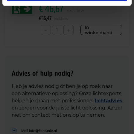
€
46,67
excl. btw
€
56,47
incl.btw
In
-
+
winkelmand
Advies of hulp nodig?
Heb je advies nodig of ben je op zoek naar
een alternatieve oplossing? Onze lichtexperts
helpen je graag met professioneel
lichtadvies
en zorgen voor de juiste licht oplossing. Aarzel
niet om contact met ons op te nemen.
Mail
info@lichtunie.nl