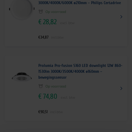
3000K/4000K/6000K ø210mm – Philips Certadrive
Op voorraad
€
28,82
excl. btw
€
34,87
incl.btw
Prolumia Pro-fusion S160 LED downlight 12W 860-
1530lm 3000K/3500K/4000K ø160mm –
bewegingssensor
Op voorraad
€
74,80
excl. btw
€
90,51
incl.btw