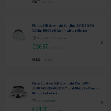
€
26,70
incl.btw
Philips LED downlight Coreline DN142B 9.8W
1200lm 3000K ø150mm – witte reflector
Levertijd 1-2 weken
€
56,97
excl. btw
€
68,93
incl.btw
Meba Solution LED downlight 15W 1500lm
3000K/4000K/6000K 80° opal UGR<22 ø145mm -
Philips Certadrive
Op voorraad
€
28,20
excl. btw