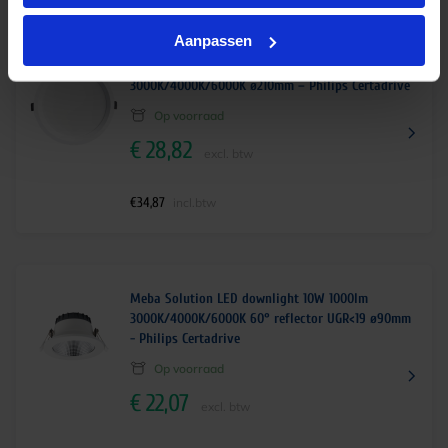
Aanpassen
Meba Prisma LED downlight 15W 1650lm
3000K/4000K/6000K ø210mm – Philips Certadrive
Op voorraad
€
28,82
excl. btw
€
34,87
incl.btw
Meba Solution LED downlight 10W 1000lm
3000K/4000K/6000K 60° reflector UGR<19 ø90mm
- Philips Certadrive
Op voorraad
€
22,07
excl. btw