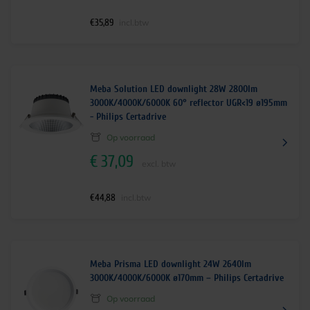
€
35,89
incl.btw
Meba Solution LED downlight 28W 2800lm
3000K/4000K/6000K 60° reflector UGR<19 ø195mm
- Philips Certadrive
Op voorraad
€
37,09
excl. btw
€
44,88
incl.btw
Meba Prisma LED downlight 24W 2640lm
3000K/4000K/6000K ø170mm – Philips Certadrive
Op voorraad