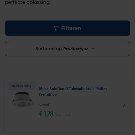
perfecte oplossing.
Filteren
Sorteren op
Producttype
Meerdere opties
Meba Solution CCT downlights – Philips
Certadrive
Vanaf
€
1,28
excl. btw