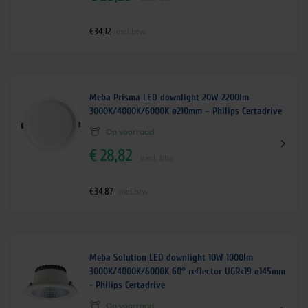
€
34,12
incl.btw
Meba Prisma LED downlight 20W 2200lm
3000K/4000K/6000K ø210mm – Philips Certadrive
Op voorraad
€
28,82
excl. btw
€
34,87
incl.btw
Meba Solution LED downlight 10W 1000lm
3000K/4000K/6000K 60° reflector UGR<19 ø145mm
- Philips Certadrive
Op voorraad