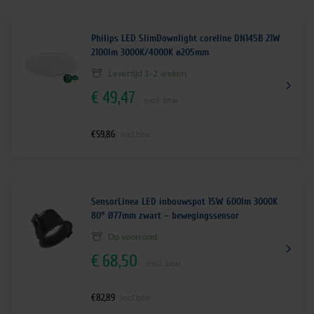
Philips LED SlimDownlight coreline DN145B 21W
2100lm 3000K/4000K ø205mm
Levertijd 1-2 weken
€
49,47
excl. btw
€
59,86
incl.btw
SensorLinea LED inbouwspot 15W 600lm 3000K
80° Ø77mm zwart – bewegingssensor
Op voorraad
€
68,50
excl. btw
€
82,89
incl.btw