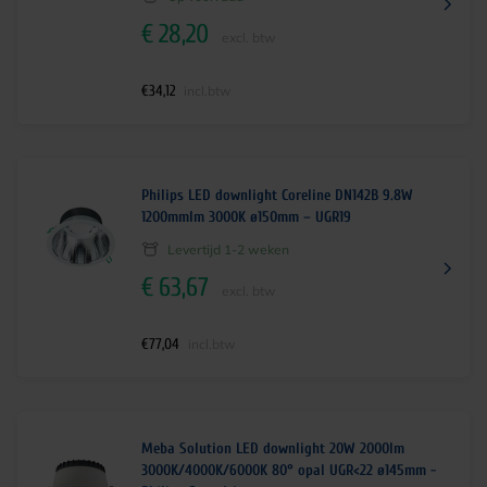
€
28,20
excl. btw
€
34,12
incl.btw
Philips LED downlight Coreline DN142B 9.8W
1200mmlm 3000K ø150mm – UGR19
Levertijd 1-2 weken
€
63,67
excl. btw
€
77,04
incl.btw
Meba Solution LED downlight 20W 2000lm
3000K/4000K/6000K 80° opal UGR<22 ø145mm -