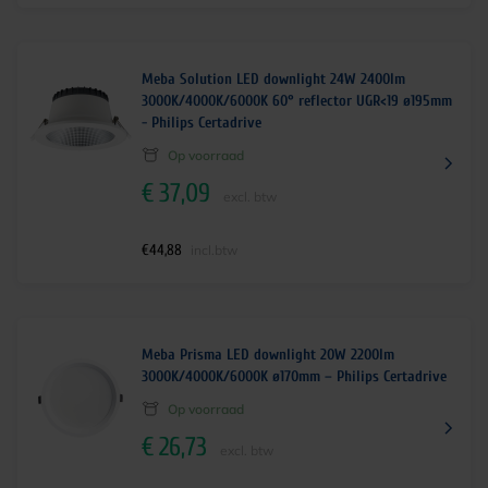
Meba Solution LED downlight 24W 2400lm
3000K/4000K/6000K 60° reflector UGR<19 ø195mm
- Philips Certadrive
Op voorraad
€
37,09
excl. btw
€
44,88
incl.btw
Meba Prisma LED downlight 20W 2200lm
3000K/4000K/6000K ø170mm – Philips Certadrive
Op voorraad
€
26,73
excl. btw