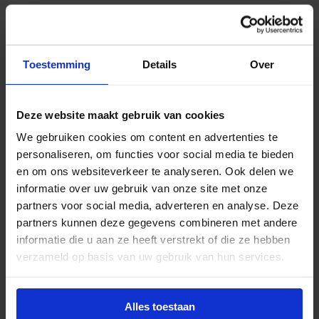
Philips Ledinaire DN065B G4 LED downlight 19W
2000lm 3000K/4000K/6500K ø200mm
Levertijd 1-2 weken
Toestemming
Details
Over
€
15,83
excl. btw
Deze website maakt gebruik van cookies
€
19,15
incl.btw
We gebruiken cookies om content en advertenties te
personaliseren, om functies voor social media te bieden
en om ons websiteverkeer te analyseren. Ook delen we
Meba Solution LED downlight 10W 1000lm
informatie over uw gebruik van onze site met onze
3000K/4000K/6000K 80° opal UGR<22 ø145mm -
partners voor social media, adverteren en analyse. Deze
Philips Certadrive
partners kunnen deze gegevens combineren met andere
Op voorraad
informatie die u aan ze heeft verstrekt of die ze hebben
verzameld op basis van uw gebruik van hun services.
€
28,02
excl. btw
€
33,90
incl.btw
Alles toestaan