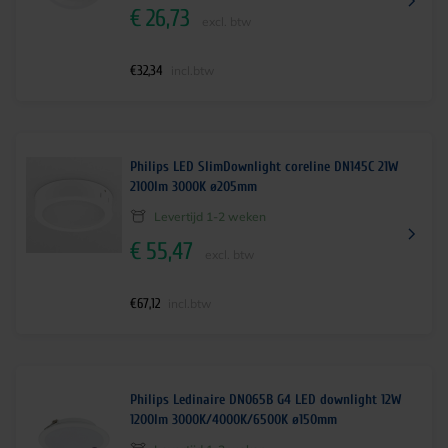
€
26,73
excl. btw
€
32,34
incl.btw
Philips LED SlimDownlight coreline DN145C 21W
2100lm 3000K ø205mm
Levertijd 1-2 weken
€
55,47
excl. btw
€
67,12
incl.btw
Philips Ledinaire DN065B G4 LED downlight 12W
1200lm 3000K/4000K/6500K ø150mm