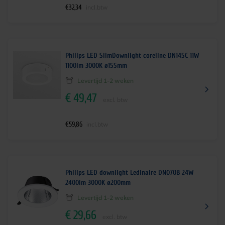
€
32,34
incl.btw
Philips LED SlimDownlight coreline DN145C 11W
1100lm 3000K ø155mm
Levertijd 1-2 weken
€
49,47
excl. btw
€
59,86
incl.btw
Philips LED downlight Ledinaire DN070B 24W
2400lm 3000K ø200mm
Levertijd 1-2 weken
€
29,66
excl. btw