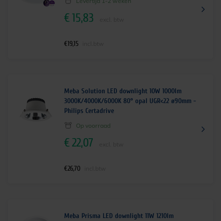
Levertijd 1-2 weken
€
15,83
excl. btw
€
19,15
incl.btw
Meba Solution LED downlight 10W 1000lm
3000K/4000K/6000K 80° opal UGR<22 ø90mm -
Philips Certadrive
Op voorraad
€
22,07
excl. btw
€
26,70
incl.btw
Meba Prisma LED downlight 11W 1210lm