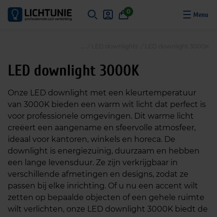
S
0
k
i
p
/
LED downlights
/
LED downlight 3000K
t
o
LED downlight 3000K
c
o
Onze LED downlight met een kleurtemperatuur
n
van 3000K bieden een warm wit licht dat perfect is
t
voor professionele omgevingen. Dit warme licht
e
creëert een aangename en sfeervolle atmosfeer,
n
ideaal voor kantoren, winkels en horeca. De
t
downlight is energiezuinig, duurzaam en hebben
een lange levensduur. Ze zijn verkrijgbaar in
verschillende afmetingen en designs, zodat ze
passen bij elke inrichting. Of u nu een accent wilt
zetten op bepaalde objecten of een gehele ruimte
wilt verlichten, onze LED downlight 3000K biedt de