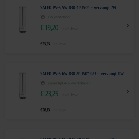
SALED PS-S 5W 830 4P 150° – vervangt 7W
Op voorraad
€
19,20
excl. btw
€
23,23
incl.btw
SALED PS-S 6W 830 2P 150° G23 – vervangt 11W
Levertijd 4-6 werkdagen
€
23,25
excl. btw
€
28,13
incl.btw