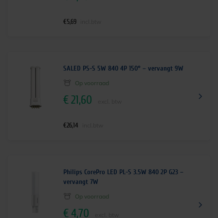
€
5,69
incl.btw
SALED PS-S 5W 840 4P 150° – vervangt 9W
Op voorraad
€
21,60
excl. btw
€
26,14
incl.btw
Philips CorePro LED PL-S 3.5W 840 2P G23 –
vervangt 7W
Op voorraad
€
4,70
excl. btw