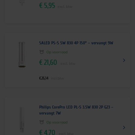
€
5,95
excl. btw
SALED PS-S 5W 830 4P 150° – vervangt 9W
Op voorraad
€
21,60
excl. btw
€
26,14
incl.btw
Philips CorePro LED PL-S 3.5W 830 2P G23 –
vervangt 7W
Op voorraad
€
4,70
excl. btw