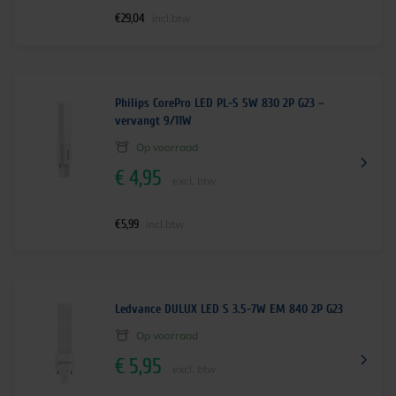
€
29,04
incl.btw
Philips CorePro LED PL-S 5W 830 2P G23 –
vervangt 9/11W
Op voorraad
€
4,95
excl. btw
€
5,99
incl.btw
Ledvance DULUX LED S 3.5-7W EM 840 2P G23
Op voorraad
€
5,95
excl. btw