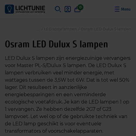
S
0
k
i
p
/
LED spaarlampen
/
Osram LED Dulux S lampen
t
o
Osram LED Dulux S lampen
c
o
LED Dulux S lampen zijn energiezuinige vervangers
n
voor Master PL-S/Dulux S lampen. De LED Dulux S
t
lampen verbruiken veel minder energie, met
e
wattages tussen de 3,5W tot 6W. Dat is tot wel 50%
n
lager. Dit resulteert in aanzienlijke
t
energiebesparingen en een verminderde
ecologische voetafdruk. Je kan de LED lampen 1 op
1 vervangen. Ze hebben dezelfde 2G7 of G23
lampvoet. Let wel op of de gebruikte techniek van
de LED lamp geschikt is voor eventuele
transformators of voorschakelapparaten.