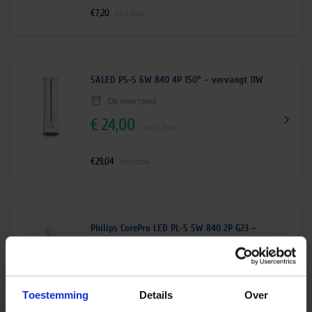
€
7,20
incl.btw
SALED PS-S 6W 840 4P 150° – vervangt 11W
Op voorraad
€
24,00
excl. btw
€
29,04
incl.btw
Philips CorePro LED PL-S 5W 840 2P G23 –
vervangt 9/11W
Op voorraad
€
4,95
excl. btw
Toestemming
Details
Over