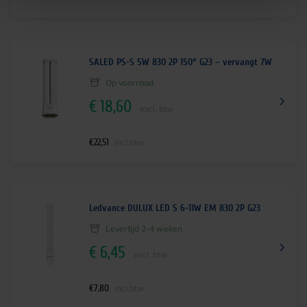
SALED PS-S 5W 830 2P 150° G23 – vervangt 7W
Op voorraad
€
18,60
excl. btw
€
22,51
incl.btw
Ledvance DULUX LED S 6-11W EM 830 2P G23
Levertijd 2-4 weken
€
6,45
excl. btw
€
7,80
incl.btw