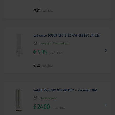
€
5,69
incl.btw
Ledvance DULUX LED S 3.5-7W EM 830 2P G23
Levertijd 2-4 weken
€
5,95
excl. btw
€
7,20
incl.btw
SALED PS-S 6W 830 4P 150° – vervangt 11W
Op voorraad
€
24,00
excl. btw