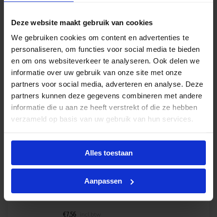
€
5,99
incl.btw
Deze website maakt gebruik van cookies
We gebruiken cookies om content en advertenties te
personaliseren, om functies voor social media te bieden
Ledvance DULUX LED S 4-9W EM 830 2P G23
en om ons websiteverkeer te analyseren. Ook delen we
Levertijd 2-4 weken
informatie over uw gebruik van onze site met onze
€
6,25
partners voor social media, adverteren en analyse. Deze
excl. btw
partners kunnen deze gegevens combineren met andere
informatie die u aan ze heeft verstrekt of die ze hebben
€
7,56
incl.btw
verzameld op basis van uw gebruik van hun services.
Alles toestaan
Ledvance DULUX LED S 4-9W EM 840 2P G23
Op voorraad
Aanpassen
€
6,25
excl. btw
€
7,56
incl.btw