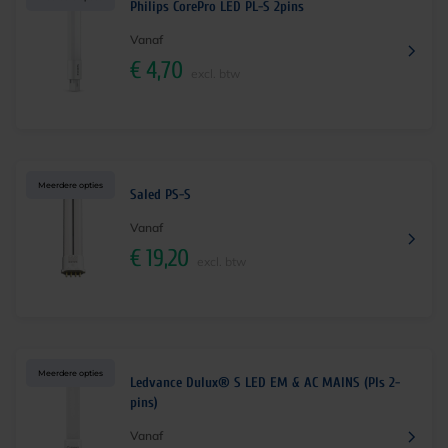
Philips CorePro LED PL-S 2pins
Vanaf
€
4,70
excl. btw
Meerdere opties
Saled PS-S
Vanaf
€
19,20
excl. btw
Meerdere opties
Ledvance Dulux® S LED EM & AC MAINS (Pls 2-
pins)
Vanaf