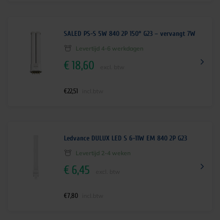
SALED PS-S 5W 840 2P 150° G23 – vervangt 7W
Levertijd 4-6 werkdagen
€
18,60
excl. btw
€
22,51
incl.btw
Ledvance DULUX LED S 6-11W EM 840 2P G23
Levertijd 2-4 weken
€
6,45
excl. btw
€
7,80
incl.btw