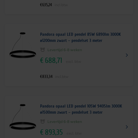
€
635,24
incl.btw
Pandora opaal LED pendel 85W 6890lm 3000K
ø1200mm zwart – pendelset 3 meter
Levertijd 6-8 weken
€
688,71
excl. btw
€
833,34
incl.btw
Pandora opaal LED pendel 105W 9405lm 3000K
ø1500mm zwart – pendelset 3 meter
Levertijd 6-8 weken
€
893,35
excl. btw