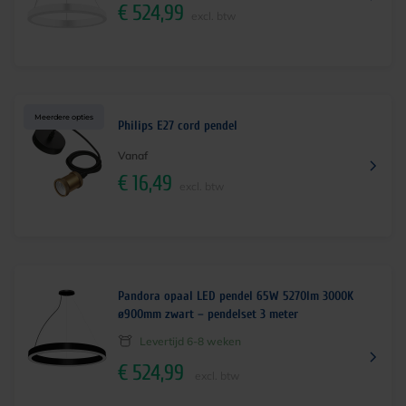
€
524,99
excl. btw
Meerdere opties
Philips E27 cord pendel
Vanaf
€
16,49
excl. btw
Pandora opaal LED pendel 65W 5270lm 3000K
ø900mm zwart – pendelset 3 meter
Levertijd 6-8 weken
€
524,99
excl. btw