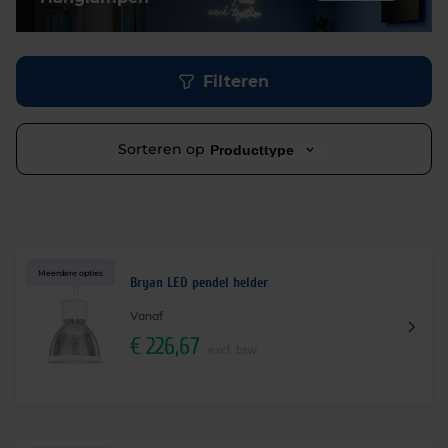
Filteren
Sorteren op
Producttype
Meerdere opties
Bryan LED pendel helder
Vanaf
€
226,67
excl. btw