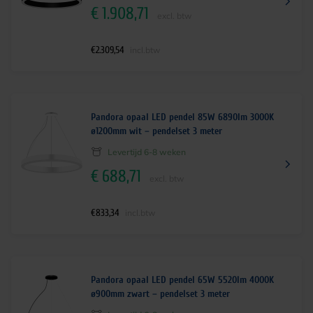
€
1.908,71
excl. btw
€
2.309,54
incl.btw
Pandora opaal LED pendel 85W 6890lm 3000K
ø1200mm wit – pendelset 3 meter
Levertijd 6-8 weken
€
688,71
excl. btw
€
833,34
incl.btw
Pandora opaal LED pendel 65W 5520lm 4000K
ø900mm zwart – pendelset 3 meter