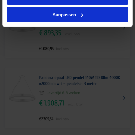
Pandora opaal LED pendel 105W 8935lm 4000K
ø1500mm wit – pendelset 3 meter
Aanpassen
Levertijd 6-8 weken
€
893,35
excl. btw
€
1.080,95
incl.btw
Pandora opaal LED pendel 140W 11.910lm 4000K
ø2000mm wit – pendelset 3 meter
Levertijd 6-8 weken
€
1.908,71
excl. btw
€
2.309,54
incl.btw