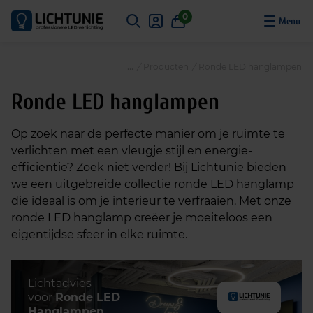
S
0
k
i
p
/
Producten
/
Ronde LED hanglampen
t
o
Ronde LED hanglampen
c
o
Op zoek naar de perfecte manier om je ruimte te
n
verlichten met een vleugje stijl en energie-
t
efficiëntie? Zoek niet verder! Bij Lichtunie bieden
e
we een uitgebreide collectie ronde LED hanglamp
n
die ideaal is om je interieur te verfraaien. Met onze
t
ronde LED hanglamp creëer je moeiteloos een
eigentijdse sfeer in elke ruimte.
Lichtadvies
voor
Ronde LED
Hanglampen