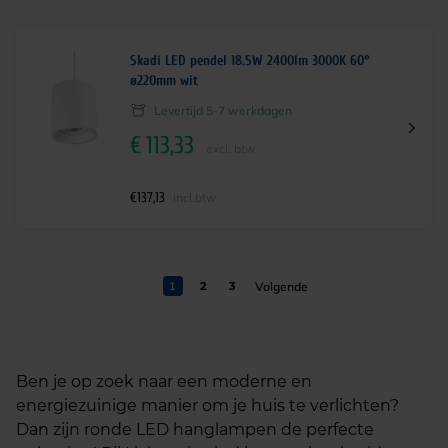
Skadi LED pendel 18.5W 2400lm 3000K 60°
ø220mm wit
Levertijd 5-7 werkdagen
€
113,33
excl. btw
€
137,13
incl.btw
1
2
3
Ben je op zoek naar een moderne en
energiezuinige manier om je huis te verlichten?
Dan zijn ronde LED hanglampen de perfecte