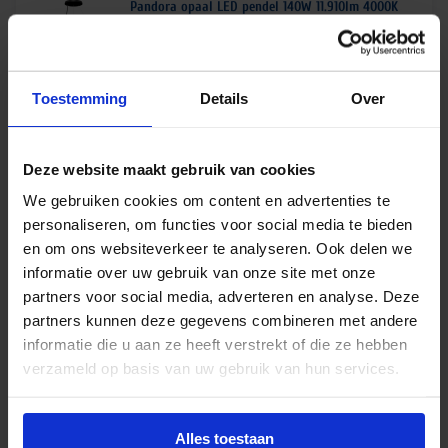
Pandora opaal LED pendel 140W 11.910lm 4000K
ø2000mm zwart – pendelset 3 meter
Levertijd 6-8 weken
€
1.908,71
excl. btw
Toestemming
Details
Over
€
2.309,54
incl.btw
Deze website maakt gebruik van cookies
We gebruiken cookies om content en advertenties te
personaliseren, om functies voor social media te bieden
Pandora opaal LED pendel 85W 7225lm 4000K
en om ons websiteverkeer te analyseren. Ook delen we
ø1200mm wit – pendelset 3 meter
informatie over uw gebruik van onze site met onze
Levertijd 6-8 weken
partners voor social media, adverteren en analyse. Deze
€
688,71
partners kunnen deze gegevens combineren met andere
excl. btw
informatie die u aan ze heeft verstrekt of die ze hebben
verzameld op basis van uw gebruik van hun services.
€
833,34
incl.btw
Alles toestaan