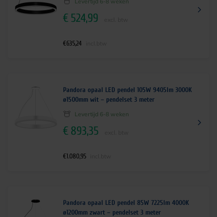
Levertijd 6-8 weken
€
524,99
excl. btw
€
635,24
incl.btw
Pandora opaal LED pendel 105W 9405lm 3000K
ø1500mm wit – pendelset 3 meter
Levertijd 6-8 weken
€
893,35
excl. btw
€
1.080,95
incl.btw
Pandora opaal LED pendel 85W 7225lm 4000K
ø1200mm zwart – pendelset 3 meter