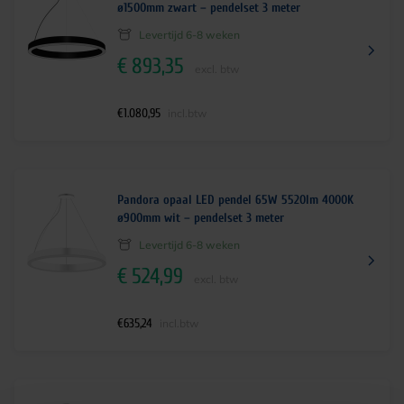
ø1500mm zwart – pendelset 3 meter
Levertijd 6-8 weken
€
893,35
excl. btw
€
1.080,95
incl.btw
Pandora opaal LED pendel 65W 5520lm 4000K
ø900mm wit – pendelset 3 meter
Levertijd 6-8 weken
€
524,99
excl. btw
€
635,24
incl.btw