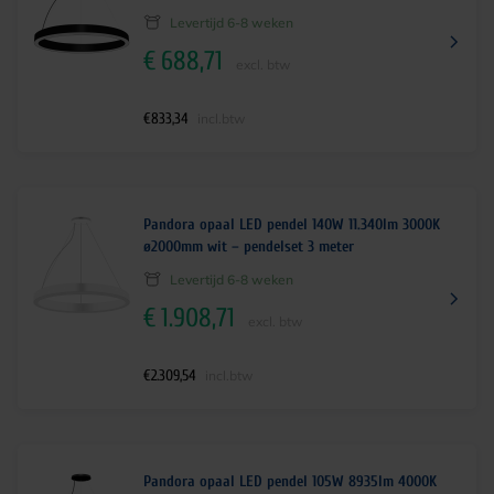
Levertijd 6-8 weken
€
688,71
excl. btw
€
833,34
incl.btw
Pandora opaal LED pendel 140W 11.340lm 3000K
ø2000mm wit – pendelset 3 meter
Levertijd 6-8 weken
€
1.908,71
excl. btw
€
2.309,54
incl.btw
Pandora opaal LED pendel 105W 8935lm 4000K