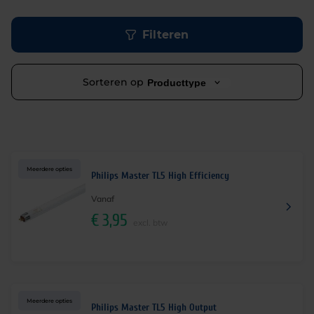
Filteren
Sorteren op
Producttype
Meerdere opties
Philips Master TL5 High Efficiency
Vanaf
€
3,95
excl. btw
Meerdere opties
Philips Master TL5 High Output