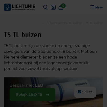
S
0
k
i
p
/
Fluorescentie TL buizen
/
T5 TL buizen
t
o
T5 TL buizen
c
o
T5 TL buizen zijn de slanke en energiezuinige
n
opvolgers van de traditionele T8 buizen. Met een
t
kleinere diameter bieden ze een hoge
e
lichtopbrengst bij een lager energieverbruik,
n
perfect voor zowel thuis als op kantoor.
t
Bespaar met
LED
Bekijk LED T5