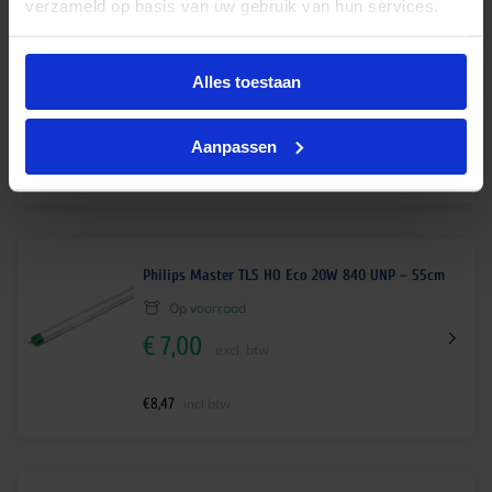
verzameld op basis van uw gebruik van hun services.
Philips Master TL5 HO 54W 830 – 115cm
Op voorraad
Alles toestaan
€
4,95
excl. btw
Aanpassen
€
5,99
incl.btw
Philips Master TL5 HO Eco 20W 840 UNP – 55cm
Op voorraad
€
7,00
excl. btw
€
8,47
incl.btw