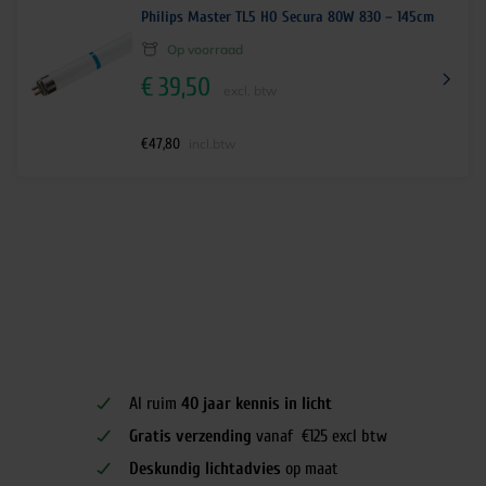
Philips Master TL5 HO Secura 80W 830 – 145cm
Op voorraad
€
39,50
excl. btw
€
47,80
incl.btw
Al ruim
40 jaar kennis in licht
Gratis verzending
vanaf €125 excl btw
Deskundig lichtadvies
op maat