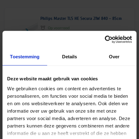
Philips Master TL5 HE Secura 21W 840 – 85cm
Op voorraad
€
39,50
excl. btw
€
47,80
incl.btw
Toestemming
Details
Over
Deze website maakt gebruik van cookies
Philips Master TL5 HO 39W 830 – 85cm
We gebruiken cookies om content en advertenties te
Op voorraad
personaliseren, om functies voor social media te bieden
en om ons websiteverkeer te analyseren. Ook delen we
€
4,95
excl. btw
informatie over uw gebruik van onze site met onze
partners voor social media, adverteren en analyse. Deze
€
5,99
incl.btw
partners kunnen deze gegevens combineren met andere
informatie die u aan ze heeft verstrekt of die ze hebben