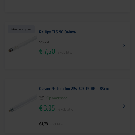
Meerdere opties
Philips TL5 90 Deluxe
Vanaf
€
7,50
excl. btw
Osram FH Lumilux 21W 827 T5 HE – 85cm
Op voorraad
€
3,95
excl. btw
€
4,78
incl.btw