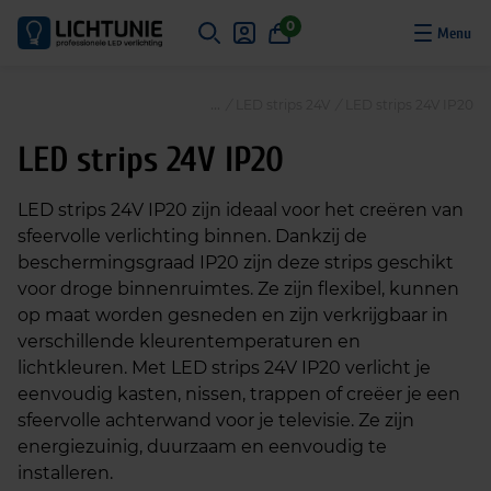
S
0
k
i
p
/
LED strips 24V
/
LED strips 24V IP20
t
o
LED strips 24V IP20
c
o
LED strips 24V IP20 zijn ideaal voor het creëren van
n
sfeervolle verlichting binnen. Dankzij de
t
beschermingsgraad IP20 zijn deze strips geschikt
e
voor droge binnenruimtes. Ze zijn flexibel, kunnen
n
op maat worden gesneden en zijn verkrijgbaar in
t
verschillende kleurentemperaturen en
lichtkleuren. Met LED strips 24V IP20 verlicht je
eenvoudig kasten, nissen, trappen of creëer je een
sfeervolle achterwand voor je televisie. Ze zijn
energiezuinig, duurzaam en eenvoudig te
installeren.