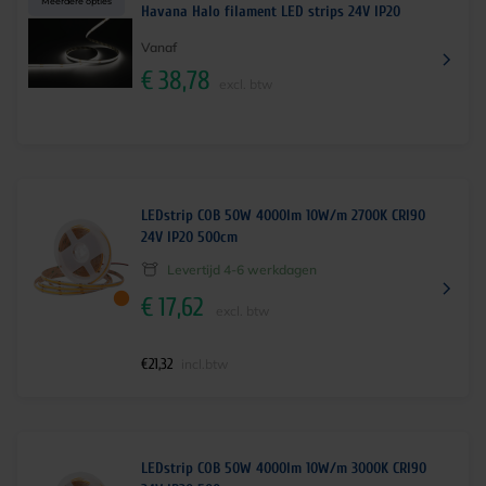
Meerdere opties
Havana Halo filament LED strips 24V IP20
Vanaf
€
38,78
excl. btw
LEDstrip COB 50W 4000lm 10W/m 2700K CRI90
24V IP20 500cm
Levertijd 4-6 werkdagen
€
17,62
excl. btw
€
21,32
incl.btw
LEDstrip COB 50W 4000lm 10W/m 3000K CRI90