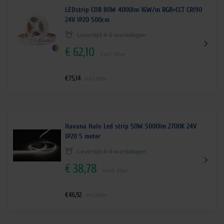
LEDstrip COB 80W 4000lm 16W/m RGB+CCT CRI90
24V IP20 500cm
Levertijd 4-6 werkdagen
€
62,10
excl. btw
€
75,14
incl.btw
Havana Halo Led strip 50W 5000lm 2700K 24V
IP20 5 meter
Levertijd 4-6 werkdagen
€
38,78
excl. btw
€
46,92
incl.btw