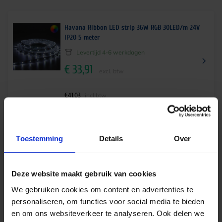
Havana Ribbon LED strip 36W RGB 30LED/m 24V
IP20 5 meter
Levertijd 4-6 werkdagen
€
33,91
excl. btw
€
41,03
incl.btw
Toestemming
Details
Over
Havana Ribbon LED strip 58W RGB 60LED/m 24V
IP20 5 meter
Levertijd 4-6 werkdagen
Deze website maakt gebruik van cookies
€
49,49
excl. btw
We gebruiken cookies om content en advertenties te
personaliseren, om functies voor social media te bieden
€
59,88
incl.btw
en om ons websiteverkeer te analyseren. Ook delen we