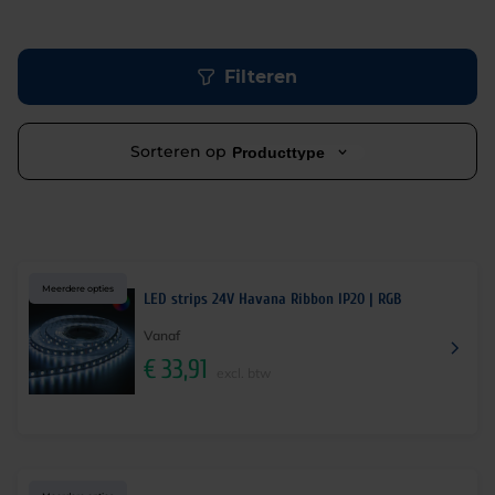
Filteren
Sorteren op
Producttype
Meerdere opties
LED strips 24V Havana Ribbon IP20 | RGB
Vanaf
€
33,91
excl. btw