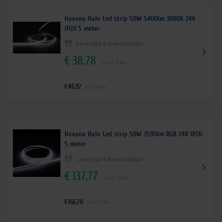
Havana Halo Led strip 50W 5400lm 3000K 24V
IP20 5 meter
Levertijd 4-6 werkdagen
€
38,78
excl. btw
€
46,92
incl.btw
Havana Halo Led strip 50W 3590lm RGB 24V IP20
5 meter
Levertijd 4-6 werkdagen
€
137,77
excl. btw
€
166,70
incl.btw