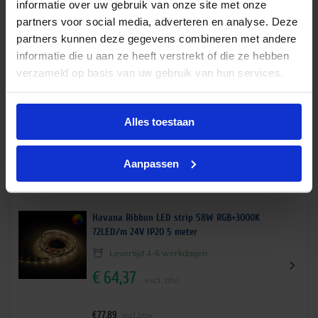
informatie over uw gebruik van onze site met onze
partners voor social media, adverteren en analyse. Deze
partners kunnen deze gegevens combineren met andere
Havana Ribbon LED strip 58W RGB+2700K
informatie die u aan ze heeft verstrekt of die ze hebben
72LED/m 24V IP20 5 meter
verzameld op basis van uw gebruik van hun services.
Op voorraad
€
64,37
excl. btw
Alles toestaan
€
77,89
incl.btw
Aanpassen
Havana Ribbon LED strip 58W RGB+3000K
72LED/m 24V IP20 5 meter
Levertijd 4-6 werkdagen
€
64,37
excl. btw
€
77,89
incl.btw