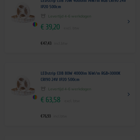
LEDstrip COB 70W 4000lm 14W/m RGB CRI90 24V
IP20 500cm
Levertijd 4-6 werkdagen
€
39,20
excl. btw
€
47,43
incl.btw
LEDstrip COB 80W 4000lm 16W/m RGB+3000K
CRI90 24V IP20 500cm
Levertijd 4-6 werkdagen
€
63,58
excl. btw
€
76,93
incl.btw