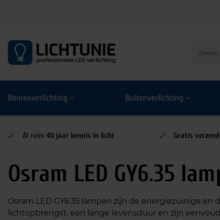
S
k
i
p
t
o
Binnenverlichting
Buitenverlichting
c
o
n
t
Al ruim
40 jaar kennis in licht
Gratis verzend
e
n
Osram LED GY6.35 lam
t
Osram LED GY6.35 lampen zijn de energiezuinige en 
lichtopbrengst, een lange levensduur en zijn eenvoud