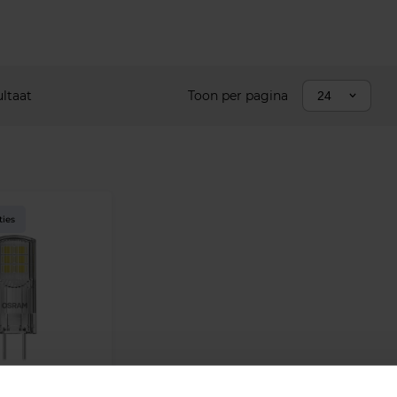
ultaat
Toon per pagina
24
ties
thom GY6.35