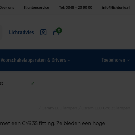
Over ons
Klantenservice
Tel: 0348 – 20 90 00
info@lichtunie.nl
0
Lichtadvies
Voorschakelapparaten & Drivers
Toebehoren
at
/
Osram LED lampen
/
Osram LED GY6.35 lampen
met een GY6.35 fitting. Ze bieden een hoge