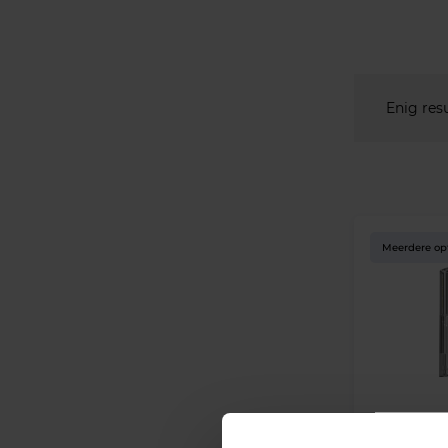
Enig res
Meerdere op
Osram Para
Vanaf