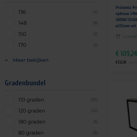
Prolumia Pro
136
(4)
opbouw 24W
3000K/3500
148
(8)
ø335mm wit
150
(2)
Leverti
170
(2)
€
109,24
Meer bekijken
€
132,18
incl.
Gradenbundel
110 graden
(20)
120 graden
(22)
180 graden
(6)
80 graden
(8)