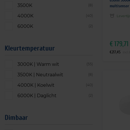
630lm 3000K
3500K
(8)
multisensor
4000K
(40)
Leverti
6000K
(2)
€
179,71
Kleurtemperatuur
€
217,45
incl
3000K | Warm wit
(55)
3500K | Neutraalwit
(8)
4000K | Koelwit
(40)
6000K | Daglicht
(2)
Dimbaar