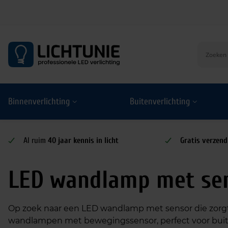
S
k
i
p
t
o
Binnenverlichting
Buitenverlichting
c
o
n
t
Al ruim
40 jaar kennis in licht
Gratis verzend
e
n
LED wandlamp met se
t
Op zoek naar een LED wandlamp met sensor die zorgt voo
wandlampen met bewegingssensor, perfect voor buiten