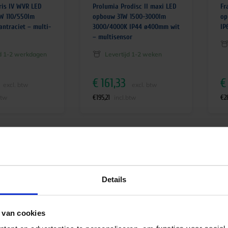
ris IV WVR LED
Prolumia Prodisc II maxi LED
Fr
W 110/550lm
opbouw 31W 1500-3000lm
op
antraciet – multi-
3000/4000K IP44 ø400mm wit
IP
– multisensor
jd 1-2 werkdagen
Levertijd 1-2 weken
€
161,33
€
excl. btw
excl. btw
€
195,21
€
2
btw
incl.btw
Details
 van cookies