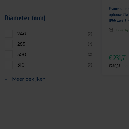
Frame squar
opbouw 21W
Diameter (mm)
IP66 zwart 
Leverti
240
(2)
285
(2)
300
(2)
€
231,71
310
(2)
€
280,37
incl
Meer bekijken