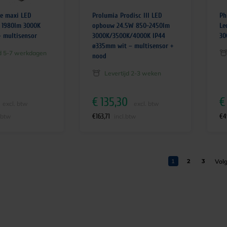
e maxi LED
Prolumia Prodisc III LED
Ph
 1980lm 3000K
opbouw 24.5W 850-2450lm
Le
– multisensor
3000K/3500K/4000K IP44
30
ø335mm wit – multisensor +
jd 5-7 werkdagen
nood
Levertijd 2-3 weken
€
135,30
€
excl. btw
excl. btw
€
163,71
€
4
.btw
incl.btw
1
2
3