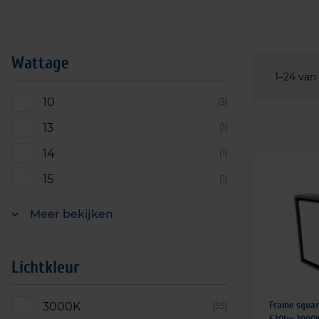
Wattage
1–24 van
10
(3)
13
(1)
14
(1)
15
(1)
Meer bekijken
Lichtkleur
Frame squa
3000K
(55)