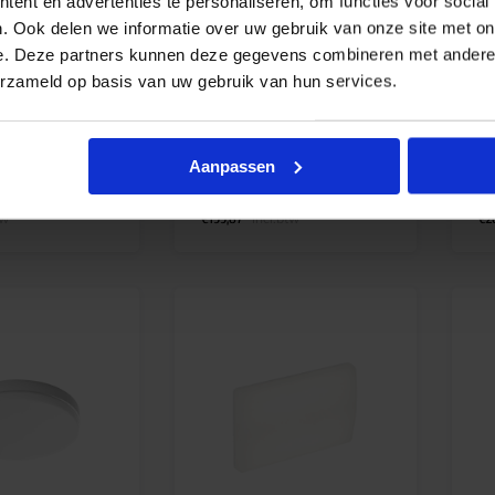
ent en advertenties te personaliseren, om functies voor social
 opbouw 6W 420lm
Norton Polaris IV WVRN LED
Pr
. Ook delen we informatie over uw gebruik van onze site met on
IK10 280x185mm –
opbouw 2/5W 110/550lm
op
e. Deze partners kunnen deze gegevens combineren met andere i
kelaar
4000K IP65 antraciet – multi-
30
erzameld op basis van uw gebruik van hun services.
sensor + nood
– 
jd 5-7 werkdagen
Levertijd 1-2 werkdagen
Aanpassen
€
165,18
€
excl. btw
excl. btw
€
199,87
€
2
tw
incl.btw