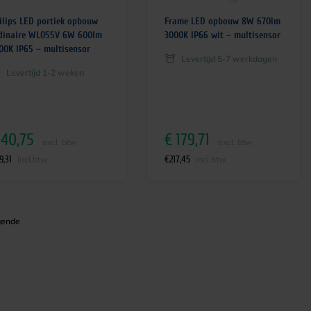
ilips LED portiek opbouw
Frame LED opbouw 8W 670lm
dinaire WL055V 6W 600lm
3000K IP66 wit – multisensor
00K IP65 – multisensor
Levertijd 5-7 werkdagen
Levertijd 1-2 weken
40,75
€
179,71
excl. btw
excl. btw
9,31
€
217,45
incl.btw
incl.btw