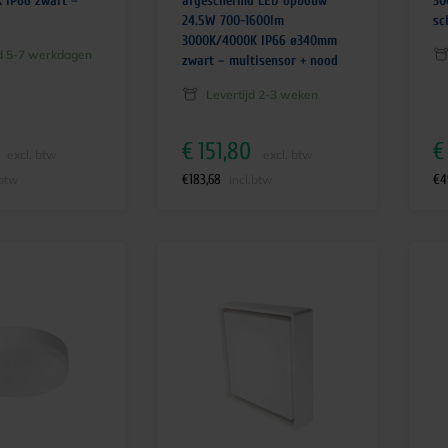
 IP66 zwart –
afgeschermd LED opbouw
30
24.5W 700-1600lm
sc
3000K/4000K IP66 ø340mm
jd 5-7 werkdagen
zwart – multisensor + nood
Levertijd 2-3 weken
€
151,80
€
excl. btw
excl. btw
€
183,68
€
4
.btw
incl.btw