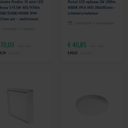
olumia Prodisc III mini LED
Portal LED opbouw 2W 200lm
bouw 5/9.5W 485/970lm
4000K IP54 IK10 280x185mm –
00K/3500K/4000K IP44
schemerschakelaar
67mm wit – multisensor
Levertijd 5-7 werkdagen
Levertijd 1-2 weken
70,03
€
40,85
excl. btw
excl. btw
4,74
€
49,43
incl.btw
incl.btw