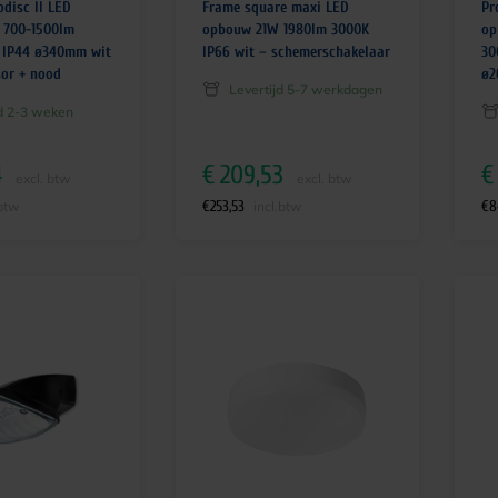
disc II LED
Frame square maxi LED
Pr
 700-1500lm
opbouw 21W 1980lm 3000K
op
 IP44 ø340mm wit
IP66 wit – schemerschakelaar
30
sor + nood
ø2
Levertijd 5-7 werkdagen
jd 2-3 weken
4
€
209,53
€
excl. btw
excl. btw
€
253,53
€
8
.btw
incl.btw