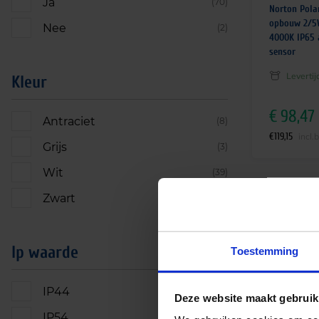
Ja
(70)
Norton Pola
opbouw 2/5
Nee
(2)
4000K IP65 
sensor
Leverti
Kleur
€
98,47
Antraciet
(8)
€
119,15
incl.
Grijs
(3)
Wit
(39)
Zwart
(22)
Ip waarde
Toestemming
IP44
(13)
Deze website maakt gebruik
IP54
(8)