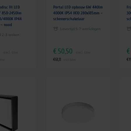
disc III LED
Portal LED opbouw 6W 440lm
Fr
 850-2450lm
4000K IP54 IK10 280x185mm –
30
K/4000K IP44
schemerschakelaar
sc
 – nood
Levertijd 5-7 werkdagen
jd 2-3 weken
€
50,50
€
excl. btw
excl. btw
€
61,11
€
1
btw
incl.btw