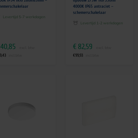
00K IP54 IK10 280x185mm –
opbouw 2/5W 110/550lm
hemerschakelaar
4000K IP65 antraciet –
schemerschakelaar
Levertijd 5-7 werkdagen
Levertijd 1-2 werkdagen
40,85
€
82,59
excl. btw
excl. btw
9,43
€
99,93
incl.btw
incl.btw