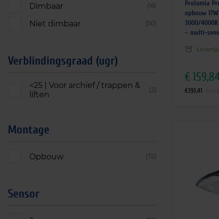
Prolumia Pro
Dimbaar
(16)
opbouw 17W
3000/4000K
Niet dimbaar
(50)
– multi-sen
Leverti
Verblindingsgraad (ugr)
€
159,8
<25 | Voor archief / trappen &
(2)
€
193,41
incl
liften
Montage
Opbouw
(72)
Sensor