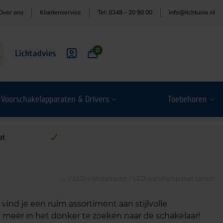
Over ons
Klantenservice
Tel: 0348 – 20 90 00
info@lichtunie.nl
0
Lichtadvies
Voorschakelapparaten & Drivers
Toebehoren
at
/
LED wandlampen
/
LED wandlamp met sensor
ind je een ruim assortiment aan stijlvolle
meer in het donker te zoeken naar de schakelaar!