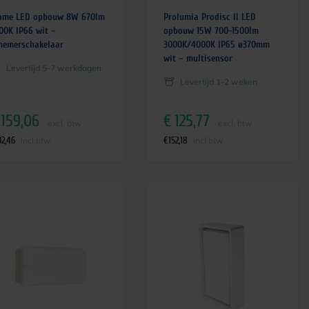
ame LED opbouw 8W 670lm
Prolumia Prodisc II LED
00K IP66 wit –
opbouw 15W 700-1500lm
hemerschakelaar
3000K/4000K IP65 ø370mm
wit – multisensor
Levertijd 5-7 werkdagen
Levertijd 1-2 weken
159,06
€
125,77
excl. btw
excl. btw
92,46
€
152,18
incl.btw
incl.btw