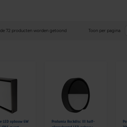
 de 72 producten worden getoond
Toon per pagina
re LED opbouw 6W
Prolumia Rockdisc III half-
Po