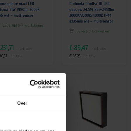
ame square maxi LED
Prolumia Prodisc III LED
bouw 21W 1980lm 3000K
opbouw 24.5W 850-2450lm
66 wit – multisensor
3000K/3500K/4000K IP44
ø335mm wit – multisensor
Levertijd 5-7 werkdagen
Levertijd 1-2 weken
231,71
€
89,47
excl. btw
excl. btw
80,37
€
108,26
incl.btw
incl.btw
Over