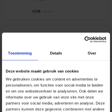
€
13,98
incl.btw
Philips HF-M Red 109 SH TL/PL-S 230-240V
Levertijd 1-2 weken
€
11,20
excl. btw
Toestemming
Details
Over
€
13,55
incl.btw
Deze website maakt gebruik van cookies
We gebruiken cookies om content en advertenties te
personaliseren, om functies voor social media te bieden
Philips HF-M Red 114 SH TL/TL5 230-240V
en om ons websiteverkeer te analyseren. Ook delen we
Levertijd 1-2 weken
informatie over uw gebruik van onze site met onze
partners voor social media, adverteren en analyse. Deze
€
11,20
excl. btw
partners kunnen deze gegevens combineren met andere