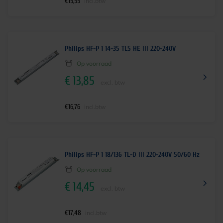
€
15,55
incl.btw
Philips HF-P 1 14-35 TL5 HE III 220-240V
Op voorraad
€
13,85
excl. btw
€
16,76
incl.btw
Philips HF-P 1 18/136 TL-D III 220-240V 50/60 Hz
Op voorraad
€
14,45
excl. btw
€
17,48
incl.btw