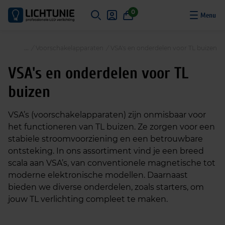
S
0
k
i
p
/
Voorschakelapparaten
/
VSA's en onderdelen voor TL buizen
t
o
VSA's en onderdelen voor TL
c
buizen
o
n
t
VSA’s (voorschakelapparaten) zijn onmisbaar voor
e
het functioneren van TL buizen. Ze zorgen voor een
n
stabiele stroomvoorziening en een betrouwbare
t
ontsteking. In ons assortiment vind je een breed
scala aan VSA’s, van conventionele magnetische tot
moderne elektronische modellen. Daarnaast
bieden we diverse onderdelen, zoals starters, om
jouw TL verlichting compleet te maken.