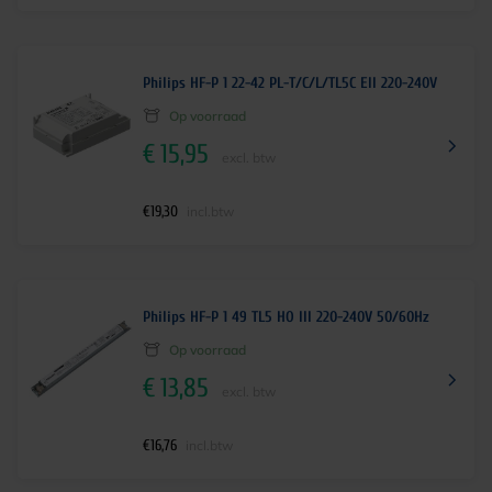
Philips HF-P 1 22-42 PL-T/C/L/TL5C EII 220-240V
Op voorraad
€
15,95
excl. btw
€
19,30
incl.btw
Philips HF-P 1 49 TL5 HO III 220-240V 50/60Hz
Op voorraad
€
13,85
excl. btw
€
16,76
incl.btw