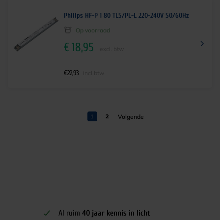
Philips HF-P 1 80 TL5/PL-L 220-240V 50/60Hz
Op voorraad
€
18,95
excl. btw
€
22,93
incl.btw
1
2
Al ruim
40 jaar kennis in licht