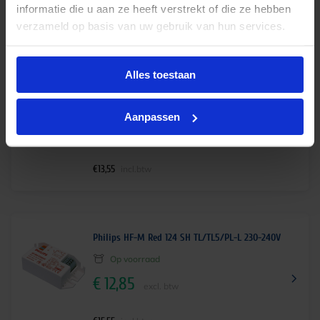
informatie die u aan ze heeft verstrekt of die ze hebben
€
13,55
incl.btw
verzameld op basis van uw gebruik van hun services.
Alles toestaan
Philips HF-M Red 118 SH PL-C/PL-T 230-240V
Levertijd 1-2 weken
Aanpassen
€
11,20
excl. btw
€
13,55
incl.btw
Philips HF-M Red 124 SH TL/TL5/PL-L 230-240V
Op voorraad
€
12,85
excl. btw