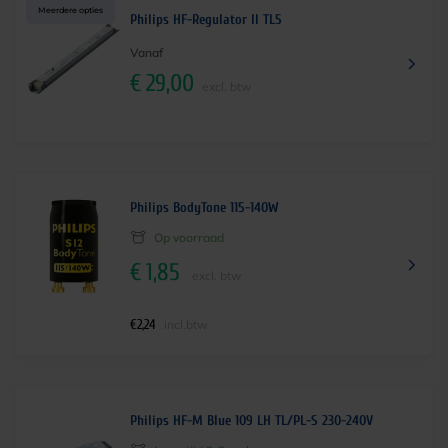
Meerdere opties
Philips HF-Regulator II TL5
Vanaf
€
29,00
excl. btw
Philips BodyTone 115-140W
Op voorraad
€
1,85
excl. btw
€
2,24
incl.btw
Philips HF-M Blue 109 LH TL/PL-S 230-240V