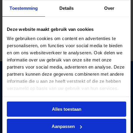
Toestemming
Details
Over
Al ruim
40 jaar kennis in licht
Gratis verzending
vanaf €125 excl btw
Deze website maakt gebruik van cookies
Deskundig lichtadvies
op maat
We gebruiken cookies om content en advertenties te
personaliseren, om functies voor social media te bieden
en om ons websiteverkeer te analyseren. Ook delen we
informatie over uw gebruik van onze site met onze
partners voor social media, adverteren en analyse. Deze
partners kunnen deze gegevens combineren met andere
informatie die u aan ze heeft verstrekt of die ze hebben
verzameld op basis van uw gebruik van hun services.
Lichtunie
levert betaalbare LED verlichting aan
zakelijke klanten. Wij helpen
bedrijven
Alles toestaan
overstappen
naar energie besparende verlichting.
Privacy policy
Aanpassen