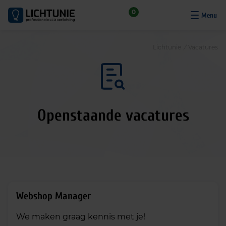
S
0
k
i
p
Lichtunie
/
Vacatures
t
o
c
o
n
Openstaande vacatures
t
e
n
t
Webshop Manager
We maken graag kennis met je!