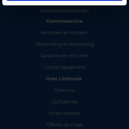
Cookiebeleid
Algemene voorwaarden
Klantenservice
Bestellen en betalen
Verzending en bezorging
Garantie en retouren
Contactgegevens
Over Lichtunie
Over ons
Lichtadvies
Onze merken
Offerte op maat