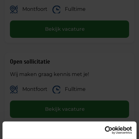
Montfoort
Fulltime
Bekijk vacature
Open sollicitatie
Wij maken graag kennis met je!
Montfoort
Fulltime
Bekijk vacature