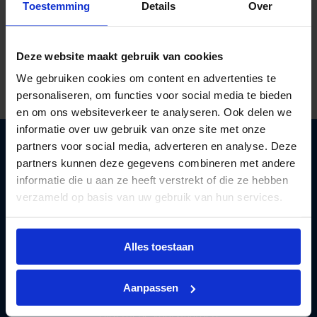
Toestemming
Details
Over
Al ruim
40 jaar kennis in licht
Gratis verzending
vanaf €125 excl btw
Deze website maakt gebruik van cookies
Deskundig lichtadvies
op maat
We gebruiken cookies om content en advertenties te
personaliseren, om functies voor social media te bieden
en om ons websiteverkeer te analyseren. Ook delen we
informatie over uw gebruik van onze site met onze
partners voor social media, adverteren en analyse. Deze
partners kunnen deze gegevens combineren met andere
informatie die u aan ze heeft verstrekt of die ze hebben
verzameld op basis van uw gebruik van hun services.
Lichtunie
levert betaalbare LED verlichting aan
zakelijke klanten. Wij helpen
bedrijven
overstappen
naar energie besparende verlichting.
Alles toestaan
Privacy policy
Aanpassen
Cookiebeleid
Algemene voorwaarden