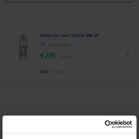
Philips Eco halo Clickline 18W G9
Op voorraad
€
2,95
excl. btw
€
3,57
incl.btw