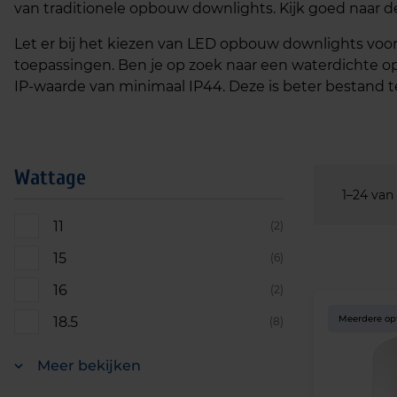
van traditionele opbouw downlights. Kijk goed naar d
Let er bij het kiezen van LED opbouw downlights voor ka
toepassingen. Ben je op zoek naar een waterdichte o
IP-waarde van minimaal IP44. Deze is beter bestand 
Wattage
1–24 van
11
(2)
15
(6)
16
(2)
Meerdere op
18.5
(8)
Meer bekijken