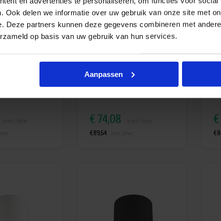
ent en advertenties te personaliseren, om functies voor social
. Ook delen we informatie over uw gebruik van onze site met on
e. Deze partners kunnen deze gegevens combineren met andere i
erzameld op basis van uw gebruik van hun services.
wnlight opbouw
MOD LED downlight opbouw
MO
 3000K ø200mm
23W 3000lm 4000K ø200mm
9W
Aanpassen
wit
jd 4-6 werkdagen
Levertijd 4-6 werkdagen
€
74,08
€
excl. btw
excl. btw
€
89,64
€
8
btw
incl.btw