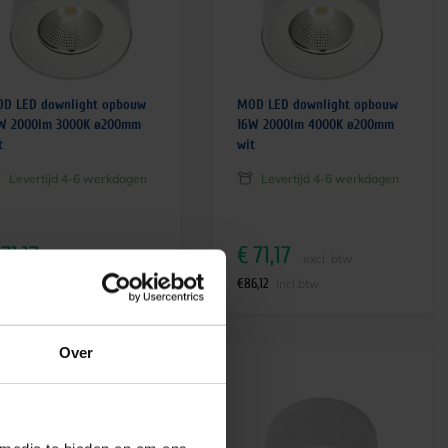
D LED downlight opbouw
MOD LED downlight opbouw
W 2000lm 3000K ø200mm
16W 2000lm 4000K ø200mm
t
wit
Levertijd 4-6 werkdagen
Levertijd 4-6 werkdagen
71,17
€
71,17
excl. btw
excl. btw
6,12
€
86,12
incl.btw
incl.btw
Over