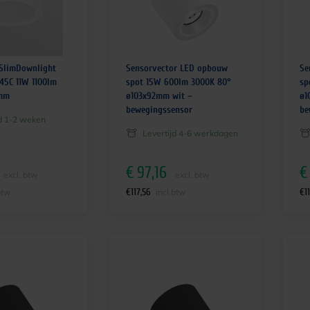
 SlimDownlight
Sensorvector LED opbouw
Se
145C 11W 1100lm
spot 15W 600lm 3000K 80°
sp
mm
ø103x92mm wit –
ø1
bewegingssensor
be
jd 1-2 weken
Levertijd 4-6 werkdagen
€
97,16
€
excl. btw
excl. btw
€
117,56
€
1
btw
incl.btw