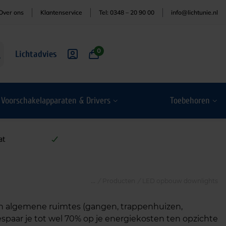
Over ons
Klantenservice
Tel: 0348 – 20 90 00
info@lichtunie.nl
0
Lichtadvies
Voorschakelapparaten & Drivers
Toebehoren
at
/
Producten
/
LED opbouw downlights
t in algemene ruimtes (gangen, trappenhuizen,
spaar je tot wel 70% op je energiekosten ten opzichte