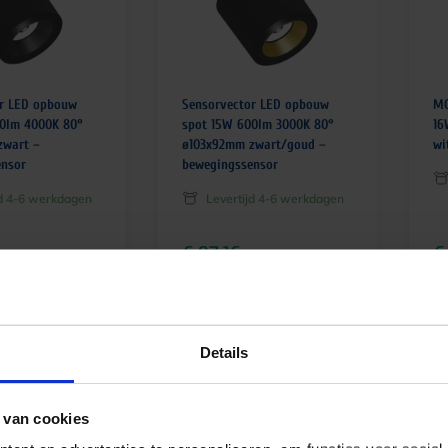
or LED opbouw
Sensorvector LED opbouw
MO
00lm 4000K 80°
spot 15W 600lm 3000K 80°
16
zwart –
ø103x92mm zwart/goud –
wi
ensor
bewegingssensor
jd 4-6 werkdagen
Levertijd 4-6 werkdagen
€
97,16
€
excl. btw
excl. btw
€
117,56
€
8
btw
incl.btw
Details
 van cookies