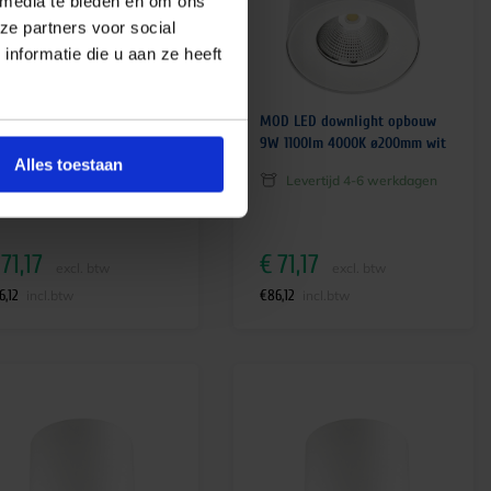
 media te bieden en om ons
ze partners voor social
nformatie die u aan ze heeft
D LED downlight opbouw
MOD LED downlight opbouw
 1100lm 3000K ø200mm wit
9W 1100lm 4000K ø200mm wit
Alles toestaan
Levertijd 4-6 werkdagen
Levertijd 4-6 werkdagen
71,17
€
71,17
excl. btw
excl. btw
6,12
€
86,12
incl.btw
incl.btw