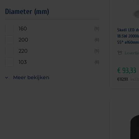
Diameter (mm)
160
(8)
Skadi LED d
18.5W 2000l
200
(6)
55° ø160mm
220
(8)
Leverti
103
(6)
€
93,33
Meer bekijken
€
112,93
incl.