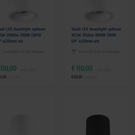
adi LED downlight opbouw
Skadi LED downlight opbouw
.5W 2000lm 3000K CRI90
18.5W 2150lm 4000K CRI90
° ø220mm wit
60° ø220mm wit
Levertijd 4-6 werkdagen
Levertijd 4-6 werkdagen
110,00
€
110,00
excl. btw
excl. btw
33,10
€
133,10
incl.btw
incl.btw