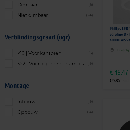
Dimbaar
(6)
Niet dimbaar
(24)
Philips LED
coreline DN
Verblindingsgraad (ugr)
4000K ø155
Leverti
<19 | Voor kantoren
(6)
<22 | Voor algemene ruimtes
(16)
€
49,47
€
59,86
incl.
Montage
Inbouw
(16)
Opbouw
(14)