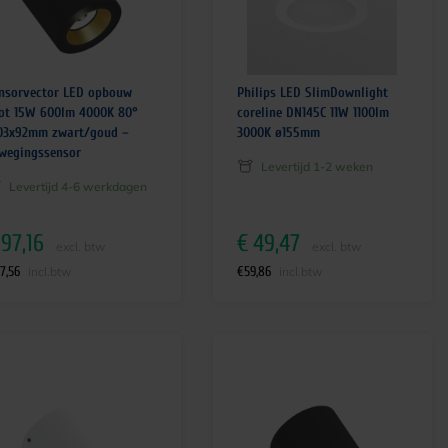
nsorvector LED opbouw
Philips LED SlimDownlight
ot 15W 600lm 4000K 80°
coreline DN145C 11W 1100lm
03x92mm zwart/goud –
3000K ø155mm
wegingssensor
Levertijd 1-2 weken
Levertijd 4-6 werkdagen
97,16
€
49,47
excl. btw
excl. btw
17,56
€
59,86
incl.btw
incl.btw