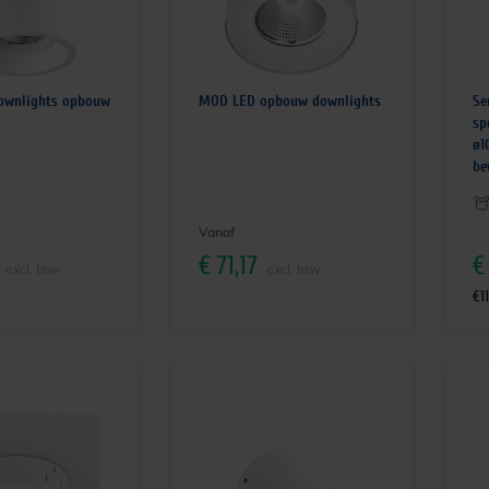
ownlights opbouw
MOD LED opbouw downlights
Se
sp
ø1
be
Vanaf
€
71,17
€
excl. btw
excl. btw
€
1