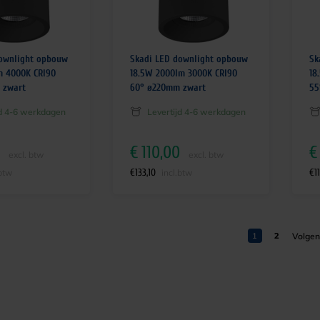
ownlight opbouw
Skadi LED downlight opbouw
Sk
m 4000K CRI90
18.5W 2000lm 3000K CRI90
18
 zwart
60° ø220mm zwart
55
jd 4-6 werkdagen
Levertijd 4-6 werkdagen
€
110,00
€
excl. btw
excl. btw
€
133,10
€
1
.btw
incl.btw
1
2