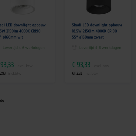
adi LED downlight opbouw
Skadi LED downlight opbouw
.5W 2150lm 4000K CRI90
18.5W 2150lm 4000K CRI90
° ø160mm wit
55° ø160mm zwart
Levertijd 4-6 werkdagen
Levertijd 4-6 werkdagen
93,33
€
93,33
excl. btw
excl. btw
12,93
€
112,93
incl.btw
incl.btw