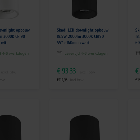
ownlight opbouw
Skadi LED downlight opbouw
Sk
m 3000K CRI90
18.5W 2000lm 3000K CRI90
18
 wit
55° ø160mm zwart
60
jd 4-6 werkdagen
Levertijd 4-6 werkdagen
€
93,33
€
excl. btw
excl. btw
€
112,93
€
1
btw
incl.btw