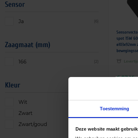
Sensor
Ja
(6)
Sensorvect
spot 15W 6
Zaagmaat (mm)
ø103x92mm 
bewegingss
166
Leverti
(2)
€
97,16
Kleur
€
117,56
incl.
Wit
(18)
Toestemming
Zwart
(10)
Zwart/goud
(2)
Deze website maakt gebruik