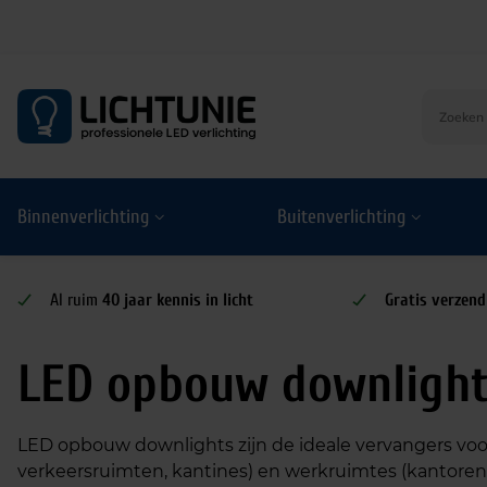
S
k
i
p
t
o
Binnenverlichting
Buitenverlichting
c
o
n
t
Al ruim
40 jaar kennis in licht
Gratis verzend
e
n
LED opbouw downligh
t
LED opbouw downlights zijn de ideale vervangers voor
verkeersruimten, kantines) en werkruimtes (kantoren,