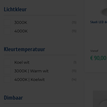
Lichtkleur
Skadi LED d
3000K
(15)
4000K
(15)
Kleurtemperatuur
Vanaf
€
90,00
Koel wit
(1)
3000K | Warm wit
(15)
4000K | Koelwit
(14)
Dimbaar