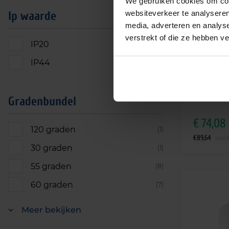
We gebruiken cookies om cont
websiteverkeer te analyseren
Ip waarde
media, adverteren en analys
verstrekt of die ze hebben v
IP20
(28)
MOD LED do
IP44
(2)
23W 3000lm
wit
Leverti
Gradenbundel
€
74,08
120 graden
(1)
€
89,64
incl.
30 graden
(1)
55 graden
(8)
60 graden
(7)
Meer bekijken