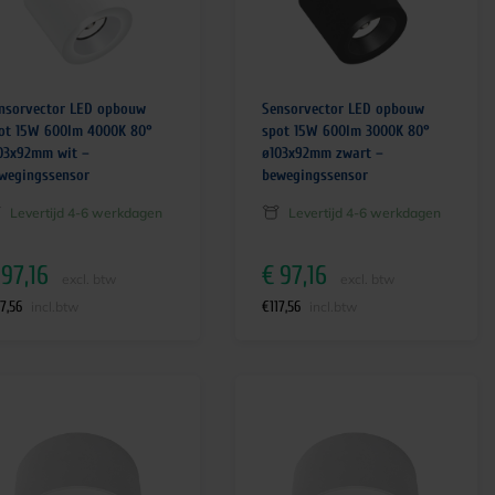
nsorvector LED opbouw
Sensorvector LED opbouw
ot 15W 600lm 4000K 80°
spot 15W 600lm 3000K 80°
03x92mm wit –
ø103x92mm zwart –
wegingssensor
bewegingssensor
Levertijd 4-6 werkdagen
Levertijd 4-6 werkdagen
97,16
€
97,16
excl. btw
excl. btw
17,56
€
117,56
incl.btw
incl.btw