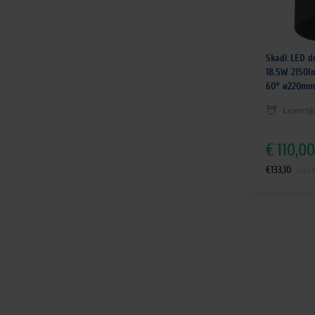
Skadi LED d
18.5W 2150l
60° ø220mm
Leverti
€
110,00
€
133,10
incl