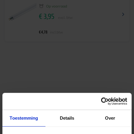
Op voorraad
€
3,95
excl. btw
€
4,78
incl.btw
Al ruim
40 jaar kennis in licht
Gratis verzending
vanaf €125 excl btw
Toestemming
Details
Over
Deskundig lichtadvies
op maat