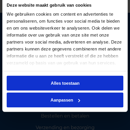
Deze website maakt gebruik van cookies
We gebruiken cookies om content en advertenties te
personaliseren, om functies voor social media te bieden
en om ons websiteverkeer te analyseren. Ook delen we
informatie over uw gebruik van onze site met onze
partners voor social media, adverteren en analyse. Deze
partners kunnen deze gegevens combineren met andere
Lichtunie
levert betaalbare LED verlichting aan
informatie die u aan ze heeft verstrekt of die ze hebben
zakelijke klanten. Wij helpen
bedrijven
verzameld op basis van uw gebruik van hun services.
overstappen
naar energie besparende verlichting.
Privacy policy
Alles toestaan
Cookiebeleid
Algemene voorwaarden
Aanpassen
Klantenservice
Bestellen en betalen
Verzending en bezorging