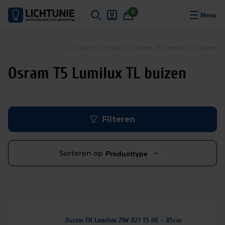
S
0
k
i
p
/
Osram TL buizen
/
Osram T5 Lumilux TL buizen
t
o
Osram T5 Lumilux TL buizen
c
o
n
t
Filteren
e
n
t
Sorteren op
Producttype
Osram FH Lumilux 21W 827 T5 HE – 85cm