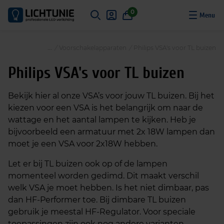
S
0
k
i
p
/
Voorschakelapparaten
/
Philips VSA's voor TL buizen
t
o
Philips VSA's voor TL buizen
c
o
Bekijk hier al onze VSA’s voor jouw TL buizen. Bij het
n
kiezen voor een VSA is het belangrijk om naar de
t
wattage en het aantal lampen te kijken. Heb je
e
bijvoorbeeld een armatuur met 2x 18W lampen dan
n
moet je een VSA voor 2x18W hebben.
t
Let er bij TL buizen ook op of de lampen
momenteel worden gedimd. Dit maakt verschil
welk VSA je moet hebben. Is het niet dimbaar, pas
dan HF-Performer toe. Bij dimbare TL buizen
gebruik je meestal HF-Regulator. Voor speciale
toepassingen zijn ook nog andere varianten