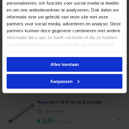
personaliseren, om functies voor social media te bieden
en om ons websiteverkeer te analyseren. Ook delen we
€
13,55
incl.btw
informatie over uw gebruik van onze site met onze
partners voor social media, adverteren en analyse. Deze
partners kunnen deze gegevens combineren met andere
informatie die u aan ze heeft verstrekt of die ze hebben
Philips HF-M Red 124 SH TL/TL5/PL-L 230-240V
verzameld op basis van uw gebruik van hun services.
Op voorraad
€
12,85
excl. btw
Alles toestaan
€
15,55
incl.btw
Aanpassen
Philips HF-P 1 14-35 TL5 HE III 220-240V
Op voorraad
€
13,85
excl. btw