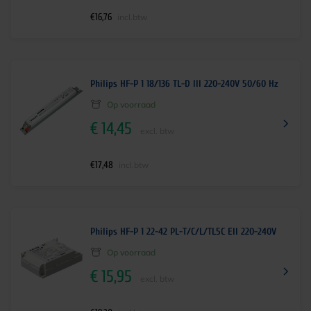
€
16,76
incl.btw
Philips HF-P 1 18/136 TL-D III 220-240V 50/60 Hz
Op voorraad
€
14,45
excl. btw
€
17,48
incl.btw
Philips HF-P 1 22-42 PL-T/C/L/TL5C EII 220-240V
Op voorraad
€
15,95
excl. btw