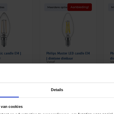
Aanbieding!
ties
Meerdere opties
M
sic candle E14 |
Philips Master LED candle E14
Ph
r
| dimtone dimbaar
di
Vanaf
Va
€
3,25
€
cl. btw
excl. btw
Details
ties
Meerdere opties
M
 van cookies