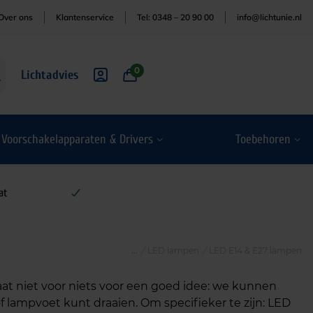
Over ons
Klantenservice
Tel: 0348 – 20 90 00
info@lichtunie.nl
0
Lichtadvies
Voorschakelapparaten & Drivers
Toebehoren
at
/
LED lampen
/
LED E14 & E27 lampen
taat niet voor niets voor een goed idee: we kunnen
f lampvoet kunt draaien. Om specifieker te zijn: LED