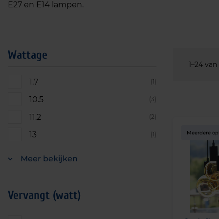
E27 en E14 lampen.
Wattage
1–24 van
1.7
(1)
10.5
(3)
11.2
(2)
Meerdere op
13
(1)
Meer bekijken
Vervangt (watt)