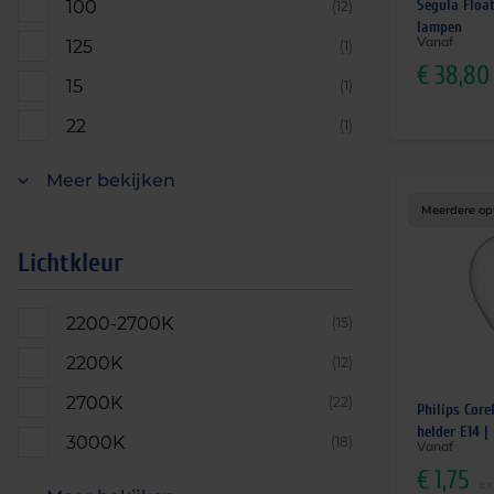
Segula Float
100
(12)
lampen
Vanaf
125
(1)
€
38,80
15
(1)
22
(1)
Meer bekijken
Meerdere op
Lichtkleur
2200-2700K
(15)
2200K
(12)
2700K
(22)
Philips Core
helder E14 |
3000K
(18)
Vanaf
€
1,75
ex