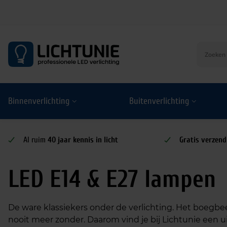
S
k
i
p
t
o
Binnenverlichting
Buitenverlichting
c
o
n
t
Al ruim
40 jaar kennis in licht
Gratis verzend
e
n
LED E14 & E27 lampen
t
De ware klassiekers onder de verlichting. Het boegbee
nooit meer zonder. Daarom vind je bij Lichtunie een u