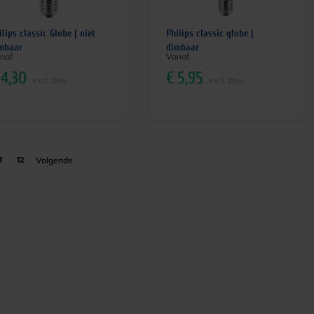
ilips classic Globe | niet
Philips classic globe |
mbaar
dimbaar
naf
Vanaf
4,30
€
5,95
excl. btw
excl. btw
1
12