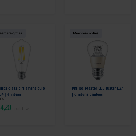
eerdere opties
Meerdere opties
ilips classic filament bulb
Philips Master LED luster E27
64 | dimbaar
| dimtone dimbaar
naf
4,20
excl. btw