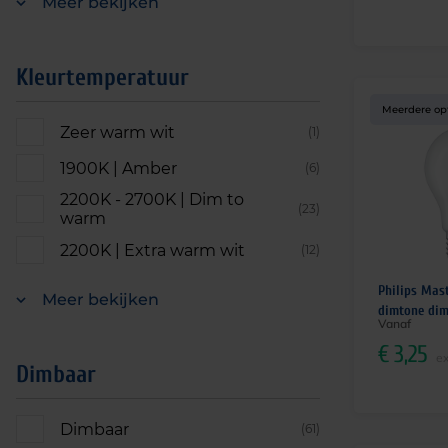
Meer bekijken
Kleurtemperatuur
Meerdere op
Zeer warm wit
(1)
1900K | Amber
(6)
2200K - 2700K | Dim to
(23)
warm
2200K | Extra warm wit
(12)
Philips Mast
Meer bekijken
dimtone di
Vanaf
€
3,25
ex
Dimbaar
Dimbaar
(61)