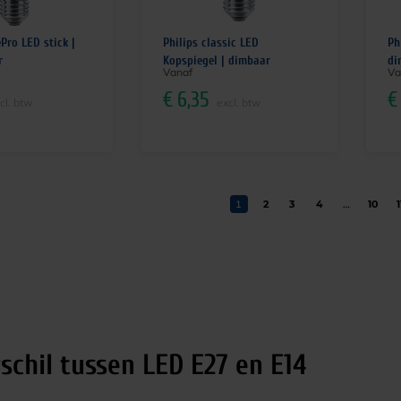
ePro LED stick |
Philips classic LED
Ph
r
Kopspiegel | dimbaar
di
Vanaf
Va
€
6,35
€
cl. btw
excl. btw
1
2
3
4
…
10
1
schil tussen LED E27 en E14