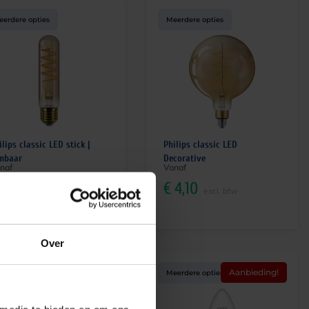
eerdere opties
Meerdere opties
ilips classic LED stick |
Philips classic LED
mbaar
Decorative
naf
Vanaf
9,25
€
4,10
excl. btw
excl. btw
Over
Aanbieding!
Aanbieding!
eerdere opties
Meerdere opties