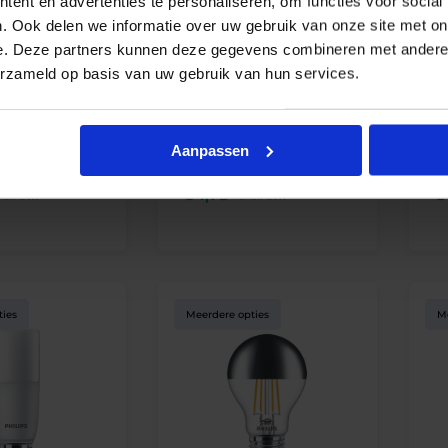
ent en advertenties te personaliseren, om functies voor social
. Ook delen we informatie over uw gebruik van onze site met on
e. Deze partners kunnen deze gegevens combineren met andere i
erzameld op basis van uw gebruik van hun services.
ter LED spot PAR
Philips CorePro LED bulbs
Ph
helder glas | niet dimbaar
E1
Aanpassen
Vanaf
Va
€
1,75
€
xcl. btw
excl. btw
ties
Meerdere opties
M