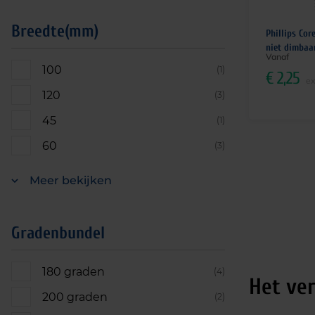
Breedte(mm)
Phillips Cor
niet dimbaa
Vanaf
100
(1)
€
2,25
ex
120
(3)
45
(1)
60
(3)
Meer bekijken
Gradenbundel
180 graden
(4)
Het ver
200 graden
(2)