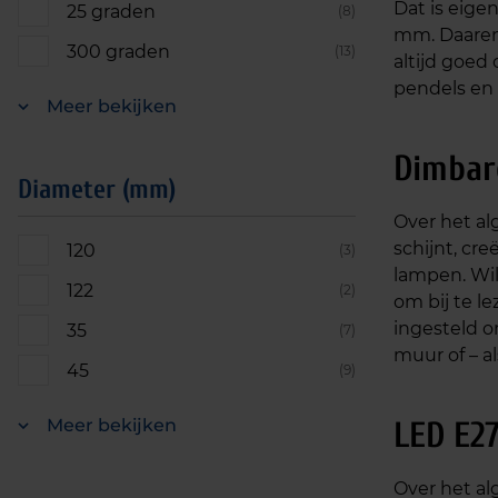
Dat is eigen
25 graden
(8)
mm. Daarent
300 graden
(13)
altijd goed
pendels en 
Meer bekijken
Dimbar
Diameter (mm)
Over het al
schijnt, cre
120
(3)
lampen. Wil
122
(2)
om bij te le
ingesteld o
35
(7)
muur of – al
45
(9)
Meer bekijken
LED E27
Over het al