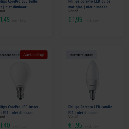
ilips CorePro LED bulbs
Philips CorePro LED bulbs
t | niet dimbaar
mat glas | niet dimbaar
naf
Vanaf
1,45
€
1,95
excl. btw
excl. btw
Aanbieding!
eerdere opties
Meerdere opties
ilips CorePro LED luster
Philips Corepro LED candle
t E14 | niet dimbaar
E14 | niet dimbaar
naf
Vanaf
1,40
€
1,95
excl. btw
excl. btw