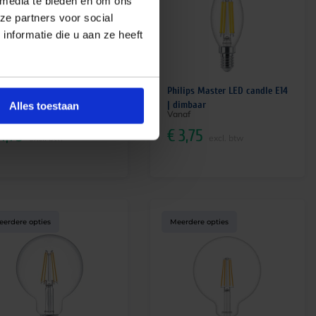
 media te bieden en om ons
ze partners voor social
nformatie die u aan ze heeft
ilips classic filament luster
Philips Master LED candle E14
4 | dimbaar
| dimbaar
Alles toestaan
naf
Vanaf
1,75
€
3,75
excl. btw
excl. btw
eerdere opties
Meerdere opties