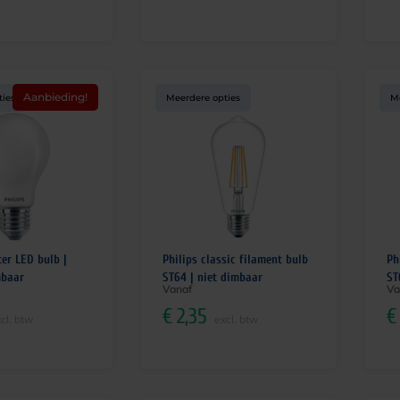
Aanbieding!
ties
Meerdere opties
M
er LED bulb |
Philips classic filament bulb
Ph
mbaar
ST64 | niet dimbaar
ST
Vanaf
Va
€
2,35
€
cl. btw
excl. btw