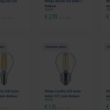
ing line LED
Philips Master LED bulbs |
Ph
dimbaar
ma
Vanaf
Va
€
2,70
€
excl. btw
excl. btw
ties
Meerdere opties
M
Pro LED luster
Philips CorePro LED luster
Ph
 niet dimbaar
helder E27 | niet dimbaar
ma
Vanaf
Va
€
1,35
€
cl. btw
excl. btw