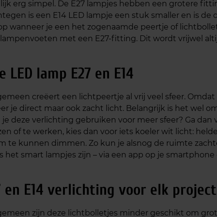
lijk erg simpel. De E27 lampjes hebben een grotere fitting
egen is een E14 LED lampje een stuk smaller en is de d
 op wanneer je een het zogenaamde peertje of lichtbolle
lampenvoeten met een E27-fitting. Dit wordt vrijwel al
e LED lamp E27 en E14
gemeen creëert een lichtpeertje al vrij veel sfeer. Omda
ëer je direct maar ook zacht licht. Belangrijk is het wel 
 je deze verlichting gebruiken voor meer sfeer? Ga dan 
zen of te werken, kies dan voor iets koeler wit licht: hel
m te kunnen dimmen. Zo kun je alsnog de ruimte zachte
s het smart lampjes zijn – via een app op je smartphone o
 en E14 verlichting voor elk project
gemeen zijn deze lichtbolletjes minder geschikt om grote