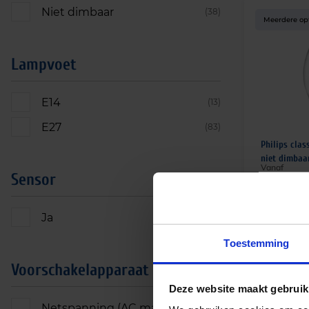
Niet dimbaar
(38)
Meerdere op
Lampvoet
E14
(13)
E27
(83)
Philips clas
niet dimbaa
Vanaf
Sensor
€
1,95
ex
Ja
(3)
Toestemming
Voorschakelapparaat
Meerdere op
Deze website maakt gebruik
Netspanning (AC mains)
(18)