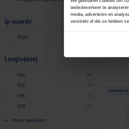
We gebruiken cookies om cont
websiteverkeer te analyseren
media, adverteren en analys
Ip waarde
verstrekt of die ze hebben v
IP20
Philips Mas
(18)
20
Vanaf
€
8,35
e
Lengte(mm)
104
(26)
105
(1)
Meerdere op
106
(1)
108
(12)
Meer bekijken