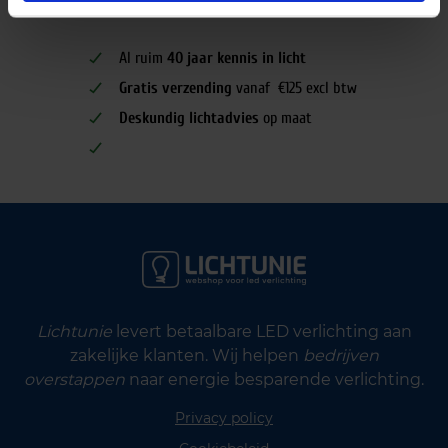
Al ruim
40 jaar kennis in licht
Gratis verzending
vanaf €125 excl btw
Deskundig lichtadvies
op maat
Lichtunie
levert betaalbare LED verlichting aan
zakelijke klanten. Wij helpen
bedrijven
overstappen
naar energie besparende verlichting.
Privacy policy