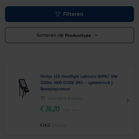
Filteren
Sorteren op
Producttype
Philips LED floodlight Ledinaire BVP167 10W
1200lm 3000-6500K IP65 – symmetrisch |
Bewegingssensor
Levertijd 2-4 weken
€
28,20
excl. btw
€
34,12
incl.btw