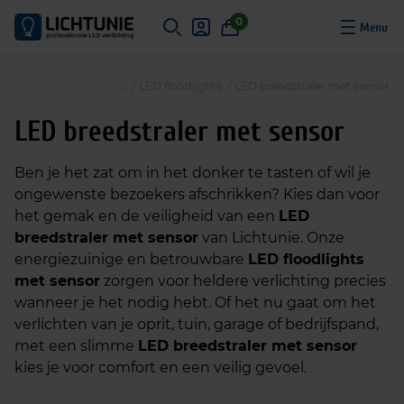
S
0
k
i
p
/
LED floodlights
/
LED breedstraler met sensor
t
o
LED breedstraler met sensor
c
o
Ben je het zat om in het donker te tasten of wil je
n
ongewenste bezoekers afschrikken? Kies dan voor
t
het gemak en de veiligheid van een
LED
e
breedstraler met sensor
van Lichtunie. Onze
n
energiezuinige en betrouwbare
LED floodlights
t
met sensor
zorgen voor heldere verlichting precies
wanneer je het nodig hebt. Of het nu gaat om het
verlichten van je oprit, tuin, garage of bedrijfspand,
met een slimme
LED breedstraler met sensor
kies je voor comfort en een veilig gevoel.