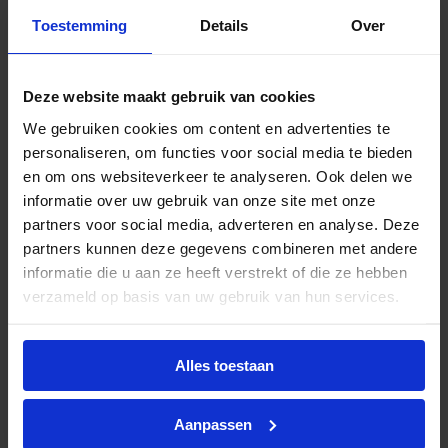
€
46,57
incl.btw
Toestemming
Details
Over
Deze website maakt gebruik van cookies
Philips LED floodlight Ledinaire BVP167 50W
We gebruiken cookies om content en advertenties te
1200lm 3000-6500K IP65 – symmetrisch |
Bewegingssensor
personaliseren, om functies voor social media te bieden
en om ons websiteverkeer te analyseren. Ook delen we
Levertijd 2-4 weken
informatie over uw gebruik van onze site met onze
€
43,94
excl. btw
partners voor social media, adverteren en analyse. Deze
partners kunnen deze gegevens combineren met andere
€
53,17
incl.btw
informatie die u aan ze heeft verstrekt of die ze hebben
verzameld op basis van uw gebruik van hun services.
Alles toestaan
Aanpassen