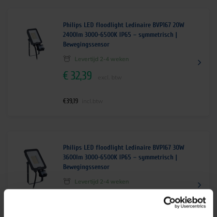
Philips LED floodlight Ledinaire BVP167 20W
2400lm 3000-6500K IP65 – symmetrisch |
Bewegingssensor
Levertijd 2-4 weken
€
32,39
excl. btw
€
39,19
incl.btw
Philips LED floodlight Ledinaire BVP167 30W
3600lm 3000-6500K IP65 – symmetrisch |
Bewegingssensor
Levertijd 2-4 weken
€
38,49
excl. btw