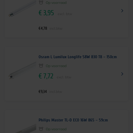
Op voorraad
€
3,95
excl. btw
€
4,78
incl.btw
Osram L Lumilux Longlife 58W 830 T8 – 150cm
Op voorraad
€
7,72
excl. btw
€
9,34
incl.btw
Philips Master TL-D ECO 16W 865 – 59cm
Op voorraad