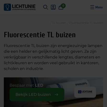
S
0
k
i
p
/
TL buizen
/
Fluorescentie TL buizen
t
o
Fluorescentie TL buizen
c
o
Fluorescentie TL buizen zijn energiezuinige lampen
n
die een helder en gelijkmatig licht geven. Ze zijn
t
verkrijgbaar in verschillende lengtes, diameters en
e
lichtkleuren en worden veel gebruikt in kantoren,
n
scholen en industrie.
t
Bespaar met
LED
Bekijk LED buizen