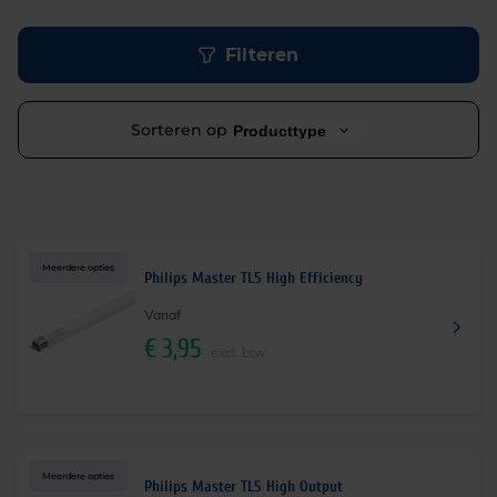
Filteren
Sorteren op
Producttype
Meerdere opties
Philips Master TL5 High Efficiency
Vanaf
€
3,95
excl. btw
Meerdere opties
Philips Master TL5 High Output