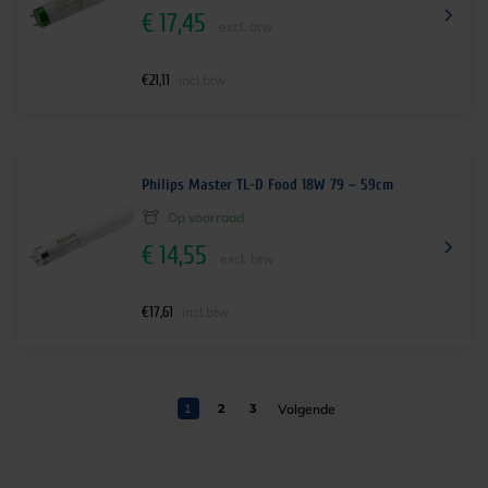
€
17,45
excl. btw
€
21,11
incl.btw
Philips Master TL-D Food 18W 79 – 59cm
Op voorraad
€
14,55
excl. btw
€
17,61
incl.btw
1
2
3