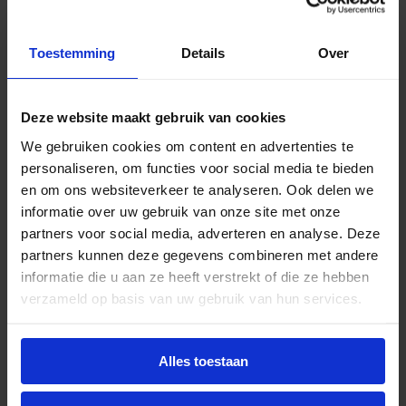
Philips TL-E circular
Vanaf
Toestemming
Details
Over
€
11,75
excl. btw
Deze website maakt gebruik van cookies
We gebruiken cookies om content en advertenties te
personaliseren, om functies voor social media te bieden
Meerdere opties
Philips TL-X XL
en om ons websiteverkeer te analyseren. Ook delen we
Vanaf
informatie over uw gebruik van onze site met onze
€
28,05
partners voor social media, adverteren en analyse. Deze
excl. btw
partners kunnen deze gegevens combineren met andere
informatie die u aan ze heeft verstrekt of die ze hebben
verzameld op basis van uw gebruik van hun services.
Meerdere opties
Philips TL-D Blacklight
Alles toestaan
Vanaf
€
10,95