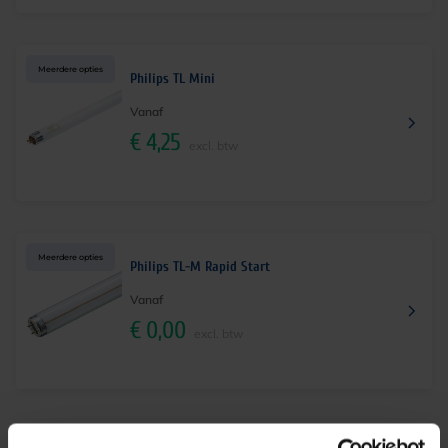
Meerdere opties
Philips TL Mini
Vanaf
€
4,25
excl. btw
Meerdere opties
Philips TL-M Rapid Start
Vanaf
€
0,00
excl. btw
Meerdere opties