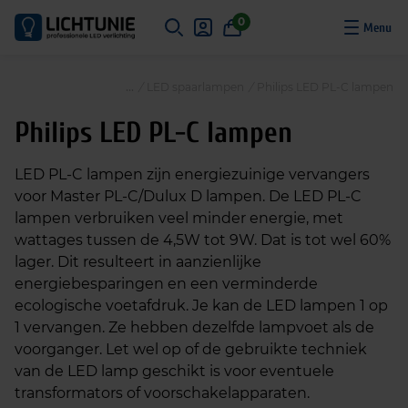
S
0
k
i
p
/
LED spaarlampen
/
Philips LED PL-C lampen
t
o
Philips LED PL-C lampen
c
o
LED PL-C lampen zijn energiezuinige vervangers
n
voor Master PL-C/Dulux D lampen. De LED PL-C
t
lampen verbruiken veel minder energie, met
e
wattages tussen de 4,5W tot 9W. Dat is tot wel 60%
n
lager. Dit resulteert in aanzienlijke
t
energiebesparingen en een verminderde
ecologische voetafdruk. Je kan de LED lampen 1 op
1 vervangen. Ze hebben dezelfde lampvoet als de
voorganger. Let wel op of de gebruikte techniek
van de LED lamp geschikt is voor eventuele
transformators of voorschakelapparaten.