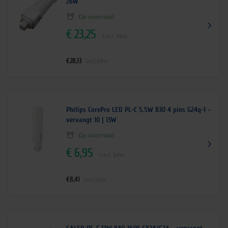
26W
Op voorraad
€
23,25
excl. btw
€
28,13
incl.btw
Philips CorePro LED PL-C 5.5W 830 4 pins G24q-1 –
vervangt 10 | 13W
Op voorraad
€
6,95
excl. btw
€
8,41
incl.btw