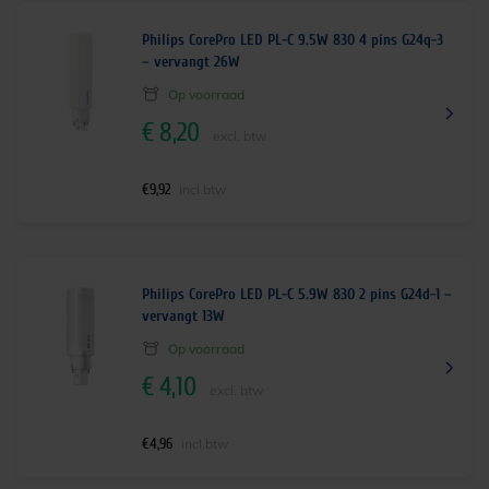
Philips CorePro LED PL-C 9.5W 830 4 pins G24q-3
– vervangt 26W
Op voorraad
€
8,20
excl. btw
€
9,92
incl.btw
Philips CorePro LED PL-C 5.9W 830 2 pins G24d-1 –
vervangt 13W
Op voorraad
€
4,10
excl. btw
€
4,96
incl.btw