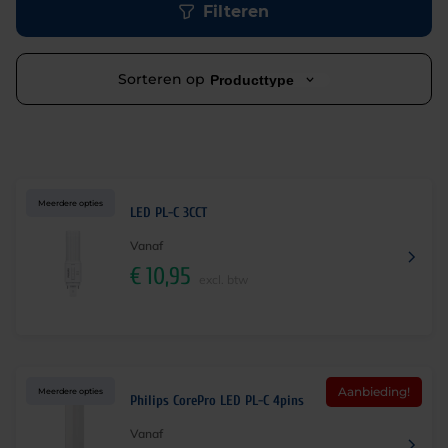
Filteren
Sorteren op
Producttype
Meerdere opties
LED PL-C 3CCT
Vanaf
€
10,95
excl. btw
Aanbieding!
Meerdere opties
Philips CorePro LED PL-C 4pins
Vanaf