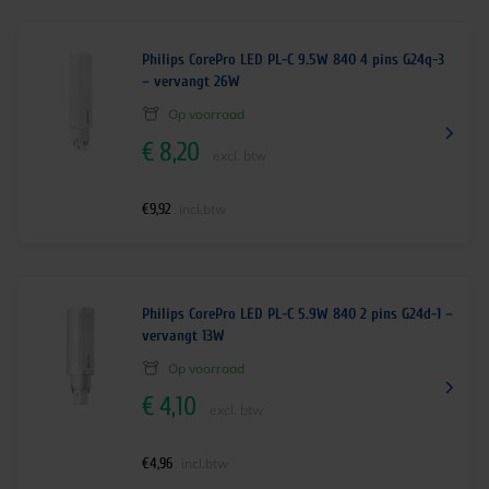
Philips CorePro LED PL-C 9.5W 840 4 pins G24q-3
– vervangt 26W
Op voorraad
€
8,20
excl. btw
€
9,92
incl.btw
Philips CorePro LED PL-C 5.9W 840 2 pins G24d-1 –
vervangt 13W
Op voorraad
€
4,10
excl. btw
€
4,96
incl.btw