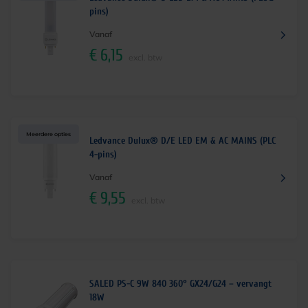
pins)
Vanaf
€
6,15
excl. btw
Meerdere opties
Ledvance Dulux® D/E LED EM & AC MAINS (PLC
4-pins)
Vanaf
€
9,55
excl. btw
SALED PS-C 9W 840 360° GX24/G24 – vervangt
18W