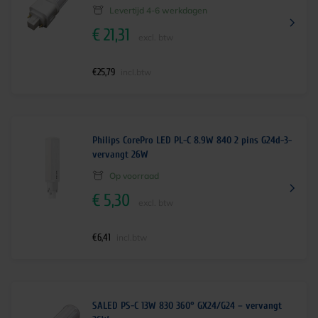
Levertijd 4-6 werkdagen
€
21,31
excl. btw
€
25,79
incl.btw
Philips CorePro LED PL-C 8.9W 840 2 pins G24d-3-
vervangt 26W
Op voorraad
€
5,30
excl. btw
€
6,41
incl.btw
SALED PS-C 13W 830 360° GX24/G24 – vervangt