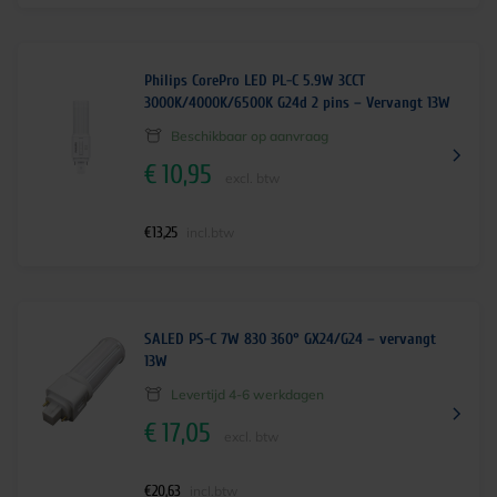
Philips CorePro LED PL-C 5.9W 3CCT
3000K/4000K/6500K G24d 2 pins – Vervangt 13W
Beschikbaar op aanvraag
€
10,95
excl. btw
€
13,25
incl.btw
SALED PS-C 7W 830 360° GX24/G24 – vervangt
13W
Levertijd 4-6 werkdagen
€
17,05
excl. btw
€
20,63
incl.btw