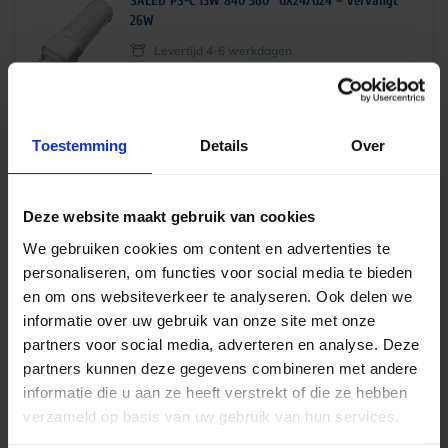
SALED PS-C 13W 840 360° GX24/G24 – vervangt
26W
Levertijd 4-6 werkdagen
€
23,25
excl. btw
€
28,13
incl.btw
Toestemming
Details
Over
Deze website maakt gebruik van cookies
Philips CorePro LED PL-C 5.5W 840 4 pins G24q-1
We gebruiken cookies om content en advertenties te
– vervangt 10 | 13W
personaliseren, om functies voor social media te bieden
Op voorraad
en om ons websiteverkeer te analyseren. Ook delen we
€
6,95
informatie over uw gebruik van onze site met onze
excl. btw
partners voor social media, adverteren en analyse. Deze
partners kunnen deze gegevens combineren met andere
€
8,41
incl.btw
informatie die u aan ze heeft verstrekt of die ze hebben
verzameld op basis van uw gebruik van hun services.