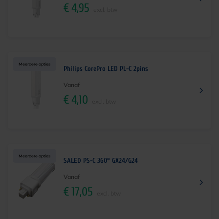
€
4,95
excl. btw
Meerdere opties
Philips CorePro LED PL-C 2pins
Vanaf
€
4,10
excl. btw
Meerdere opties
SALED PS-C 360° GX24/G24
Vanaf
€
17,05
excl. btw