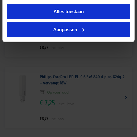
Philips CorePro LED PL-C 6.5W 830 4 pins G24q-2
Alles toestaan
– vervangt 18W
Op voorraad
Aanpassen
€
7,25
excl. btw
€
8,77
incl.btw
Philips CorePro LED PL-C 6.5W 840 4 pins G24q-2
– vervangt 18W
Op voorraad
€
7,25
excl. btw
€
8,77
incl.btw