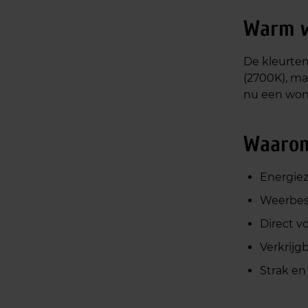
Warm wi
De kleurtem
(2700K), maa
nu een woni
Waarom
Energiez
Weerbest
Direct v
Verkrijg
Strak en