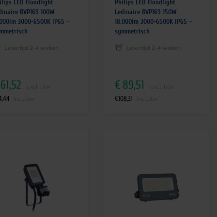
ilips LED floodlight
Philips LED floodlight
dinaire BVP169 100W
Ledinaire BVP169 150W
.000lm 3000-6500K IP65 –
18.000lm 3000-6500K IP65 –
mmetrisch
symmetrisch
Levertijd 2-4 weken
Levertijd 2-4 weken
61,52
€
89,51
excl. btw
excl. btw
4,44
€
108,31
incl.btw
incl.btw