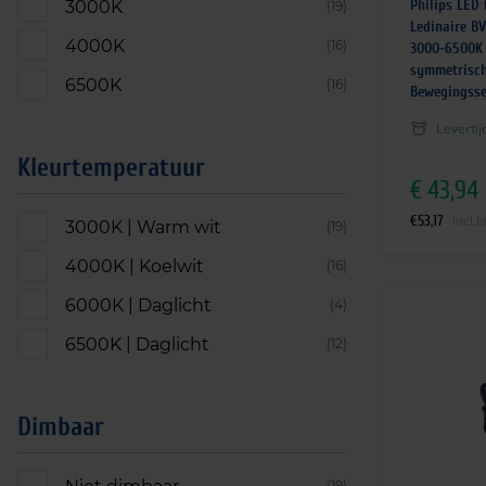
Philips LED 
3000K
(19)
Ledinaire B
4000K
(16)
3000-6500K 
symmetrisch
6500K
(16)
Bewegingss
Leverti
Kleurtemperatuur
€
43,94
€
53,17
incl.
3000K | Warm wit
(19)
4000K | Koelwit
(16)
6000K | Daglicht
(4)
6500K | Daglicht
(12)
Dimbaar
(19)