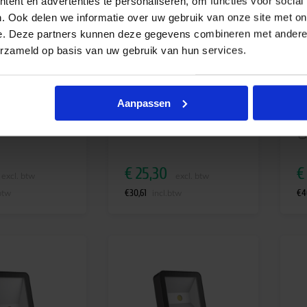
ent en advertenties te personaliseren, om functies voor social
. Ook delen we informatie over uw gebruik van onze site met on
e. Deze partners kunnen deze gegevens combineren met andere i
erzameld op basis van uw gebruik van hun services.
floodlight
Kos LED floodlight 150W
Ph
VP167 30W 3600lm
15.000lm 3000K/4000K/6500K
Le
IP65 –
120° IP66 zwart
30
h
sy
Aanpassen
Levertijd 4-6 werkdagen
Be
jd 2-4 weken
€
25,30
€
excl. btw
excl. btw
€
30,61
€
4
btw
incl.btw