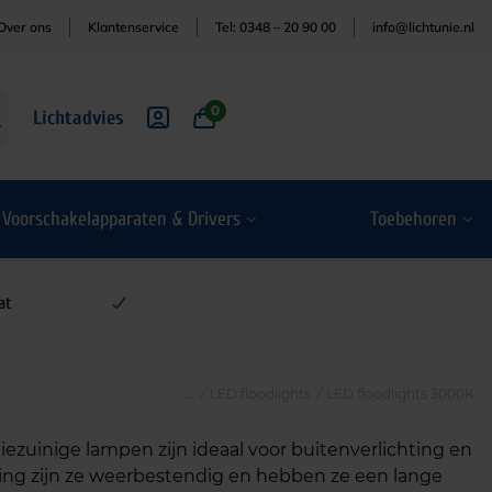
Over ons
Klantenservice
Tel: 0348 – 20 90 00
info@lichtunie.nl
0
Lichtadvies
Voorschakelapparaten & Drivers
Toebehoren
at
/
LED floodlights
/
LED floodlights 3000K
ezuinige lampen zijn ideaal voor buitenverlichting en
izing zijn ze weerbestendig en hebben ze een lange