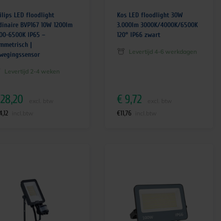
ilips LED floodlight
Kos LED floodlight 30W
dinaire BVP167 10W 1200lm
3.000lm 3000K/4000K/6500K
00-6500K IP65 –
120° IP66 zwart
mmetrisch |
Levertijd 4-6 werkdagen
wegingssensor
Levertijd 2-4 weken
28,20
€
9,72
excl. btw
excl. btw
4,12
€
11,76
incl.btw
incl.btw