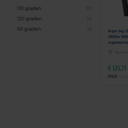
110 graden
(12)
120 graden
(4)
60 graden
(3)
Argos big L
2460lm 3000
asymmetris
Op voor
€
125,71
€
152,11
incl.