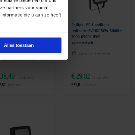
 media te bieden en om ons
ze partners voor social
nformatie die u aan ze heeft
ilips LED floodlight
Philips LED floodlight
dinaire BVP167 30W 3600lm
Ledinaire BVP167 50W 6000lm
00-6500K IP65 –
3000-6500K IP65 –
mmetrisch |
symmetrisch
Alles toestaan
wegingssensor
Levertijd 2-4 weken
Levertijd 2-4 weken
38,49
€
29,02
excl. btw
excl. btw
6,57
€
35,11
incl.btw
incl.btw