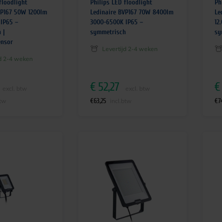
floodlight
Philips LED floodlight
Ph
VP167 50W 1200lm
Ledinaire BVP167 70W 8400lm
Le
IP65 –
3000-6500K IP65 –
12
 |
symmetrisch
sy
ensor
Levertijd 2-4 weken
jd 2-4 weken
€
52,27
€
excl. btw
excl. btw
€
63,25
€
7
btw
incl.btw