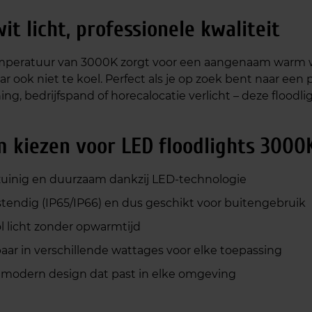
t licht, professionele kwaliteit
peratuur van 3000K zorgt voor een aangenaam warm wit l
r ook niet te koel. Perfect als je op zoek bent naar een p
ng, bedrijfspand of horecalocatie verlicht – deze floodli
 kiezen voor LED floodlights 3000
uinig en duurzaam dankzij LED-technologie
endig (IP65/IP66) en dus geschikt voor buitengebruik
ol licht zonder opwarmtijd
baar in verschillende wattages voor elke toepassing
 modern design dat past in elke omgeving