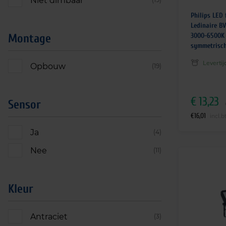
Niet dimbaar
Philips LED 
Ledinaire B
3000-6500K 
Montage
symmetrisc
Leverti
Opbouw
(19)
€
13,23
Sensor
€
16,01
incl.
Ja
(4)
Nee
(11)
Kleur
Antraciet
(3)