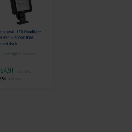
gos small LED floodlight
W 650lm 3000K IP66 –
mmetrisch
Levertijd 2-3 weken
64,91
excl. btw
8,54
incl.btw