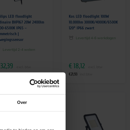
ilips LED floodlight
Kos LED floodlight 100W
dinaire BVP167 20W 2400lm
10.000lm 3000K/4000K/6500K
00-6500K IP65 –
120° IP66 zwart
mmetrisch |
Levertijd 4-6 werkdagen
wegingssensor
Levertijd 2-4 weken
32,39
€
18,12
excl. btw
excl. btw
9,19
€
21,93
incl.btw
incl.btw
Over