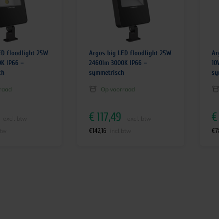
ED floodlight 25W
Argos big LED floodlight 25W
Ar
K IP66 –
2460lm 3000K IP66 –
10
ch
symmetrisch
sy
raad
Op voorraad
€
117,49
€
excl. btw
excl. btw
€
142,16
€
7
btw
incl.btw