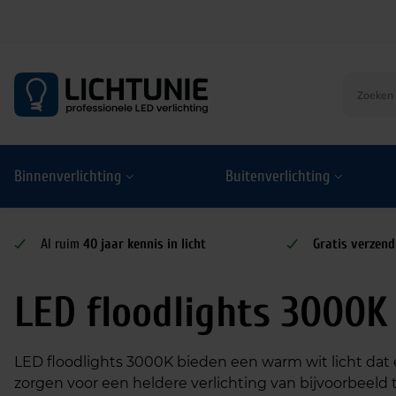
S
k
i
p
t
o
Binnenverlichting
Buitenverlichting
c
o
n
t
Al ruim
40 jaar kennis in licht
Gratis verzend
e
n
LED floodlights 3000K
t
LED floodlights 3000K bieden een warm wit licht dat e
zorgen voor een heldere verlichting van bijvoorbeeld