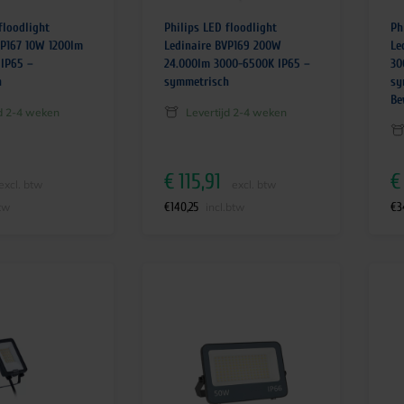
floodlight
Philips LED floodlight
Ph
VP167 10W 1200lm
Ledinaire BVP169 200W
Le
IP65 –
24.000lm 3000-6500K IP65 –
30
h
symmetrisch
sy
Be
jd 2-4 weken
Levertijd 2-4 weken
€
115,91
€
excl. btw
excl. btw
€
140,25
€
3
btw
incl.btw