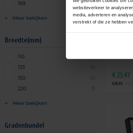
We gebruiken cookies om cont
169
(1)
websiteverkeer te analyseren
media, adverteren en analys
Meer bekijken
verstrekt of die ze hebben v
Philips LED 
Ledinaire B
3000-6500K 
Breedte(mm)
symmetrisc
Leverti
110
(1)
133
(2)
€
23,47
150
(2)
€
28,40
incl.
220
(1)
Meer bekijken
Gradenbundel