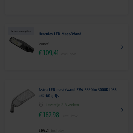
Meerdere opties
Hercules LED Mast/Wand
Vanaf
€
109,41
excl. btw
Astra LED mast/wand 37W 5350lm 3000K IP66
ø42-60 grijs
Levertijd 2-3 weken
€
162,98
excl. btw
€
197,21
incl.btw