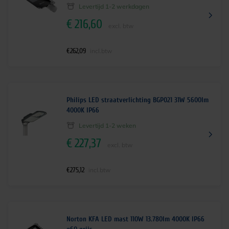
Levertijd 1-2 werkdagen
€
216,60
excl. btw
€
262,09
incl.btw
Philips LED straatverlichting BGP021 31W 5600lm
4000K IP66
Levertijd 1-2 weken
€
227,37
excl. btw
€
275,12
incl.btw
Norton KFA LED mast 110W 13.780lm 4000K IP66