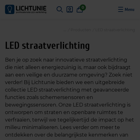
S
0
k
i
p
/
Producten
/
LED straatverlichting
t
o
LED straatverlichting
c
o
Ben je op zoek naar innovatieve straatverlichting
n
die niet alleen energiezuinig is, maar ook bijdraagt
t
aan een veilige en duurzame omgeving? Zoek niet
e
verder! Bij Lichtunie bieden we een uitgebreide
n
collectie LED straatverlichting met geavanceerde
t
functies zoals schemersensoren en
bewegingssensoren. Onze LED straatverlichting is
ontworpen om straten en openbare ruimtes te
verfraaien, terwijl we tegelijkertijd de impact op het
milieu minimaliseren. Lees verder om meer te
ontdekken over de belangrijkste kenmerken van