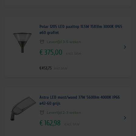
Polar 1205 LED paaltop 11.5W 1583lm 3000K IP65
ø60 grafiet
Levertijd 3-5 weken
€
375,00
excl. btw
€
453,75
incl.btw
Astra LED mast/wand 37W 5600lm 4000K IP66
ø42-60 grijs
Levertijd 2-3 weken
€
162,98
excl. btw