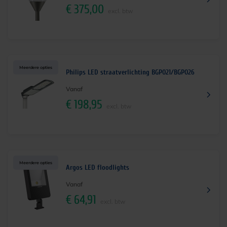
€
375,00
excl. btw
Meerdere opties
Philips LED straatverlichting BGP021/BGP026
Vanaf
€
198,95
excl. btw
Meerdere opties
Argos LED floodlights
Vanaf
€
64,91
excl. btw