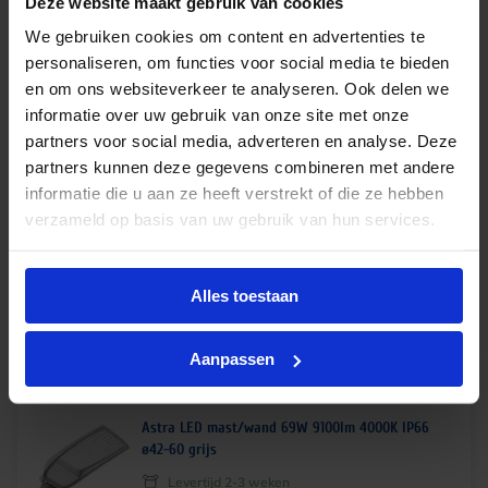
Deze website maakt gebruik van cookies
€
188,35
excl. btw
We gebruiken cookies om content en advertenties te
personaliseren, om functies voor social media te bieden
€
227,90
incl.btw
en om ons websiteverkeer te analyseren. Ook delen we
informatie over uw gebruik van onze site met onze
partners voor social media, adverteren en analyse. Deze
partners kunnen deze gegevens combineren met andere
Philips LED straatverlichting BGP021 20.5W
informatie die u aan ze heeft verstrekt of die ze hebben
3010lm 3000K IP66
verzameld op basis van uw gebruik van hun services.
Levertijd 1-2 weken
€
198,95
excl. btw
Alles toestaan
€
240,73
incl.btw
Aanpassen
Astra LED mast/wand 69W 9100lm 4000K IP66
ø42-60 grijs
Levertijd 2-3 weken