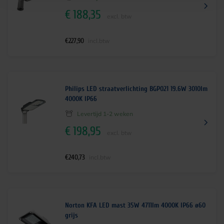
€
188,35
excl. btw
€
227,90
incl.btw
Philips LED straatverlichting BGP021 19.6W 3010lm
4000K IP66
Levertijd 1-2 weken
€
198,95
excl. btw
€
240,73
incl.btw
Norton KFA LED mast 35W 4711lm 4000K IP66 ø60
grijs