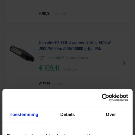
€
218,02
incl.btw
Hercules-PA LED straatverlichting 14/32W
2000/5000lm 2200/4000K grijs IP66
Levertijd 5-7 werkdagen
€
109,41
excl. btw
€
132,39
incl.btw
Astra LED mast/wand 69W 8650lm 3000K IP66
Toestemming
Details
Over
ø42-60 grijs
Levertijd 2-3 weken