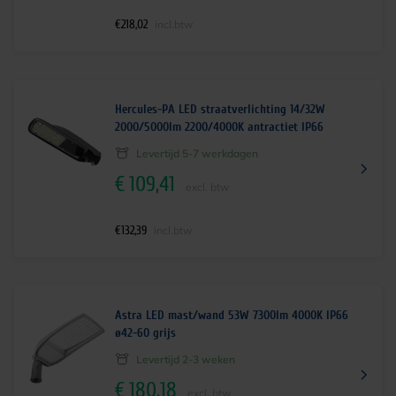
€
218,02
incl.btw
Hercules-PA LED straatverlichting 14/32W
2000/5000lm 2200/4000K antractiet IP66
Levertijd 5-7 werkdagen
€
109,41
excl. btw
€
132,39
incl.btw
Astra LED mast/wand 53W 7300lm 4000K IP66
ø42-60 grijs
Levertijd 2-3 weken
€
180,18
excl. btw