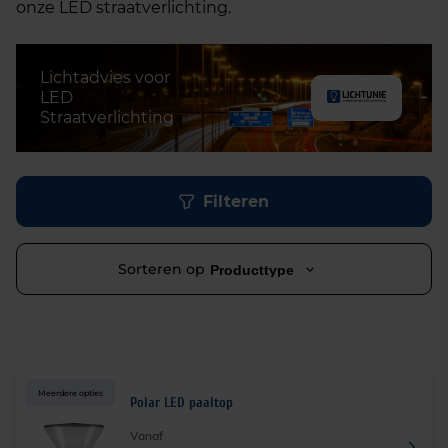
onze LED straatverlichting.
Lichtadvies voor
LED
Straatverlichting
Filteren
Sorteren op
Producttype
Meerdere opties
Polar LED paaltop
Vanaf