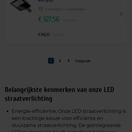
ø60 grijs
Levertijd 5-7 werkdagen
€
327,56
excl. btw
€
396,35
incl.btw
1
2
3
Belangrijkste kenmerken van onze LED
straatverlichting
Energie-efficiëntie: Onze LED straatverlichting is
een krachtige keuze voor efficiënte en
duurzame straatverlichting. De geïntegreerde