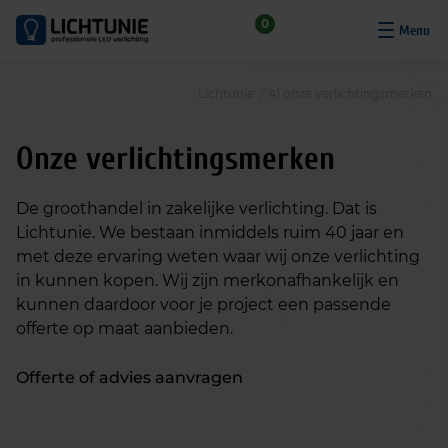
S
0
k
i
p
Lichtunie
/
Al onze verlichtingsmerken
t
o
Onze verlichtingsmerken
c
o
n
De groothandel in zakelijke verlichting. Dat is
t
Lichtunie. We bestaan inmiddels ruim 40 jaar en
e
met deze ervaring weten waar wij onze verlichting
n
in kunnen kopen. Wij zijn merkonafhankelijk en
t
kunnen daardoor voor je project een passende
offerte op maat aanbieden.
Offerte of advies aanvragen