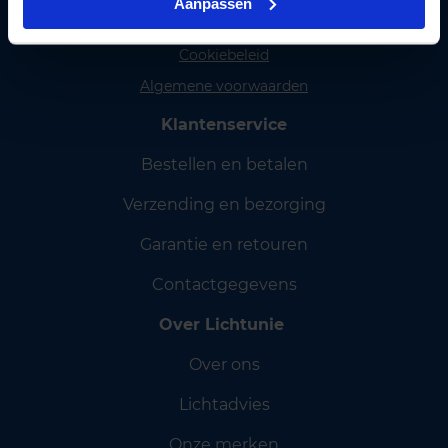
Aanpassen
Privacy policy
Cookiebeleid
Algemene voorwaarden
Klantenservice
Bestellen en betalen
Verzending en bezorging
Garantie en retouren
Contactgegevens
Over Lichtunie
Over ons
Lichtadvies
Onze merken