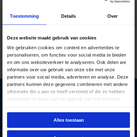
Toestemming
Details
Over
Al ruim
40 jaar kennis in licht
Deze website maakt gebruik van cookies
Gratis verzending
vanaf €125 excl btw
We gebruiken cookies om content en advertenties te
Deskundig lichtadvies
op maat
personaliseren, om functies voor social media te bieden
en om ons websiteverkeer te analyseren. Ook delen we
informatie over uw gebruik van onze site met onze
partners voor social media, adverteren en analyse. Deze
partners kunnen deze gegevens combineren met andere
informatie die u aan ze heeft verstrekt of die ze hebben
verzameld op basis van uw gebruik van hun services.
Lichtunie
levert betaalbare LED verlichting aan
Alles toestaan
zakelijke klanten. Wij helpen
bedrijven
overstappen
naar energie besparende verlichting.