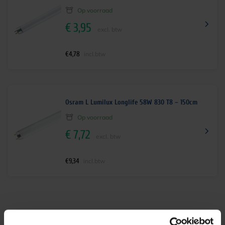
Op voorraad
€
3,95
excl. btw
€
4,78
incl.btw
Osram L Lumilux Longlife 58W 830 T8 – 150cm
Op voorraad
€
7,72
excl. btw
€
9,34
incl.btw