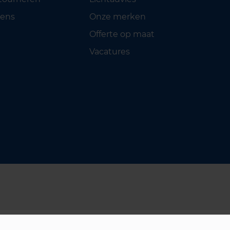
ens
Onze merken
Offerte op maat
Vacatures