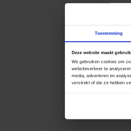
Osram Parat
dimbaar
Vanaf
€
4,15
Toestemming
ex
Deze website maakt gebruik
We gebruiken cookies om cont
websiteverkeer te analyseren
media, adverteren en analys
verstrekt of die ze hebben v