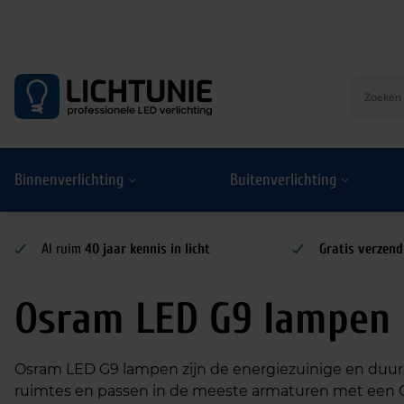
S
k
i
p
t
o
Binnenverlichting
Buitenverlichting
c
o
n
t
Al ruim
40 jaar kennis in licht
Gratis verzend
e
n
Osram LED G9 lampen
t
Osram LED G9 lampen zijn de energiezuinige en duurz
ruimtes en passen in de meeste armaturen met een G9