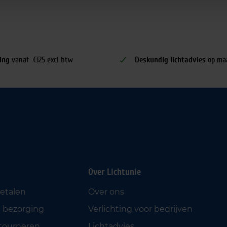
ing
vanaf €125 excl btw
Deskundig lichtadvies
op ma
Over Lichtunie
betalen
Over ons
 bezorging
Verlichting voor bedrijven
etourneren
Lichtadvies