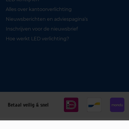
Alles over kantoorverlichting
Nieuwsberichten en adviespagina’s
Inschrijven voor de nieuwsbrief
Hoe werkt LED verlichting?
Betaal veilig & snel
Privacy policy
Cookiebeleid
Algemene voorwaarden