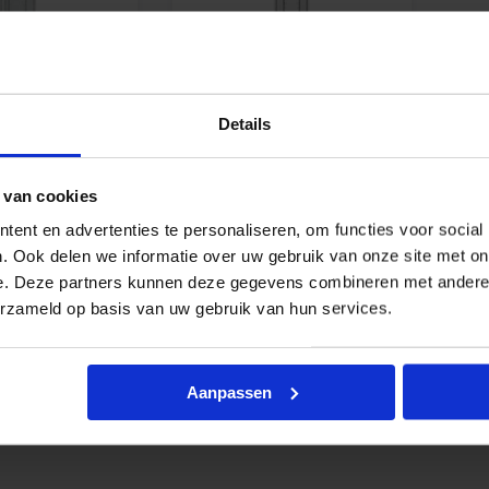
hom G9 | niet
Osram Parathom G9 |
dimbaar
Vanaf
€
9,17
Details
cl. btw
excl. btw
 van cookies
ent en advertenties te personaliseren, om functies voor social
. Ook delen we informatie over uw gebruik van onze site met on
e. Deze partners kunnen deze gegevens combineren met andere i
erzameld op basis van uw gebruik van hun services.
Aanpassen