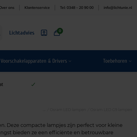
Over ons
Klantenservice
Tel: 0348 – 20 90 00
info@lichtunie.nl
0
Lichtadvies
Voorschakelapparaten & Drivers
Toebehoren
at
/
Osram LED lampen
/
Osram LED G9 lampen
. Deze compacte lampjes zijn perfect voor kleine
ngst bieden ze een efficiënte en betrouwbare