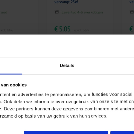
vervangt 25W
ve
raad
Levertijd 4-6 werkdagen
€
5,05
€
excl. btw
excl. btw
€
6,11
€
6,
tw
incl.btw
Details
 van cookies
ent en advertenties te personaliseren, om functies voor social
. Ook delen we informatie over uw gebruik van onze site met on
e. Deze partners kunnen deze gegevens combineren met andere i
erzameld op basis van uw gebruik van hun services.
ePro LED capsule
Philips CorePro LED capsule
Ph
| niet dimbaar –
3.7W 830 G9 | niet dimbaar –
2W
0W
vervangt 40W