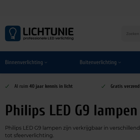
S
k
i
p
t
o
Binnenverlichting
Buitenverlichting
c
o
n
t
Al ruim
40 jaar kennis in licht
Gratis verzend
e
n
Philips LED G9 lampen
t
Philips LED G9 lampen zijn verkrijgbaar in verschillen
tot sfeerverlichting.