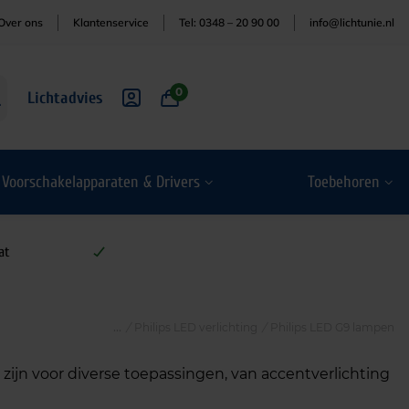
Over ons
Klantenservice
Tel: 0348 – 20 90 00
info@lichtunie.nl
0
Lichtadvies
Voorschakelapparaten & Drivers
Toebehoren
at
/
Philips LED verlichting
/
Philips LED G9 lampen
 zijn voor diverse toepassingen, van accentverlichting