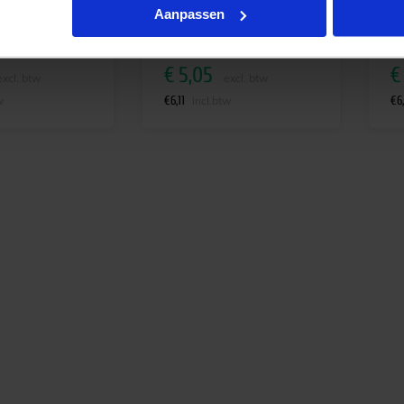
Aanpassen
jd 4-6 werkdagen
Op voorraad
€
5,05
€
excl. btw
excl. btw
€
6,11
€
6
w
incl.btw