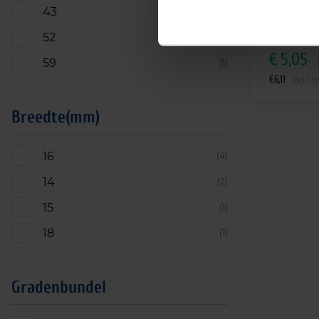
43
(2)
Leverti
52
(5)
€
5,05
59
(1)
€
6,11
incl.bt
Breedte(mm)
16
(4)
14
(2)
15
(1)
18
(1)
Gradenbundel