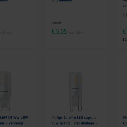
mbaar
G9 | dimbaar
MV
ve
Vanaf
€
5,05
€
xcl. btw
excl. btw
€
6,
 2.6W G9 WW 230V
Philips CorePro LED capsule
Ph
aar – vervangt
1.9W 827 G9 | niet dimbaar –
1.