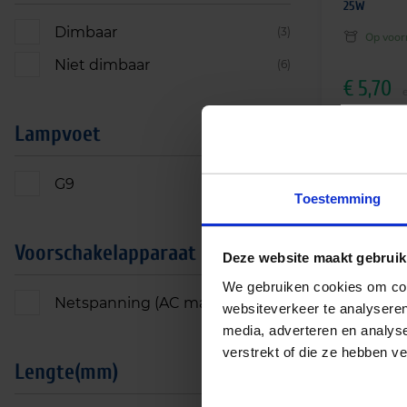
25W
Dimbaar
(3)
Op voor
Niet dimbaar
(6)
€
5,70
€
6,90
incl.b
Lampvoet
G9
(9)
Toestemming
Voorschakelapparaat
Deze website maakt gebruik
We gebruiken cookies om cont
Netspanning (AC mains)
(6)
websiteverkeer te analyseren
media, adverteren en analys
verstrekt of die ze hebben v
Philips Cor
Lengte(mm)
3.7W 827 G9 
vervangt 4