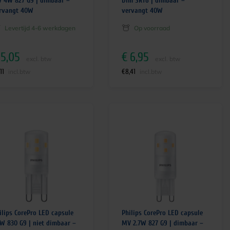
 4W 827 G9 | dimbaar –
Dim SRT6 | dimbaar –
rvangt 40W
vervangt 40W
Levertijd 4-6 werkdagen
Op voorraad
5,05
€
6,95
excl. btw
excl. btw
11
€
8,41
incl.btw
incl.btw
ilips CorePro LED capsule
Philips CorePro LED capsule
9W 830 G9 | niet dimbaar –
MV 2.7W 827 G9 | dimbaar –