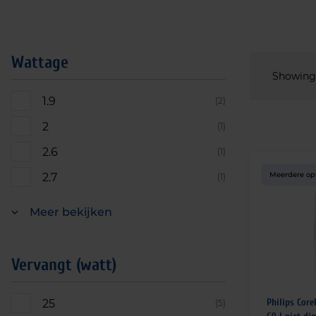
Wattage
Showing a
1.9
(2)
2
(1)
2.6
(1)
Meerdere op
2.7
(1)
Meer bekijken
Vervangt (watt)
Philips Cor
25
(5)