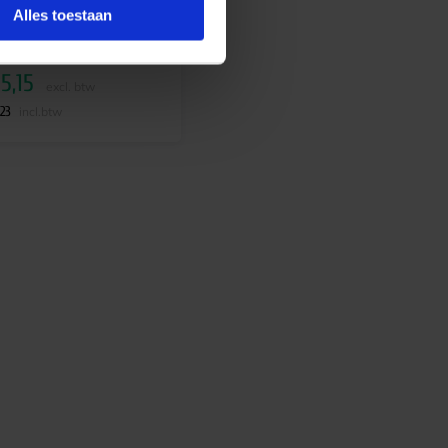
Levertijd 4-6 werkdagen
Alles toestaan
5,15
excl. btw
,23
incl.btw