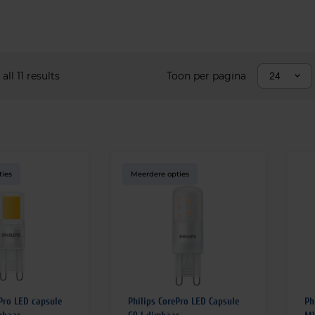
ll 11 results
Toon per pagina
24
ties
Meerdere opties
ePro LED capsule
Philips CorePro LED Capsule
Ph