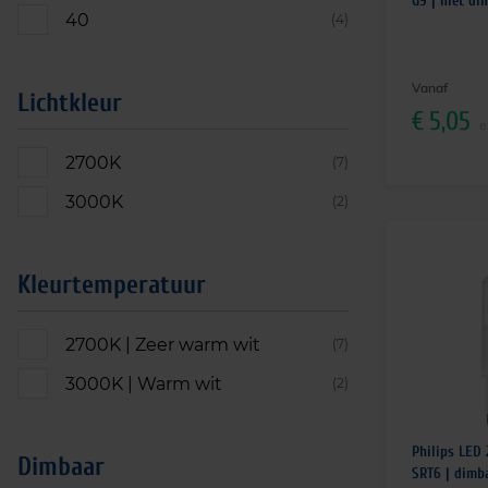
G9 | niet di
40
(4)
Vanaf
Lichtkleur
€
5,05
e
2700K
(7)
3000K
(2)
Kleurtemperatuur
2700K | Zeer warm wit
(7)
3000K | Warm wit
(2)
Philips LED
Dimbaar
SRT6 | dimb