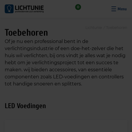
S
0
k
i
p
Lichtunie
/
Toebehoren
Toebehoren
t
o
Of je nu een professional bent in de
c
verlichtingsindustrie of een doe-het-zelver die het
o
huis wil verlichten, bij ons vindt je alles wat je nodig
n
hebt om je verlichtingsproject tot een succes te
t
maken. wij bieden accessoires, van essentiële
e
componenten zoals LED-voedingen en controllers
n
tot handige snoeren en splitters.
t
LED Voedingen