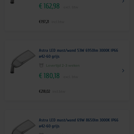
e
i
€
162,98
l
j
excl. btw
i
s
j
i
€
197,21
incl.btw
k
s
e
:
p
€
r
1
Astra LED mast/wand 53W 6950lm 3000K IP66
ø42-60 grijs
i
0
j
9
Levertijd 2-3 weken
s
,
€
180,18
excl. btw
w
5
a
0
€
218,02
incl.btw
s
.
:
€
1
Astra LED mast/wand 69W 8650lm 3000K IP66
4
ø42-60 grijs
7