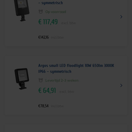
– symmetrisch
Op voorraad
€
117,49
excl. btw
€
142,16
incl.btw
Argos small LED floodlight 10W 650lm 3000K
IP66 – symmetrisch
Levertijd 2-3 weken
€
64,91
excl. btw
€
78,54
incl.btw