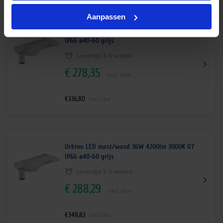
Aanpassen
Urbino LED mast/wand 27W 3200lm 3000K O7
IP66 ø40-60 grijs
Levertijd 3-5 weken
€
278,35
excl. btw
€
336,80
incl.btw
Urbino LED mast/wand 36W 4200lm 3000K O7
IP66 ø40-60 grijs
Levertijd 3-5 weken
€
288,29
excl. btw
€
348,83
incl.btw