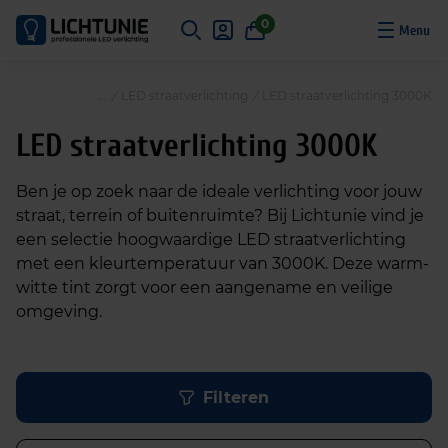
S
0
k
i
p
/
LED straatverlichting
/
LED straatverlichting 3000K
t
o
LED straatverlichting 3000K
c
o
Ben je op zoek naar de ideale verlichting voor jouw
n
straat, terrein of buitenruimte? Bij Lichtunie vind je
t
een selectie hoogwaardige LED straatverlichting
e
met een kleurtemperatuur van 3000K. Deze warm-
n
witte tint zorgt voor een aangename en veilige
t
omgeving.
Filteren