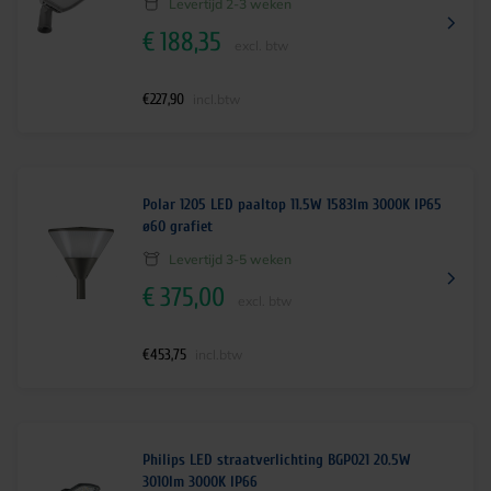
Levertijd 2-3 weken
,
8
€
188,35
excl. btw
3
.
€
227,90
incl.btw
Polar 1205 LED paaltop 11.5W 1583lm 3000K IP65
ø60 grafiet
Levertijd 3-5 weken
€
375,00
excl. btw
€
453,75
incl.btw
Philips LED straatverlichting BGP021 20.5W
3010lm 3000K IP66