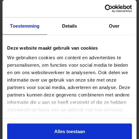
Chersoni LED paaltop 50W 5000lm 3000K IP65
antraciet
Toestemming
Details
Over
Levertijd 1-2 weken
€
485,00
excl. btw
Deze website maakt gebruik van cookies
€
586,85
incl.btw
We gebruiken cookies om content en advertenties te
personaliseren, om functies voor social media te bieden
en om ons websiteverkeer te analyseren. Ook delen we
informatie over uw gebruik van onze site met onze
Urbino LED mast/wand 102W 12.850lm 3000K O7
partners voor social media, adverteren en analyse. Deze
IP66 ø40-60 grijs
partners kunnen deze gegevens combineren met andere
Levertijd 3-5 weken
informatie die u aan ze heeft verstrekt of die ze hebben
verzameld op basis van uw gebruik van hun services.
€
360,94
excl. btw
€
436,74
incl.btw
Alles toestaan