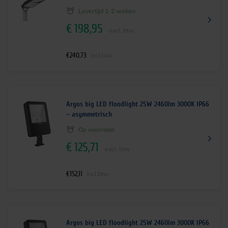
Levertijd 1-2 weken
€
198,95
excl. btw
€
240,73
incl.btw
Argos big LED floodlight 25W 2460lm 3000K IP66
– asymmetrisch
Op voorraad
€
125,71
excl. btw
€
152,11
incl.btw
Argos big LED floodlight 25W 2460lm 3000K IP66