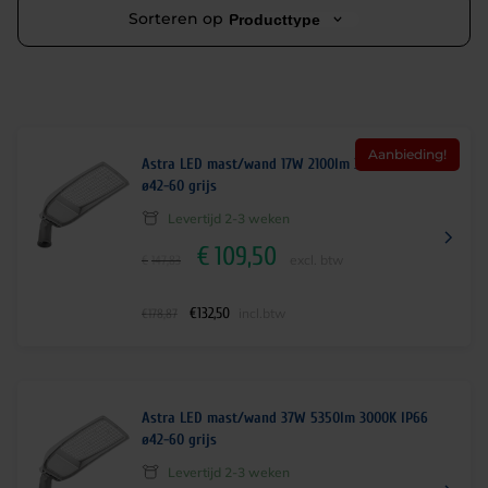
Sorteren op
Producttype
Aanbieding!
Astra LED mast/wand 17W 2100lm 3000K IP66
ø42-60 grijs
Levertijd 2-3 weken
€
109,50
O
H
excl. btw
€
147,83
o
u
r
i
€
132,50
incl.btw
€
178,87
s
d
p
i
r
g
o
e
Astra LED mast/wand 37W 5350lm 3000K IP66
n
p
ø42-60 grijs
k
r
Levertijd 2-3 weken