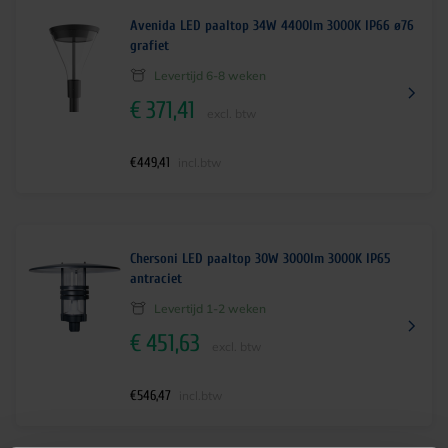
Avenida LED paaltop 34W 4400lm 3000K IP66 ø76
grafiet
Levertijd 6-8 weken
€
371,41
excl. btw
€
449,41
incl.btw
Chersoni LED paaltop 30W 3000lm 3000K IP65
antraciet
Levertijd 1-2 weken
€
451,63
excl. btw
€
546,47
incl.btw