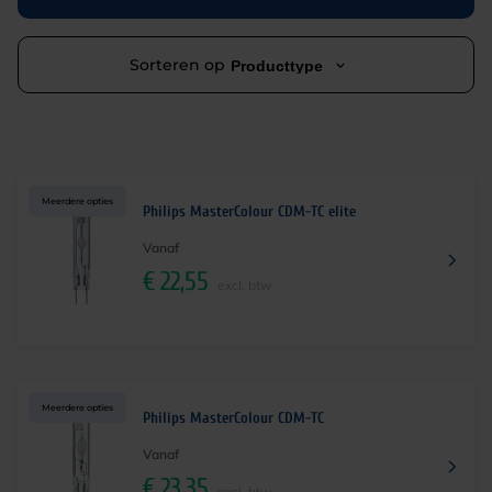
Sorteren op
Producttype
Meerdere opties
Philips MasterColour CDM-TC elite
Vanaf
€
22,55
excl. btw
Meerdere opties
Philips MasterColour CDM-TC
Vanaf
€
23,35
excl. btw