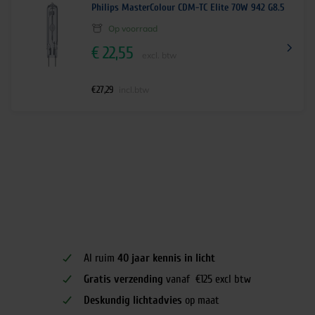
Philips MasterColour CDM-TC Elite 70W 942 G8.5
Op voorraad
€
22,55
excl. btw
€
27,29
incl.btw
Al ruim
40 jaar kennis in licht
Gratis verzending
vanaf €125 excl btw
Deskundig lichtadvies
op maat