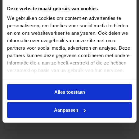
Deze website maakt gebruik van cookies
Philips MasterColour CDM-TC Elite 35W 942 G8.5
We gebruiken cookies om content en advertenties te
personaliseren, om functies voor social media te bieden
Op voorraad
en om ons websiteverkeer te analyseren. Ook delen we
€
22,55
excl. btw
informatie over uw gebruik van onze site met onze
partners voor social media, adverteren en analyse. Deze
€
27,29
incl.btw
partners kunnen deze gegevens combineren met andere
informatie die u aan ze heeft verstrekt of die ze hebben
verzameld op basis van uw gebruik van hun services.
Philips MasterColour CDM-TC Elite 50W 930 G8.5
Alles toestaan
Op voorraad
€
22,55
excl. btw
Aanpassen
€
27,29
incl.btw