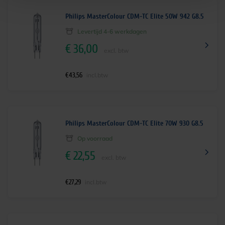
Philips MasterColour CDM-TC Elite 50W 942 G8.5
Levertijd 4-6 werkdagen
€
36,00
excl. btw
€
43,56
incl.btw
Philips MasterColour CDM-TC Elite 70W 930 G8.5
Op voorraad
€
22,55
excl. btw
€
27,29
incl.btw