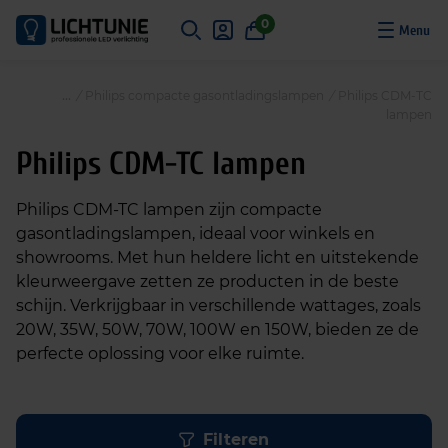
S
0
k
i
p
/
Philips compacte gasontladingslampen
/
Philips CDM-TC
t
lampen
o
c
Philips CDM-TC lampen
o
n
Philips CDM-TC lampen zijn compacte
t
gasontladingslampen, ideaal voor winkels en
e
showrooms. Met hun heldere licht en uitstekende
n
kleurweergave zetten ze producten in de beste
t
schijn. Verkrijgbaar in verschillende wattages, zoals
20W, 35W, 50W, 70W, 100W en 150W, bieden ze de
perfecte oplossing voor elke ruimte.
Filteren