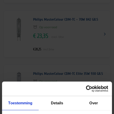
Philips MasterColour CDM-TC – 70W 842 G8.5
Op voorraad
€
23,35
excl. btw
€
28,25
incl.btw
Philips MasterColour CDM-TC Elite 35W 930 G8.5
Op voorraad
€
22,55
excl. btw
Toestemming
Details
Over
€
27,29
incl.btw