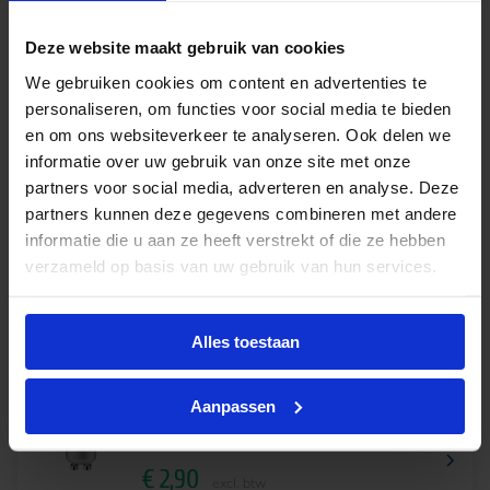
€
3,51
incl.btw
Deze website maakt gebruik van cookies
We gebruiken cookies om content en advertenties te
personaliseren, om functies voor social media te bieden
Philips LED spot sceneswitch 1.5W-3.5W-4.8W
en om ons websiteverkeer te analyseren. Ook delen we
822-827 GU10 36D – vervangt 50W
informatie over uw gebruik van onze site met onze
partners voor social media, adverteren en analyse. Deze
Levertijd 4-6 werkdagen
partners kunnen deze gegevens combineren met andere
€
5,85
excl. btw
informatie die u aan ze heeft verstrekt of die ze hebben
verzameld op basis van uw gebruik van hun services.
€
7,08
incl.btw
Alles toestaan
Philips Master LED spot VLE 3.7W 940 GU10 36D |
Aanpassen
dimbaar – vervangt 50W
Op voorraad
€
2,90
excl. btw