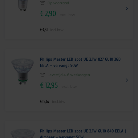
Op voorraad
€
2,90
excl. btw
€
3,51
incl.btw
Philips Master LED spot UE 2.1W 827 GU10 36D
EELA – vervangt 50W
Levertijd 4-6 werkdagen
€
12,95
excl. btw
€
15,67
incl.btw
Philips Master LED spot UE 2.1W GU10 840 EELA |
dimbaar – vervangt 50W