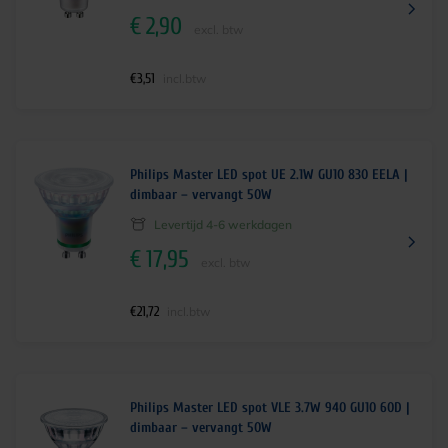
€
2,90
excl. btw
€
3,51
incl.btw
Philips Master LED spot UE 2.1W GU10 830 EELA |
dimbaar – vervangt 50W
Levertijd 4-6 werkdagen
€
17,95
excl. btw
€
21,72
incl.btw
Philips Master LED spot VLE 3.7W 940 GU10 60D |
dimbaar – vervangt 50W