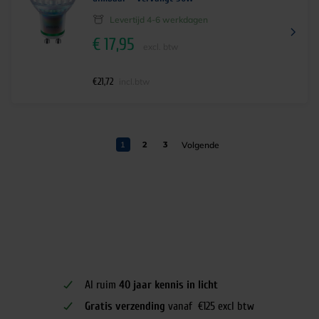
Levertijd 4-6 werkdagen
€
17,95
excl. btw
€
21,72
incl.btw
1
2
3
Al ruim
40 jaar kennis in licht
Gratis verzending
vanaf €125 excl btw