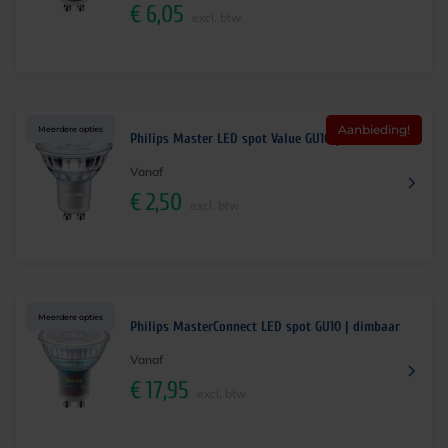
€
6,05
excl. btw
Aanbieding!
Meerdere opties
Philips Master LED spot Value GU10 | dimbaar
Vanaf
€
2,50
excl. btw
Meerdere opties
Philips MasterConnect LED spot GU10 | dimbaar
Vanaf
€
17,95
excl. btw