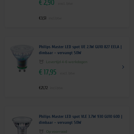
€
2,90
excl. btw
€
3,51
incl.btw
Philips Master LED spot UE 2.1W GU10 827 EELA |
dimbaar – vervangt 50W
Levertijd 4-6 werkdagen
€
17,95
excl. btw
€
21,72
incl.btw
Philips Master LED spot VLE 3.7W 930 GU10 60D |
dimbaar – vervangt 50W
Op voorraad