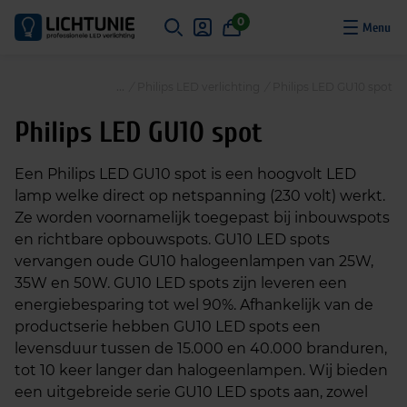
S
0
k
i
p
/
Philips LED verlichting
/
Philips LED GU10 spot
t
o
Philips LED GU10 spot
c
o
Een Philips LED GU10 spot is een hoogvolt LED
n
lamp welke direct op netspanning (230 volt) werkt.
t
Ze worden voornamelijk toegepast bij inbouwspots
e
en richtbare opbouwspots. GU10 LED spots
n
vervangen oude GU10 halogeenlampen van 25W,
t
35W en 50W. GU10 LED spots zijn leveren een
energiebesparing tot wel 90%. Afhankelijk van de
productserie hebben GU10 LED spots een
levensduur tussen de 15.000 en 40.000 branduren,
tot 10 keer langer dan halogeenlampen. Wij bieden
een uitgebreide serie GU10 LED spots aan, zowel