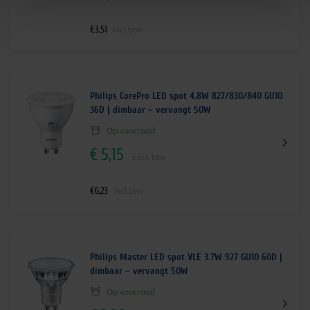
€
3,51
incl.btw
Philips CorePro LED spot 4.8W 827/830/840 GU10
36D | dimbaar – vervangt 50W
Op voorraad
€
5,15
excl. btw
€
6,23
incl.btw
Philips Master LED spot VLE 3.7W 927 GU10 60D |
dimbaar – vervangt 50W
Op voorraad