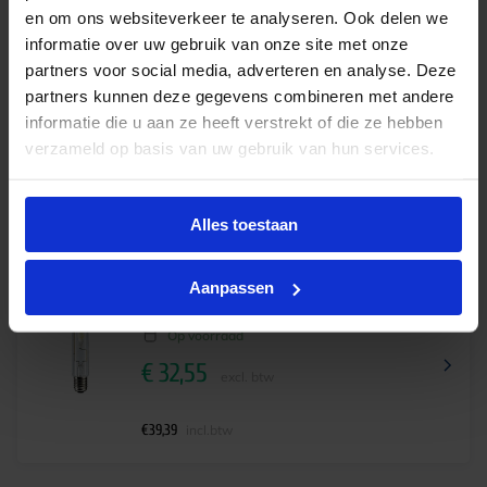
en om ons websiteverkeer te analyseren. Ook delen we
informatie over uw gebruik van onze site met onze
partners voor social media, adverteren en analyse. Deze
Philips Master HPI-T Plus 250W 645 E40
partners kunnen deze gegevens combineren met andere
Op voorraad
informatie die u aan ze heeft verstrekt of die ze hebben
€
36,15
excl. btw
verzameld op basis van uw gebruik van hun services.
€
43,74
incl.btw
Alles toestaan
Aanpassen
Philips Master HPI-T Plus 400W 645 E40
Op voorraad
€
32,55
excl. btw
€
39,39
incl.btw