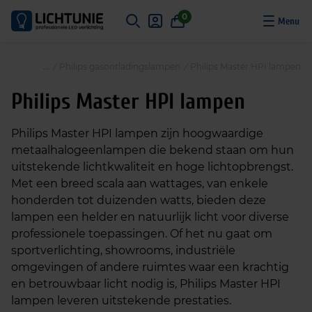
S
0
k
i
p
/
Philips gasontladingslampen
/
Philips Master HPI lampen
t
o
Philips Master HPI lampen
c
o
Philips Master HPI lampen zijn hoogwaardige
n
metaalhalogeenlampen die bekend staan om hun
t
uitstekende lichtkwaliteit en hoge lichtopbrengst.
e
Met een breed scala aan wattages, van enkele
n
honderden tot duizenden watts, bieden deze
t
lampen een helder en natuurlijk licht voor diverse
professionele toepassingen. Of het nu gaat om
sportverlichting, showrooms, industriële
omgevingen of andere ruimtes waar een krachtig
en betrouwbaar licht nodig is, Philips Master HPI
lampen leveren uitstekende prestaties.