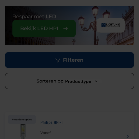
Bespaar met
LED
Bekijk LED HPI
Filteren
Sorteren op
Producttype
Meerdere opties
Philips HPI-T
Vanaf