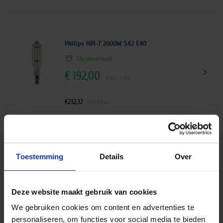
Philips HPI-T 2000W 542 E40
Op voorraad
€
192,00
excl. btw
€
232,32
incl.btw
Philips HPI-T 2000W 646 E40
Toestemming
Details
Over
Op voorraad
€
181,00
excl. btw
Deze website maakt gebruik van cookies
We gebruiken cookies om content en advertenties te
€
219,01
incl.btw
personaliseren, om functies voor social media te bieden