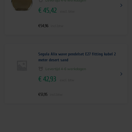
Levertijd 4-6 werkdagen
€
45,42
excl. btw
€
54,96
incl.btw
Segula Alix wave pendelset E27 fitting kabel 2
meter desert sand
Levertijd 4-6 werkdagen
€
42,93
excl. btw
€
51,95
incl.btw