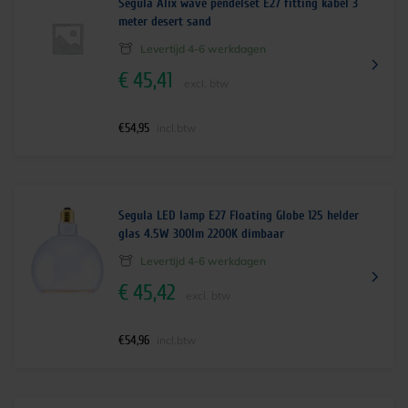
Segula Alix wave pendelset E27 fitting kabel 3
meter desert sand
Levertijd 4-6 werkdagen
€
45,41
excl. btw
€
54,95
incl.btw
Segula LED lamp E27 Floating Globe 125 helder
glas 4.5W 300lm 2200K dimbaar
Levertijd 4-6 werkdagen
€
45,42
excl. btw
€
54,96
incl.btw