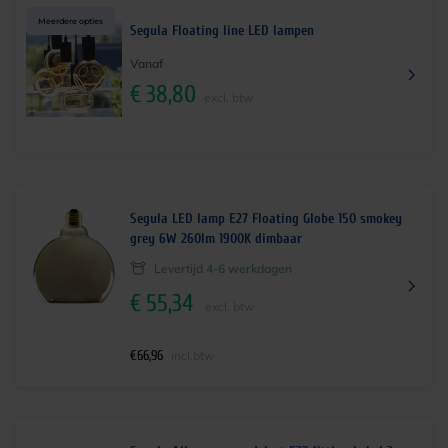
Meerdere opties
Segula Floating line LED lampen
Vanaf
€
38,80
excl. btw
Segula LED lamp E27 Floating Globe 150 smokey
grey 6W 260lm 1900K dimbaar
Levertijd 4-6 werkdagen
€
55,34
excl. btw
€
66,96
incl.btw