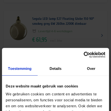
Segula LED lamp E27 Floating Globe 150 90°
smokey grey 6W 260lm 2200K dimbaar
Levertijd 4-6 werkdagen
€
61,95
excl. btw
€
74,96
incl.btw
Toestemming
Details
Over
Segula LED lamp E27 Floating Globe 150 goud
glas 4W 240lm 2200K dimbaar
Deze website maakt gebruik van cookies
Levertijd 4-6 werkdagen
We gebruiken cookies om content en advertenties te
€
55,34
excl. btw
personaliseren, om functies voor social media te bieden
en om ons websiteverkeer te analyseren. Ook delen we
€
66,96
incl.btw