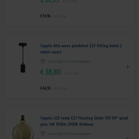
excl. btw
€
74,96
incl.btw
Segula Alix wave pendelset E27 fitting kabel 2
meter zwart
Levertijd 4-6 werkdagen
€
38,80
excl. btw
€
46,95
incl.btw
Segula LED lamp E27 Floating Globe 150 90° goud
glas 5W 350lm 2200K dimbaar
Levertijd 4-6 werkdagen