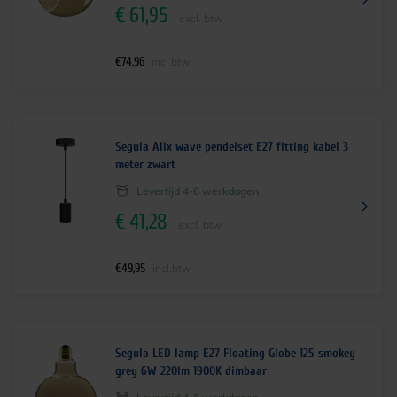
€
61,95
excl. btw
€
74,96
incl.btw
Segula Alix wave pendelset E27 fitting kabel 3
meter zwart
Levertijd 4-6 werkdagen
€
41,28
excl. btw
€
49,95
incl.btw
Segula LED lamp E27 Floating Globe 125 smokey
grey 6W 220lm 1900K dimbaar