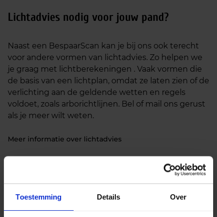
Lichtadvies nodig voor jouw pand?
Naast een BespaarScan kan je bij ons ook terecht
voor andere vormen van lichtadvies. Zo helpen we
je graag met lichtberekeningen . Vaak vormen die
de basis van een lichtplan, omdat ze laten zien of de
verlichting aan de geldende wetten en regels
voldoet, zoals arborichtlijnen. Bel of mail ons gerust
als je meer wilt weten.
Meer informatie over lichtadvies
Toestemming
Details
Over