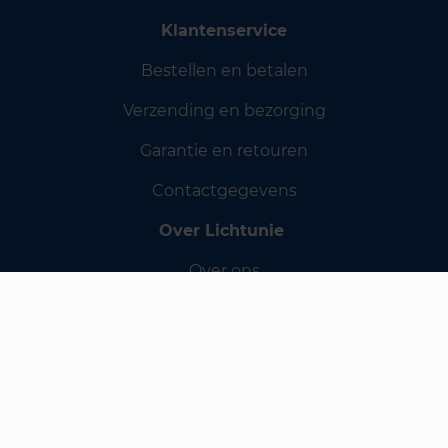
Klantenservice
Bestellen en betalen
Verzending en bezorging
Garantie en retouren
Contactgegevens
Over Lichtunie
Over ons
Lichtadvies
Onze merken
Offerte op maat
Informatie