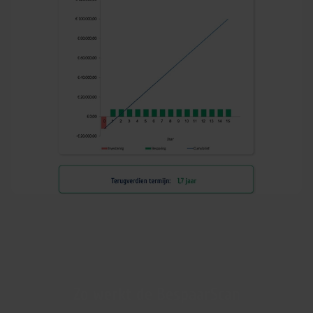
Zo werkt de BespaarScan