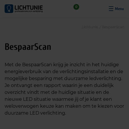
S
0
k
i
p
Lichtunie
/
BespaarScan
t
o
BespaarScan
c
o
n
Met de BespaarScan krijg je inzicht in het huidige
t
energieverbruik van de verlichtingsinstallatie en de
e
mogelijke besparing met duurzame ledverlichting.
n
Je ontvangt een rapport waarin je een duidelijk
t
overzicht vindt met de huidige situatie en de
nieuwe LED situatie waarmee jij of je klant een
weloverwogen keuze kan maken om te kiezen voor
duurzame LED verlichting.