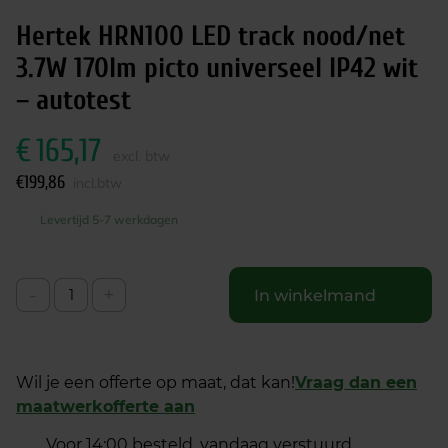
Hertek HRN100 LED track nood/net
3.7W 170lm picto universeel IP42 wit
– autotest
€
165,17
excl. btw
€
199,86
incl.btw
Levertijd 5-7 werkdagen
-
+
In winkelmand
Wil je een offerte op maat, dat kan!
Vraag dan een
maatwerkofferte aan
Voor 14:00 besteld, vandaag verstuurd