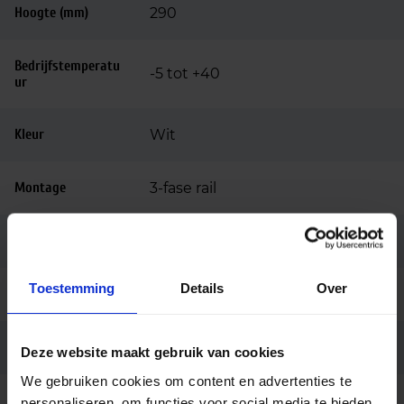
Hoogte (mm)
290
Bedrijfstemperatu
-5 tot +40
ur
Kleur
Wit
Montage
3-fase rail
Merk
Hertek
Toestemming
Details
Over
Garantie
10 jaar
Code
LU085413
Deze website maakt gebruik van cookies
We gebruiken cookies om content en advertenties te
HRN100 dec AT universeel picto
personaliseren, om functies voor social media te bieden