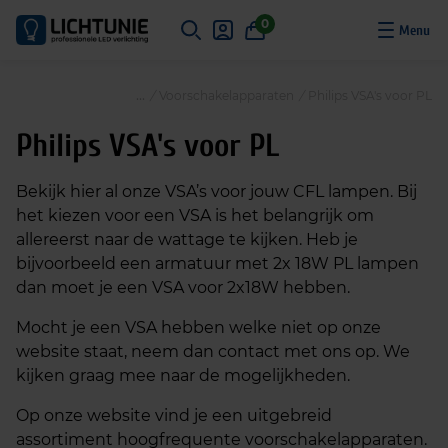
S
0
k
i
p
/
Voorschakelapparaten
/
Philips VSA's voor PL
t
o
Philips VSA's voor PL
c
o
Bekijk hier al onze VSA’s voor jouw CFL lampen.
Bij
n
het kiezen voor een VSA is het belangrijk om
t
allereerst naar de wattage te kijken. Heb je
e
bijvoorbeeld een armatuur met 2x 18W PL lampen
n
dan moet je een VSA voor 2x18W hebben.
t
Mocht je een VSA hebben welke niet op onze
website staat, neem dan contact met ons op. We
kijken graag mee naar de mogelijkheden.
Op onze website vind je een uitgebreid
assortiment hoogfrequente voorschakelapparaten.