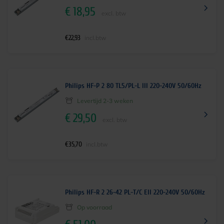
€
18,95
excl. btw
€
22,93
incl.btw
Philips HF-P 2 80 TL5/PL-L III 220-240V 50/60Hz
Levertijd 2-3 weken
€
29,50
excl. btw
€
35,70
incl.btw
Philips HF-R 2 26-42 PL-T/C EII 220-240V 50/60Hz
Op voorraad