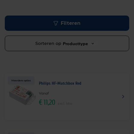
Filteren
Sorteren op
Producttype
Meerdere opties
Philips HF-Matchbox Red
Vanaf
€
11,20
excl. btw