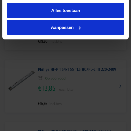
Philips HF-P 1 22-42 PL-T/C/L/TL5C EII 220-240V
Alles toestaan
Op voorraad
€
15,95
Aanpassen
excl. btw
€
19,30
incl.btw
Philips HF-P 1 54/1 55 TL5 HO/PL-L III 220-240V
Op voorraad
€
13,85
excl. btw
€
16,76
incl.btw