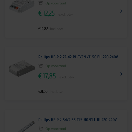
Op voorraad
€
12,25
excl. btw
€
14,82
incl.btw
Philips HF-P 2 22-42 PL-T/C/L/TL5C EII 220-240V
Op voorraad
€
17,85
excl. btw
€
21,60
incl.btw
Philips HF-P 2 54/2 55 TL5 HO/PLL III 220-240V
Op voorraad