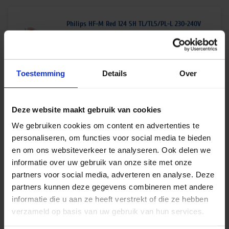
Philips HF-M Red 124 SH TL/TL5/PL-L 230-240V
Op voorraad
€
12,85
excl. btw
Toestemming
Details
Over
€
15,55
incl.btw
Deze website maakt gebruik van cookies
We gebruiken cookies om content en advertenties te
Philips HF-P 1 13-17 PL-T/C/R EII 220-240V
personaliseren, om functies voor social media te bieden
Op voorraad
en om ons websiteverkeer te analyseren. Ook delen we
informatie over uw gebruik van onze site met onze
€
14,00
excl. btw
partners voor social media, adverteren en analyse. Deze
partners kunnen deze gegevens combineren met andere
€
16,94
incl.btw
informatie die u aan ze heeft verstrekt of die ze hebben
verzameld op basis van uw gebruik van hun services.