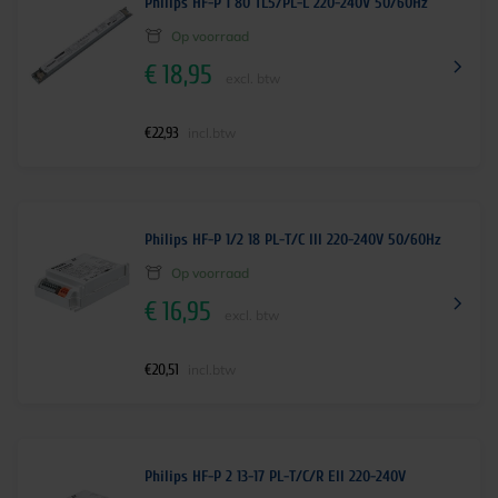
Philips HF-P 1 80 TL5/PL-L 220-240V 50/60Hz
Op voorraad
€
18,95
excl. btw
€
22,93
incl.btw
Philips HF-P 1/2 18 PL-T/C III 220-240V 50/60Hz
Op voorraad
€
16,95
excl. btw
€
20,51
incl.btw
Philips HF-P 2 13-17 PL-T/C/R EII 220-240V