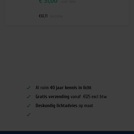
€
51,00
excl. btw
€
61,71
incl.btw
Al ruim
40 jaar kennis in licht
Gratis verzending
vanaf €125 excl btw
Deskundig lichtadvies
op maat