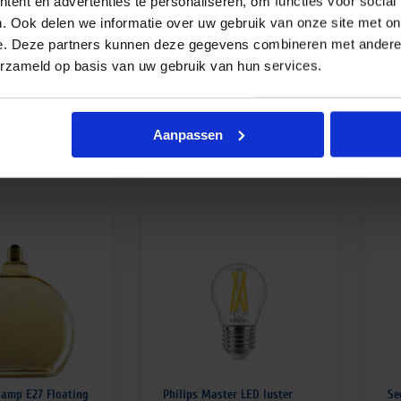
ent en advertenties te personaliseren, om functies voor social
lamp E27 Floating
Philips Master LED luster
Se
. Ook delen we informatie over uw gebruik van onze site met on
oud glas 4W
2.5W 927 E27 P45 helder glas
Gl
K dimbaar
| dimbaar – vervangt 25W
6W
e. Deze partners kunnen deze gegevens combineren met andere i
erzameld op basis van uw gebruik van hun services.
jd 4-6 werkdagen
Op voorraad
€
4,09
€
excl. btw
excl. btw
Aanpassen
€
4,95
€
7
btw
incl.btw
lamp E27 Floating
Philips Master LED luster
Se