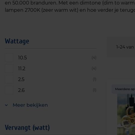
en 50.000 branduren. Met een dimtone (dim to warm) LE
lampen 2700K (zeer warm wit) en hoe verder je terugd
Wattage
1–24 van
10.5
(4)
11.2
(4)
2.5
(1)
Meerdere op
2.6
(1)
Meer bekijken
Vervangt (watt)