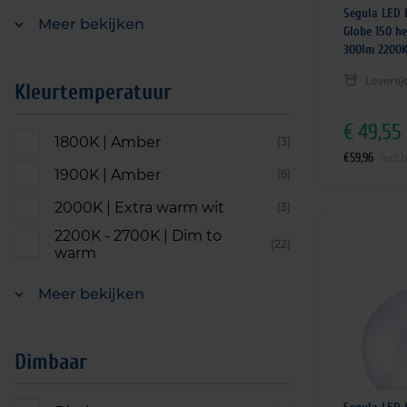
Segula LED 
Meer bekijken
Globe 150 h
300lm 2200
Leverti
Kleurtemperatuur
€
49,55
1800K | Amber
(3)
€
59,96
incl.
1900K | Amber
(6)
2000K | Extra warm wit
(3)
2200K - 2700K | Dim to
(22)
warm
Meer bekijken
Dimbaar