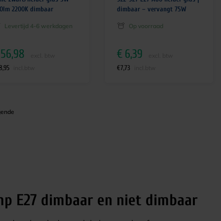
0lm 2200K dimbaar
dimbaar – vervangt 75W
Levertijd 4-6 werkdagen
Op voorraad
56,98
€
6,39
excl. btw
excl. btw
8,95
€
7,73
incl.btw
incl.btw
mp E27 dimbaar en niet dimbaar