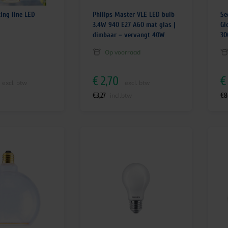
ing line LED
Philips Master VLE LED bulb
Se
3.4W 940 E27 A60 mat glas |
Gl
dimbaar – vervangt 40W
30
Op voorraad
€
2,70
€
excl. btw
excl. btw
€
3,27
€
8
incl.btw