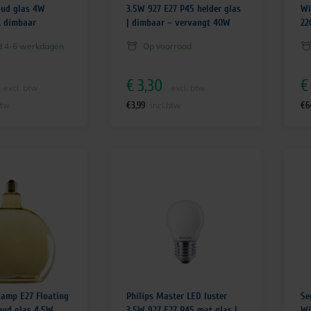
oud glas 4W
3.5W 927 E27 P45 helder glas
Wi
K dimbaar
| dimbaar – vervangt 40W
22
jd 4-6 werkdagen
Op voorraad
€
3,30
€
excl. btw
excl. btw
€
3,99
€
6
btw
incl.btw
lamp E27 Floating
Philips Master LED luster
Se
oud glas 4.5W
3.5W 927 E27 P45 mat glas |
Wi