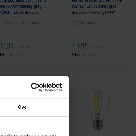
gula LED lamp E27 Floating
Philips Master LED bulb 3.4W
obe 150 45° smokey grey
922-927 E27 A60 mat glas |
 260lm 2200K dimbaar
dimbaar – vervangt 40W
Levertijd 4-6 werkdagen
Op voorraad
61,95
€
3,95
excl. btw
excl. btw
4,96
€
4,78
incl.btw
incl.btw
Over