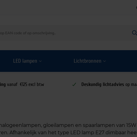
LED lampen
Lichtbronnen
ing
vanaf €125 excl btw
Deskundig lichtadvies
op ma
7 halogeenlampen, gloeilampen en spaarlampen van 15W
kleuren. Afhankelijk van het type LED lamp E27 dimbaar h