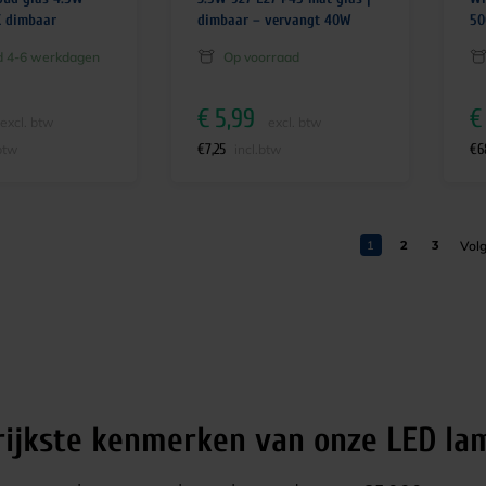
K dimbaar
dimbaar – vervangt 40W
50
jd 4-6 werkdagen
Op voorraad
€
5,99
€
excl. btw
excl. btw
€
7,25
€
6
btw
incl.btw
1
2
3
rijkste kenmerken van onze LED la