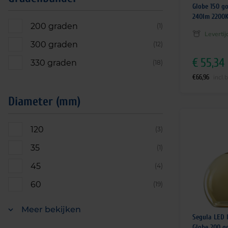
Globe 150 g
240lm 2200
200 graden
(1)
Leverti
300 graden
(12)
€
55,34
330 graden
(18)
€
66,96
incl.
Diameter (mm)
120
(3)
35
(1)
45
(4)
60
(19)
Meer bekijken
Segula LED 
Globe 200 g