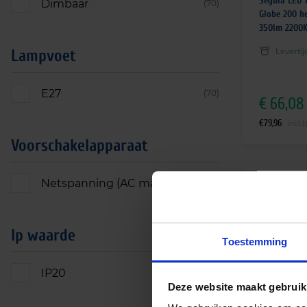
Segula LED 
Dimbaar
(70)
Globe 200 h
350lm 2200
Leverti
Lampvoet
E27
(70)
€
66,08
€
79,96
incl.
Voorschakelapparaat
Netspanning (AC mains)
(18)
Ip waarde
Toestemming
IP20
(15)
Deze website maakt gebruik