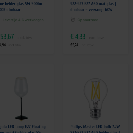
ne helder glas 5W 500lm
922-927 E27 A60 mat glas |
00K dimbaar
dimbaar – vervangt 60W
Levertijd 4-6 werkdagen
Op voorraad
53,67
€
4,33
excl. btw
excl. btw
4,94
€
5,24
incl.btw
incl.btw
gula LED lamp E27 Floating
Philips Master LED bulb 7.2W
ne zwart/helder glas 5W
922-927 E27 A60 helder glas |