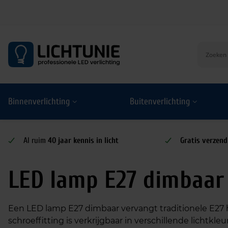
S
k
i
p
t
o
Binnenverlichting
Buitenverlichting
c
o
n
t
Al ruim
40 jaar kennis in licht
Gratis verzend
e
n
LED lamp E27 dimbaar
t
Een LED lamp E27 dimbaar vervangt traditionele E2
schroeffitting is verkrijgbaar in verschillende licht