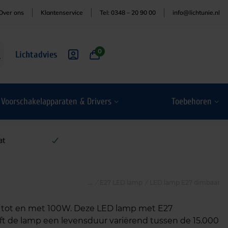
Over ons
Klantenservice
Tel: 0348 – 20 90 00
info@lichtunie.nl
0
Lichtadvies
Voorschakelapparaten & Drivers
Toebehoren
at
/
E27 LED lamp
/
LED lamp E27 dimbaar
 tot en met 100W. Deze LED lamp met E27
eeft de lamp een levensduur variërend tussen de 15.000