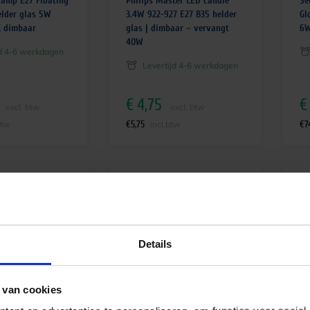
lamp E27 Floating
Philips Master LED candle
Se
elder glas 5W
3.4W 922-927 E27 B35 helder
Gl
K dimbaar
glas | dimbaar – vervangt
6W
40W
jd 4-6 werkdagen
Levertijd 4-6 werkdagen
€
4,75
€
excl. btw
excl. btw
€
5,75
€
7
btw
incl.btw
Details
 van cookies