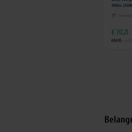
300lm 2200
Leverti
€
70,21
€
84,95
incl.
Belang