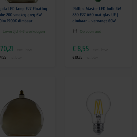
gula LED lamp E27 Floating
Philips Master LED bulb 4W
obe 200 smokey grey 6W
830 E27 A60 mat glas UE |
0lm 1900K dimbaar
dimbaar – vervangt 60W
Levertijd 4-6 werkdagen
Op voorraad
70,21
€
8,55
excl. btw
excl. btw
4,95
€
10,35
incl.btw
incl.btw