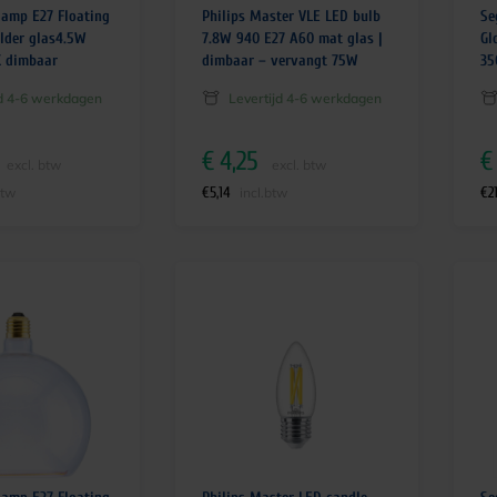
lamp E27 Floating
Philips Master VLE LED bulb
Se
elder glas4.5W
7.8W 940 E27 A60 mat glas |
Gl
K dimbaar
dimbaar – vervangt 75W
35
jd 4-6 werkdagen
Levertijd 4-6 werkdagen
€
4,25
€
excl. btw
excl. btw
€
5,14
€
2
btw
incl.btw