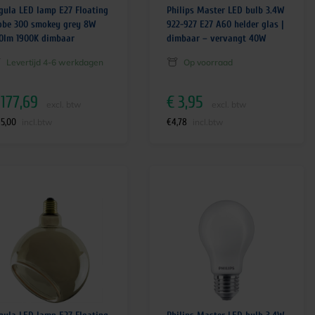
gula LED lamp E27 Floating
Philips Master LED bulb 3.4W
obe 300 smokey grey 8W
922-927 E27 A60 helder glas |
0lm 1900K dimbaar
dimbaar – vervangt 40W
Levertijd 4-6 werkdagen
Op voorraad
177,69
€
3,95
excl. btw
excl. btw
15,00
€
4,78
incl.btw
incl.btw