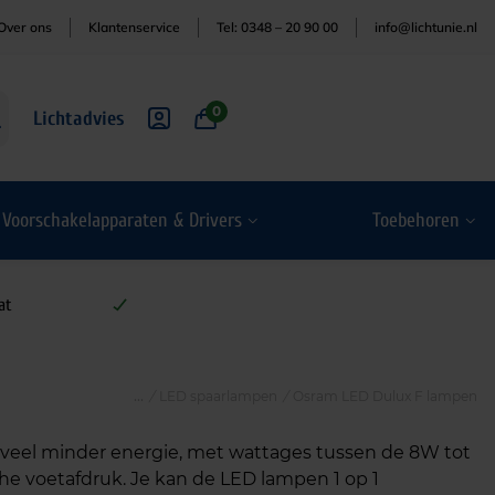
Over ons
Klantenservice
Tel: 0348 – 20 90 00
info@lichtunie.nl
0
Lichtadvies
Voorschakelapparaten & Drivers
Toebehoren
at
/
LED spaarlampen
/
Osram LED Dulux F lampen
 veel minder energie, met wattages tussen de 8W tot
che voetafdruk. Je kan de LED lampen 1 op 1