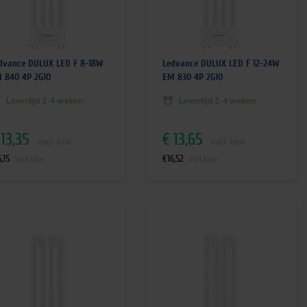
dvance DULUX LED F 8-18W
Ledvance DULUX LED F 12-24W
 840 4P 2G10
EM 830 4P 2G10
Levertijd 2-4 weken
Levertijd 2-4 weken
13,35
€
13,65
excl. btw
excl. btw
6,15
€
16,52
incl.btw
incl.btw