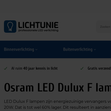
S
k
i
p
t
o
Binnenverlichting
Buitenverlichting
c
o
n
t
Al ruim
40 jaar kennis in licht
Gratis verzend
e
n
Osram LED Dulux F la
t
LED Dulux F lampen zijn energiezuinige vervangers 
20W. Dat is tot wel 60% lager. Dit resulteert in aanz