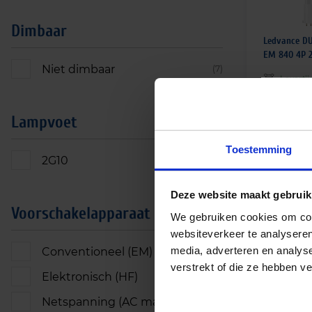
Dimbaar
Ledvance DU
EM 840 4P 2
Niet dimbaar
(7)
Leverti
€
13,65
Lampvoet
€
16,52
incl.
Toestemming
2G10
(7)
Deze website maakt gebruik
Voorschakelapparaat
We gebruiken cookies om cont
websiteverkeer te analyseren
media, adverteren en analys
Conventioneel (EM)
(6)
verstrekt of die ze hebben v
Elektronisch (HF)
(1)
Netspanning (AC mains)
(7)