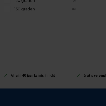
120 graden
(1)
130 graden
(6)
Al ruim
40 jaar kennis in licht
Gratis verzend