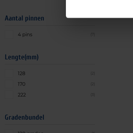
Aantal pinnen
4 pins
(7)
Lengte(mm)
128
(2)
170
(2)
222
(3)
Gradenbundel