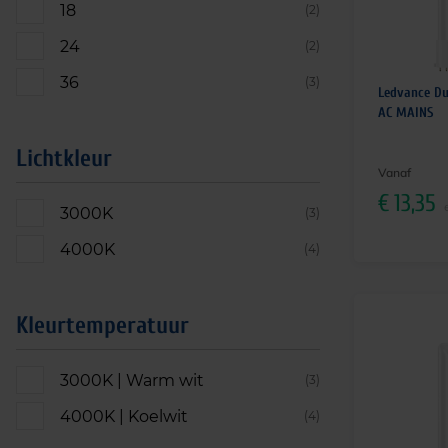
18
(2)
24
(2)
36
(3)
Ledvance D
AC MAINS
Lichtkleur
Vanaf
€
13,35
3000K
(3)
4000K
(4)
Kleurtemperatuur
3000K | Warm wit
(3)
4000K | Koelwit
(4)