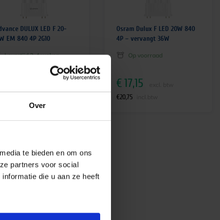
dvance DULUX LED F 20-
Osram Dulux F LED 20W 840
W EM 840 4P 2G10
4P – vervangt 36W
Levertijd 2-4 weken
Op voorraad
13,95
€
17,15
excl. btw
excl. btw
6,88
€
20,75
incl.btw
incl.btw
Over
 media te bieden en om ons
ze partners voor social
nformatie die u aan ze heeft