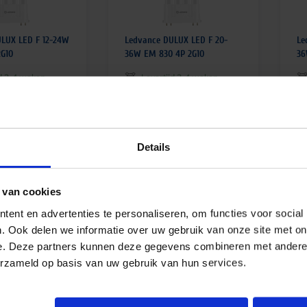
LUX LED F 12-24W
Ledvance DULUX LED F 20-
Le
G10
36W EM 830 4P 2G10
36
jd 2-4 weken
Levertijd 2-4 weken
€
13,95
€
excl. btw
excl. btw
€
16,88
€
1
btw
incl.btw
Details
 van cookies
ent en advertenties te personaliseren, om functies voor social
. Ook delen we informatie over uw gebruik van onze site met on
e. Deze partners kunnen deze gegevens combineren met andere i
erzameld op basis van uw gebruik van hun services.