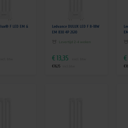
ulux® F LED EM &
Ledvance DULUX LED F 8-18W
Le
EM 830 4P 2G10
EM
Levertijd 2-4 weken
€
13,35
€
excl. btw
excl. btw
€
16,15
€
1
incl.btw