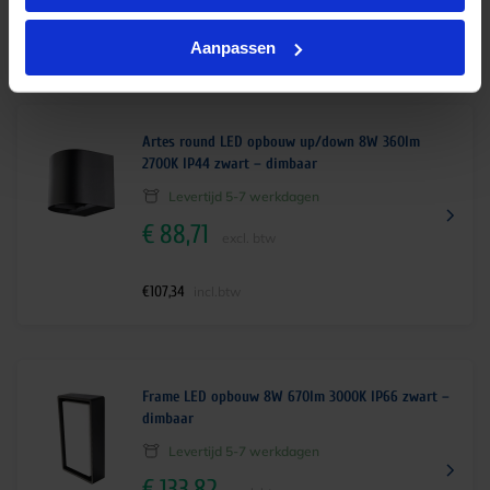
€
156,01
incl.btw
Aanpassen
Artes round LED opbouw up/down 8W 360lm
2700K IP44 zwart – dimbaar
Levertijd 5-7 werkdagen
€
88,71
excl. btw
€
107,34
incl.btw
Frame LED opbouw 8W 670lm 3000K IP66 zwart –
dimbaar
Levertijd 5-7 werkdagen
€
133,82