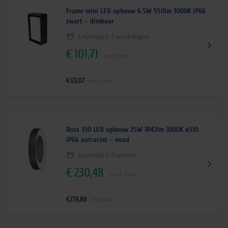
Frame mini LED opbouw 6.5W 550lm 3000K IP66
zwart – dimbaar
Levertijd 5-7 werkdagen
€
101,71
excl. btw
€
123,07
incl.btw
Ross 330 LED opbouw 25W 1842lm 3000K ø330
IP66 antraciet – nood
Levertijd 2-3 weken
€
230,48
excl. btw
€
278,88
incl.btw