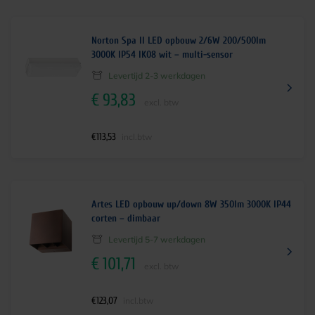
Norton Spa II LED opbouw 2/6W 200/500lm
3000K IP54 IK08 wit – multi-sensor
Levertijd 2-3 werkdagen
€
93,83
excl. btw
€
113,53
incl.btw
Artes LED opbouw up/down 8W 350lm 3000K IP44
corten – dimbaar
Levertijd 5-7 werkdagen
€
101,71
excl. btw
€
123,07
incl.btw