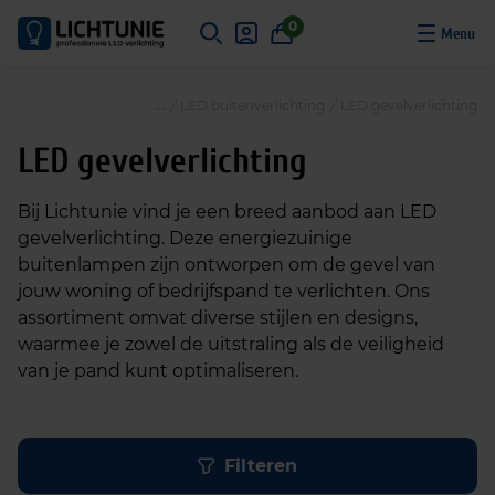
S
0
k
i
p
/
LED buitenverlichting
/
LED gevelverlichting
t
o
LED gevelverlichting
c
o
Bij Lichtunie vind je een breed aanbod aan LED
n
gevelverlichting. Deze energiezuinige
t
buitenlampen zijn ontworpen om de gevel van
e
jouw woning of bedrijfspand te verlichten. Ons
n
assortiment omvat diverse stijlen en designs,
t
waarmee je zowel de uitstraling als de veiligheid
van je pand kunt optimaliseren.
Filteren