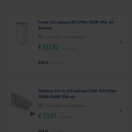
Frame LED opbouw 8W 670lm 3000K IP66 wit –
dimbaar
Levertijd 5-7 werkdagen
€
133,82
excl. btw
€
161,92
incl.btw
Prolumia Pro-fit LED opbouw 3/6W 350/700lm
3000K/4000K IP66 wit
Levertijd 3-5 werkdagen
€
53,01
excl. btw
€
64,14
incl.btw