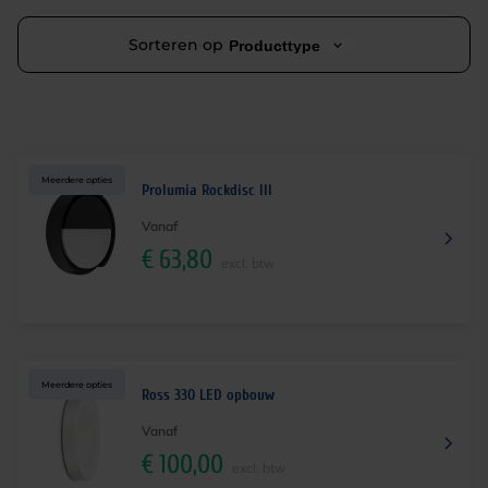
Sorteren op
Producttype
Meerdere opties
Prolumia Rockdisc III
Vanaf
€
63,80
excl. btw
Meerdere opties
Ross 330 LED opbouw
Vanaf
€
100,00
excl. btw