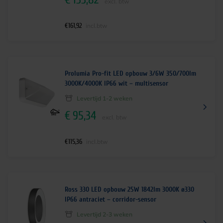
excl. btw
€
161,92
incl.btw
Prolumia Pro-fit LED opbouw 3/6W 350/700lm
3000K/4000K IP66 wit – multisensor
Levertijd 1-2 weken
€
95,34
excl. btw
€
115,36
incl.btw
Ross 330 LED opbouw 25W 1842lm 3000K ø330
IP66 antraciet – corridor-sensor
Levertijd 2-3 weken