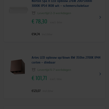
Norton Spa II LED opbouw 2/6W 200/500lm
3000K IP54 IK08 wit – schemerschakelaar
Levertijd 2-3 werkdagen
€
78,30
excl. btw
€
94,74
incl.btw
Artes LED opbouw up/down 8W 350lm 2700K IP44
corten – dimbaar
Levertijd 5-7 werkdagen
€
101,71
excl. btw
€
123,07
incl.btw