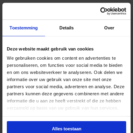
€
115,36
incl.btw
Toestemming
Details
Over
Frame square LED opbouw 6W 630lm 3000K IP66
wit – schemerschakelaar
Levertijd 5-7 werkdagen
Deze website maakt gebruik van cookies
€
159,06
We gebruiken cookies om content en advertenties te
excl. btw
personaliseren, om functies voor social media te bieden
en om ons websiteverkeer te analyseren. Ook delen we
€
192,46
incl.btw
informatie over uw gebruik van onze site met onze
partners voor social media, adverteren en analyse. Deze
partners kunnen deze gegevens combineren met andere
informatie die u aan ze heeft verstrekt of die ze hebben
Norton Spa II LED opbouw 2/6W 200/500lm
verzameld op basis van uw gebruik van hun services.
3000K IP54 IK08 wit – schemerschakelaar + nood
Levertijd 2-3 werkdagen
€
128,93
Alles toestaan
excl. btw