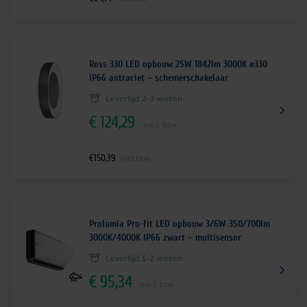
Ross 330 LED opbouw 25W 1842lm 3000K ø330
IP66 antraciet – schemerschakelaar
Levertijd 2-3 weken
€
124,29
excl. btw
€
150,39
incl.btw
Prolumia Pro-fit LED opbouw 3/6W 350/700lm
3000K/4000K IP66 zwart – multisensor
Levertijd 1-2 weken
€
95,34
excl. btw