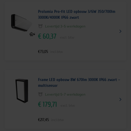
Prolumia Pro-fit LED opbouw 3/6W 350/700lm
3000K/4000K IP66 zwart
Levertijd 3-5 werkdagen
€
60,37
excl. btw
€
73,05
incl.btw
Frame LED opbouw 8W 670lm 3000K IP66 zwart –
multisensor
Levertijd 5-7 werkdagen
€
179,71
excl. btw
€
217,45
incl.btw