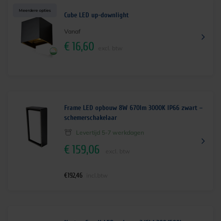
Meerdere opties
Cube LED up-downlight
Vanaf
€
16,60
excl. btw
Frame LED opbouw 8W 670lm 3000K IP66 zwart –
schemerschakelaar
Levertijd 5-7 werkdagen
€
159,06
excl. btw
€
192,46
incl.btw