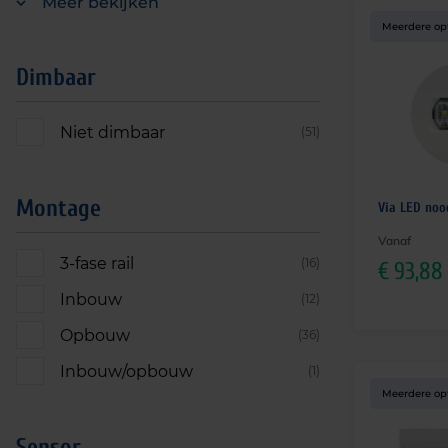
Meer bekijken
Meerdere op
Dimbaar
Niet dimbaar
(51)
Montage
Via LED noo
Vanaf
3-fase rail
(16)
€
93,88
Inbouw
(12)
Opbouw
(36)
Inbouw/opbouw
(1)
Meerdere op
Sensor