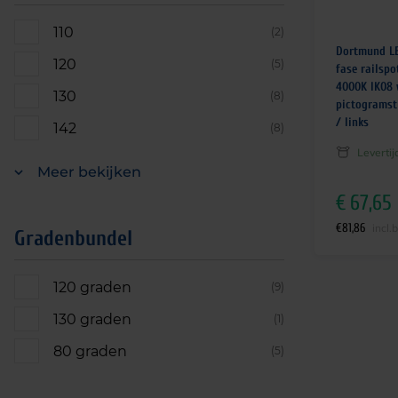
110
(2)
Dortmund LE
120
(5)
fase railsp
4000K IK08 
130
(8)
pictogramsti
/ links
142
(8)
Leverti
Meer bekijken
€
67,65
€
81,86
incl.
Gradenbundel
120 graden
(9)
130 graden
(1)
80 graden
(5)