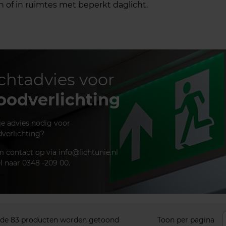
f in ruimtes met beperkt daglicht.
chtadvies voor
oodverlichting
je advies nodig voor
verlichting?
 contact op via info@lichtunie.nl
el naar 0348 -209 00.
 de 83 producten worden getoond
Toon per pagina