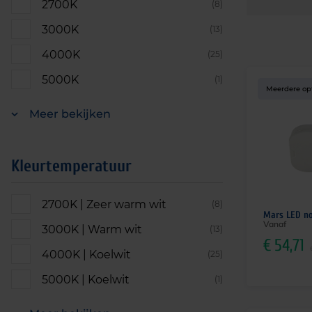
2700K
(8)
3000K
(13)
4000K
(25)
5000K
(1)
Meerdere op
Meer bekijken
Kleurtemperatuur
2700K | Zeer warm wit
(8)
Mars LED n
Vanaf
3000K | Warm wit
(13)
€
54,71
4000K | Koelwit
(25)
5000K | Koelwit
(1)