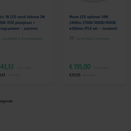
sic IN LED nood inbouw 2W
Moon LED opbouw 24W
00K IP20 plexiplaat +
2400lm 2700K/3000K/4000K
ctogrammen – autotest
ø300mm IP54 wit – noodunit
Levertijd 1-3 werkdagen
Levertijd 2-3 weken
43,33
€
195,00
excl. btw
excl. btw
2,43
€
235,95
incl.btw
incl.btw