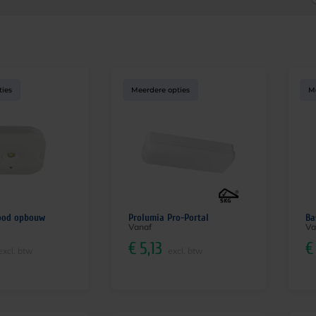
ties
Meerdere opties
M
ood opbouw
Prolumia Pro-Portal
Ba
Vanaf
Va
€
5,13
€
excl. btw
excl. btw