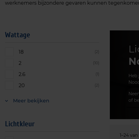
werknemers bijzondere gevaren kunnen tegenkomen o
Wattage
Li
18
(2)
N
2
(10)
2.6
(1)
Heb 
Nood
20
(2)
Neem
of b
Meer bekijken
Lichtkleur
1–24 van