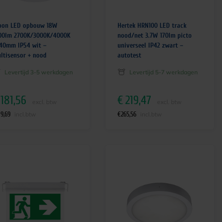
on LED opbouw 18W
Hertek HRN100 LED track
00lm 2700K/3000K/4000K
nood/net 3.7W 170lm picto
40mm IP54 wit –
universeel IP42 zwart –
ltisensor + nood
autotest
Levertijd 3-5 werkdagen
Levertijd 5-7 werkdagen
181,56
€
219,47
excl. btw
excl. btw
19,69
€
265,56
incl.btw
incl.btw