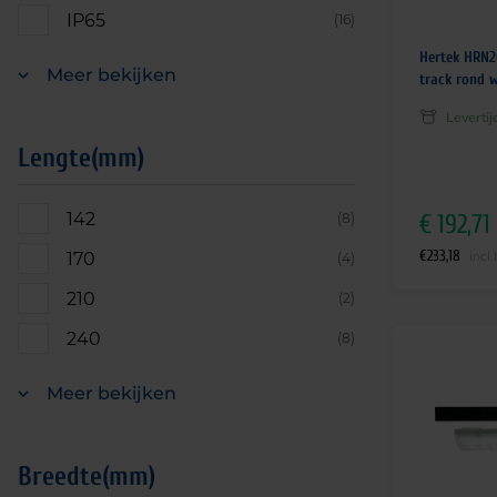
IP65
(16)
Hertek HRN2
Meer bekijken
track rond w
Leverti
Lengte(mm)
142
(8)
€
192,71
€
233,18
incl
170
(4)
210
(2)
240
(8)
Meer bekijken
Breedte(mm)