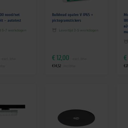
00 nood/net
Bulkhead opalen V IP65 +
Mo
it – autotest
pictogramstickers
18
ø2
jd 5-7 werkdagen
Levertijd 3-5 werkdagen
mu
€
12,00
€
excl. btw
excl. btw
€
14,52
€
2
.btw
incl.btw