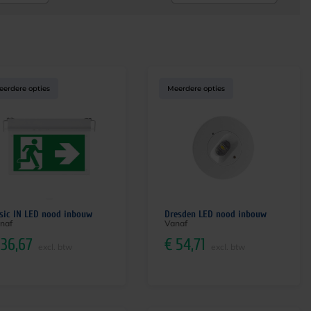
eerdere opties
Meerdere opties
sic IN LED nood inbouw
Dresden LED nood inbouw
naf
Vanaf
36,67
€
54,71
excl. btw
excl. btw