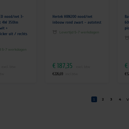
D nood/net 3-
Hertek HRN200 nood/net
Ba
ot 4W 350lm
inbouw rond zwart – autotest
60
wit +
pi
Levertijd 5-7 werkdagen
cker uit / rechts
jd 5-7 werkdagen
€
187,35
€
excl. btw
excl. btw
€
226,69
€
5
btw
incl.btw
1
2
3
4