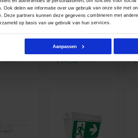
ent en advertenties te personaliseren, om functies voor social
. Ook delen we informatie over uw gebruik van onze site met on
ED nood opbouw
Hertek HRN100
He
e. Deze partners kunnen deze gegevens combineren met andere i
erzameld op basis van uw gebruik van hun services.
Aanpassen
Vanaf
Va
€
144,52
€
excl. btw
excl. btw