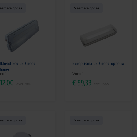
eerdere opties
Meerdere opties
lkhead Eco LED nood
Europrisma LED nood opbouw
bouw
naf
Vanaf
12,00
€
59,33
excl. btw
excl. btw
eerdere opties
Meerdere opties