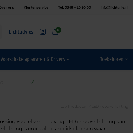
Over ons
Klantenservice
Tel: 0348 – 20 90 00
info@lichtunie.nl
0
Lichtadvies
Voorschakelapparaten & Drivers
Toebehoren
at
/
Producten
/
LED noodverlichting
lossing voor elke omgeving. LED noodverlichting kan
lichting is cruciaal op arbeidsplaatsen waar