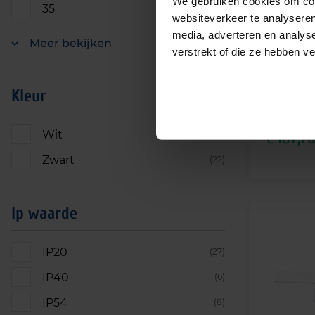
We gebruiken cookies om cont
35
(1)
websiteverkeer te analyseren
Extraline L
media, adverteren en analys
Meer bekijken
verstrekt of die ze hebben v
Kleur
Vanaf
Wit
(41)
€
187,76
Zwart
(22)
Ip waarde
IP20
(27)
IP40
(6)
IP54
(8)