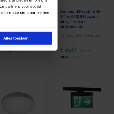
 media te bieden en om ons
ze partners voor social
rtek HRN200
Dortmund LED nood/net 4W
nformatie die u aan ze heeft
350lm 4000K IP65 zwart +
pictogramstickers
uit/rechts/links
Levertijd 5-7 werkdagen
Alles toestaan
naf
175,12
€
66,47
excl. btw
excl. btw
€
80,43
incl.btw