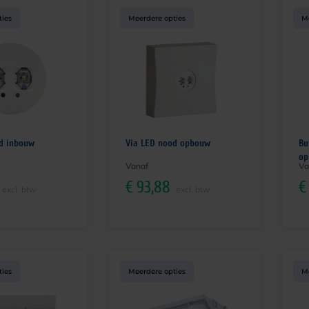
ties
Meerdere opties
M
d inbouw
Via LED nood opbouw
Bu
op
Vanaf
Va
€
93,88
€
excl. btw
excl. btw
ties
Meerdere opties
M