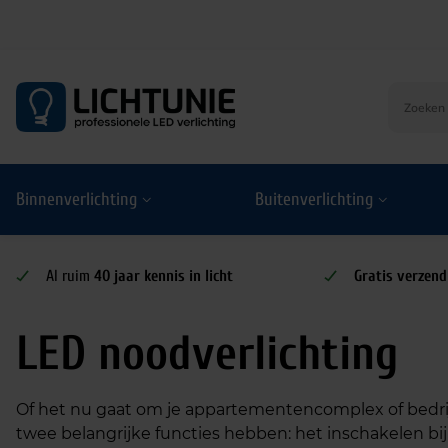
S
k
i
p
t
o
Binnenverlichting
Buitenverlichting
c
o
n
t
Al ruim
40 jaar kennis in licht
Gratis verzend
e
n
LED noodverlichting
t
Of het nu gaat om je appartementencomplex of bedrij
twee belangrijke functies hebben: het inschakelen bij