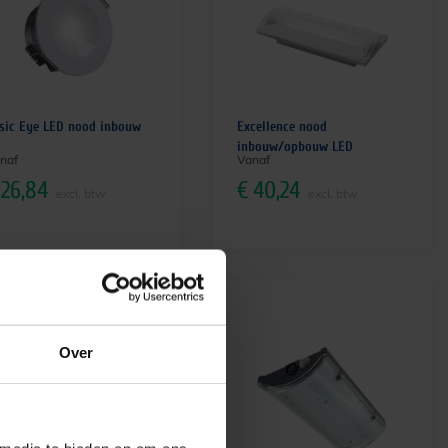
sic Eye LED nood inbouw
Excellence nood
inbouw/opbouw LED
naf
Vanaf
26,84
€
40,24
excl. btw
excl. btw
eerdere opties
Over