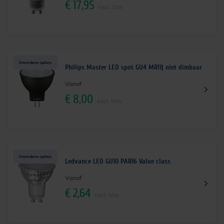
€
17,95
excl. btw
Meerdere opties
Philips Master LED spot GU4 MR11| niet dimbaar
Vanaf
€
8,00
excl. btw
Meerdere opties
Ledvance LED GU10 PAR16 Value class
Vanaf
€
2,64
excl. btw