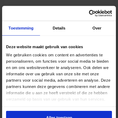
€
15,67
incl.btw
Toestemming
Details
Over
Ledvance LED Spot STAR GX53 4.9W 2700K AR111
120D – vervangt 40W
Deze website maakt gebruik van cookies
Levertijd 2-4 weken
We gebruiken cookies om content en advertenties te
€
3,42
excl. btw
personaliseren, om functies voor social media te bieden
en om ons websiteverkeer te analyseren. Ook delen we
€
4,14
incl.btw
informatie over uw gebruik van onze site met onze
partners voor social media, adverteren en analyse. Deze
partners kunnen deze gegevens combineren met andere
informatie die u aan ze heeft verstrekt of die ze hebben
Ledvance LED PAR16 9.5W S 927 GU10 36D –
verzameld op basis van uw gebruik van hun services.
vervangt 80W
Levertijd 2-4 weken
Alles toestaan