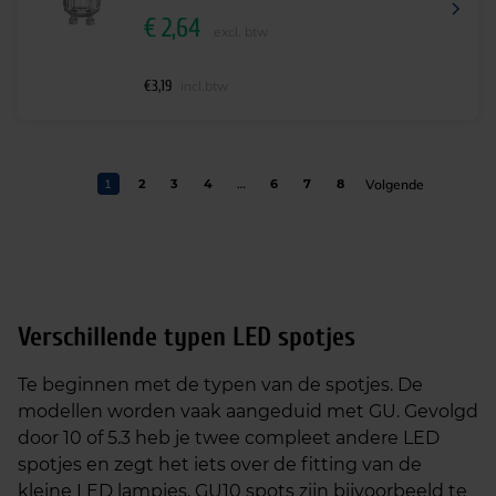
€
2,64
excl. btw
€
3,19
incl.btw
1
2
3
4
…
6
7
8
Verschillende typen LED spotjes
Te beginnen met de typen van de spotjes. De
modellen worden vaak aangeduid met GU. Gevolgd
door 10 of 5.3 heb je twee compleet andere LED
spotjes en zegt het iets over de fitting van de
kleine LED lampjes. GU10 spots zijn bijvoorbeeld te