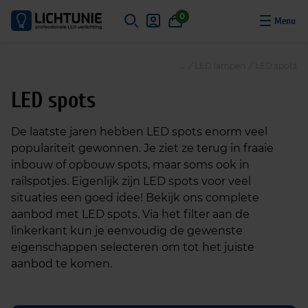
S
0
k
i
p
/
LED lampen
/
LED spots
t
o
LED spots
c
o
De laatste jaren hebben LED spots enorm veel
n
populariteit gewonnen. Je ziet ze terug in fraaie
t
inbouw of opbouw spots, maar soms ook in
e
railspotjes. Eigenlijk zijn LED spots voor veel
n
situaties een goed idee! Bekijk ons complete
t
aanbod met LED spots. Via het filter aan de
linkerkant kun je eenvoudig de gewenste
eigenschappen selecteren om tot het juiste
aanbod te komen.