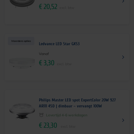
€
20,52
excl. btw
Meerdere opties
Ledvance LED Star GX53
Vanaf
€
3,30
excl. btw
Philips Master LED spot ExpertColor 20W 927
AR111 45D | dimbaar – vervangt 100W
Levertijd 4-6 werkdagen
€
23,30
excl. btw