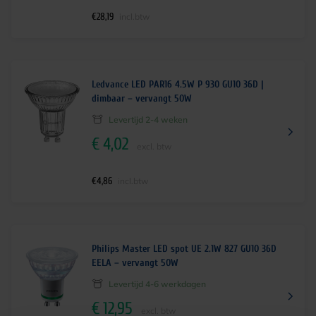
€
28,19
incl.btw
Ledvance LED PAR16 4.5W P 930 GU10 36D |
dimbaar – vervangt 50W
Levertijd 2-4 weken
€
4,02
excl. btw
€
4,86
incl.btw
Philips Master LED spot UE 2.1W 827 GU10 36D
EELA – vervangt 50W
Levertijd 4-6 werkdagen
€
12,95
excl. btw