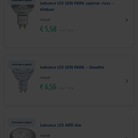
Meerdere opties
Ledvance LED GU10 PAR16 superior class –
dimbaar
Vanaf
€
5,58
excl. btw
Meerdere opties
Ledvance LED GU10 PAR16 – Glowdim
Vanaf
€
6,56
excl. btw
Meerdere opties
Ledvance LED AR111 dim
Vanaf