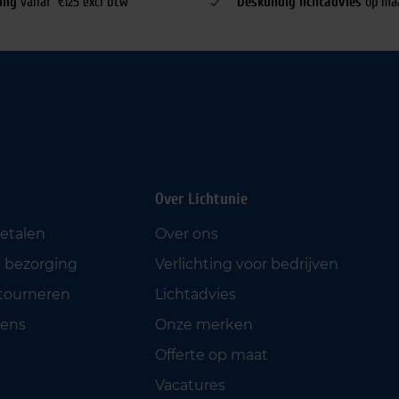
ing
vanaf €125 excl btw
Deskundig lichtadvies
op ma
Over Lichtunie
betalen
Over ons
 bezorging
Verlichting voor bedrijven
etourneren
Lichtadvies
ens
Onze merken
Offerte op maat
Vacatures