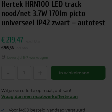
Hertek HRN100 LED track
nood/net 3.7W 170lm picto
universeel IP42 zwart – autotest
€
219,47
excl. btw
€
265,56
incl.btw
Levertijd 5-7 werkdagen
-
+
In winkelmand
Wil je een offerte op maat, dat kan!
Vraag dan een maatwerkofferte aan
Voor 14:00 besteld, vandaag verstuurd