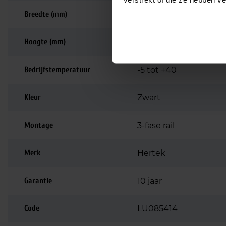
verstrekt of die ze hebben v
Breedte (mm)
46
Hoogte (mm)
290
Bedrijfstemperatuur
-5 tot +40
Kleur
Zwart
Montage
3-fase rail
Merk
Hertek
Garantie
10 jaar
Code
LU085414