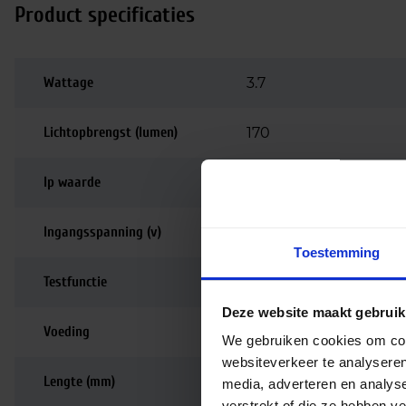
Product specificaties
Wattage
3.7
Lichtopbrengst (lumen)
170
Ip waarde
IP42
Ingangsspanning (v)
220-240
Toestemming
Testfunctie
Autotest
Deze website maakt gebruik
Voeding
Driver inbegrepen
We gebruiken cookies om cont
websiteverkeer te analyseren
Lengte (mm)
170
media, adverteren en analys