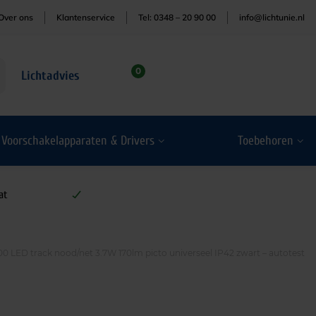
Over ons
Klantenservice
Tel: 0348 – 20 90 00
info@lichtunie.nl
0
Lichtadvies
Voorschakelapparaten & Drivers
Toebehoren
at
0 LED track nood/net 3.7W 170lm picto universeel IP42 zwart – autotest