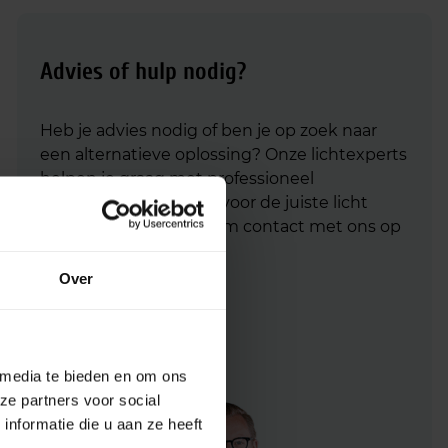
Advies of hulp nodig?
Heb je advies nodig of ben je op zoek naar
een alternatieve oplossing? Onze lichtexperts
helpen je graag met professioneel
lichtadvies
en zorgen voor de juiste licht
oplossing. Aarzel niet om contact met ons op
te nemen.
Over
Mail
info@lichtunie.nl
Bel
+31(0)348 209 000
App
0348 – 20 90 00
 media te bieden en om ons
ze partners voor social
nformatie die u aan ze heeft