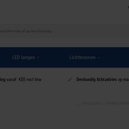
LED lampen
Lichtbronnen
ing
vanaf €125 excl btw
Deskundig lichtadvies
op ma
/
Producten
/
Hertek HRN10