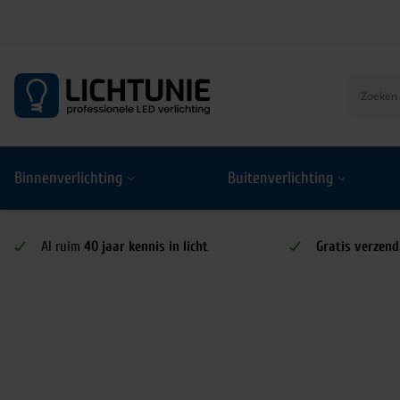
S
k
i
p
t
o
Binnenverlichting
Buitenverlichting
c
o
n
t
Al ruim
40 jaar kennis in licht
Gratis verzend
e
n
t