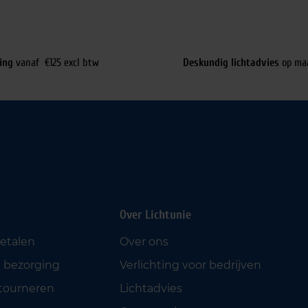
ing
vanaf €125 excl btw
Deskundig lichtadvies
op ma
Over Lichtunie
betalen
Over ons
 bezorging
Verlichting voor bedrijven
etourneren
Lichtadvies