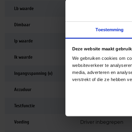
Lb waarde
L80B10
Dimbaar
Niet dimbaar
Toestemming
Ip waarde
IP65
Deze website maakt gebruik
Ik waarde
IK07
We gebruiken cookies om cont
websiteverkeer te analyseren
media, adverteren en analys
Ingangsspanning (v)
220-240
verstrekt of die ze hebben v
Accuduur
1 uur
Testfunctie
Testknop
Voeding
Driver inbegrepen