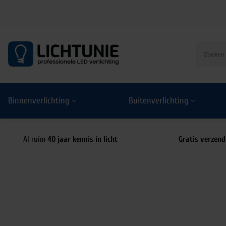
S
k
i
p
t
o
Binnenverlichting
Buitenverlichting
c
o
n
t
Al ruim
40 jaar kennis in licht
Gratis verzend
e
n
t