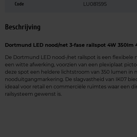
Code
LU081595
Beschrijving
Dortmund LED nood/net 3-fase railspot 4W 350lm 4
De Dortmund LED nood-/net railspot is een flexibele n
een witte afwerking, voorzien van een plexiplaat picto
deze spot een heldere lichtstroom van 350 lumen in n
nooduitgangmarkering. De slagvastheid van IK07 bie
ideaal voor retail en commerciële ruimtes waar een d
railsysteem gewenst is.