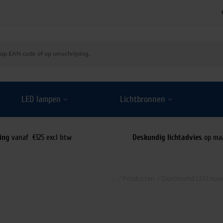
LED lampen
Lichtbronnen
ing
vanaf €125 excl btw
Deskundig lichtadvies
op ma
/
Producten
/
Dortmund LED nood/n