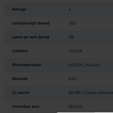
Wattage
4
Lichtopbrengst (lumen)
350
Lumen per watt (lm/w)
88
Lichtkleur
4000K
Kleurtemperatuur
4000K | Koelwit
Kleurcode
840
Cri waarde
80-89 | Goede kleurw
Levensduur (uur)
50.000