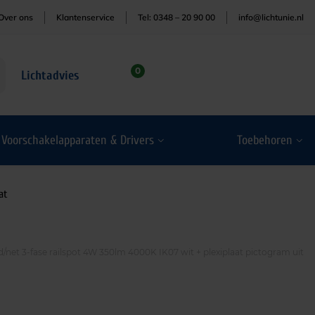
Over ons
Klantenservice
Tel: 0348 – 20 90 00
info@lichtunie.nl
0
Lichtadvies
Voorschakelapparaten & Drivers
Toebehoren
at
et 3-fase railspot 4W 350lm 4000K IK07 wit + plexiplaat pictogram uit