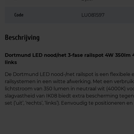
Code
LU081597
Beschrijving
Dortmund LED nood/net 3-fase railspot 4W 350lm 40
links
De Dortmund LED nood-/net railspot is een flexibele 
railsystemen in een witte afwerking. Met een verbrui
lichtstroom van 350 lumen in neutraal wit (4000K) v
slagvastheid van IK08 biedt extra bescherming tege
set (‘uit’, ‘rechts’, ‘links’). Eenvoudig te positioneren 