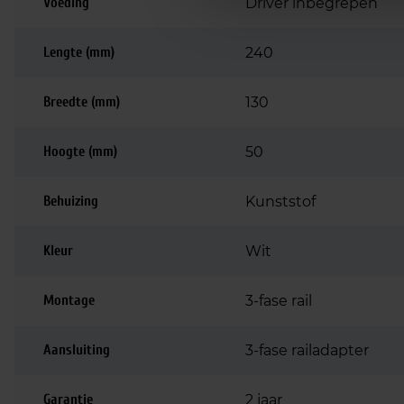
Voeding
Driver inbegrepen
Lengte (mm)
240
Breedte (mm)
130
Hoogte (mm)
50
Behuizing
Kunststof
Kleur
Wit
Montage
3-fase rail
Aansluiting
3-fase railadapter
Garantie
2 jaar