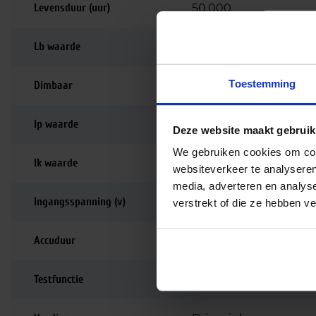
Levensduur (uur)
50.000
Lb waarde
L80B10
Toestemming
Dimbaar
Niet dimbaar
Ip waarde
IP65
Deze website maakt gebruik
We gebruiken cookies om cont
Ik waarde
IK08
websiteverkeer te analyseren
media, adverteren en analys
Ingangsspanning (v)
220-240
verstrekt of die ze hebben v
Accuduur
1 uur
Testfunctie
Testknop