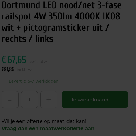
Dortmund LED nood/net 3-fase
railspot 4W 350lm 4000K IK08
wit + pictogramsticker uit /
rechts / links
€
67,65
excl. btw
€
81,86
incl.btw
Levertijd 5-7 werkdagen
-
+
In winkelmand
Wil je een offerte op maat, dat kan!
Vraag dan een maatwerkofferte aan