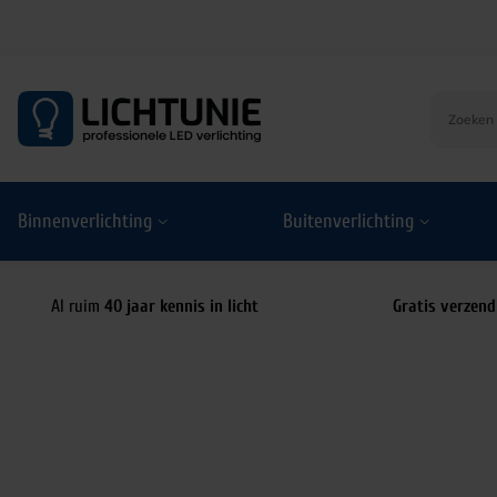
S
k
i
p
t
o
Binnenverlichting
Buitenverlichting
c
o
n
t
Al ruim
40 jaar kennis in licht
Gratis verzend
e
n
t