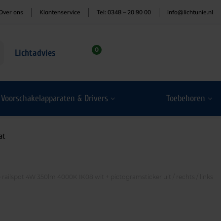
Over ons
Klantenservice
Tel: 0348 – 20 90 00
info@lichtunie.nl
0
Lichtadvies
Voorschakelapparaten & Drivers
Toebehoren
at
ailspot 4W 350lm 4000K IK08 wit + pictogramsticker uit / rechts / links