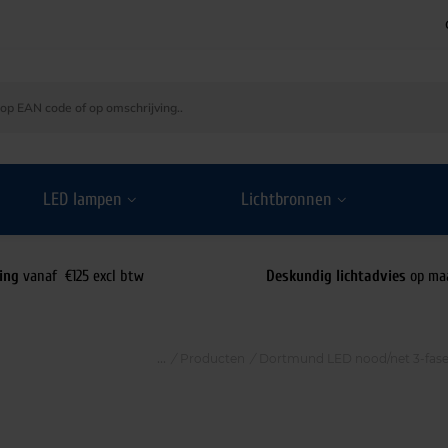
LED lampen
Lichtbronnen
ing
vanaf €125 excl btw
Deskundig lichtadvies
op ma
/
Producten
/
Dortmund LED nood/net 3-fase r