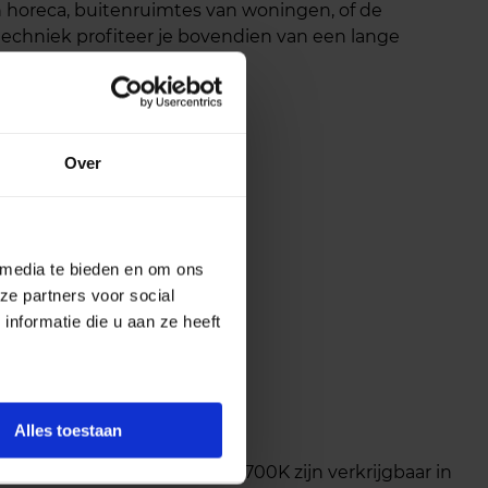
an horeca, buitenruimtes van woningen, of de
echniek profiteer je bovendien van een lange
Over
 media te bieden en om ons
ze partners voor social
nformatie die u aan ze heeft
Alles toestaan
ueren: onze LED floodlights 2700K zijn verkrijgbaar in