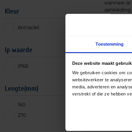
wanneer je 
aankleding 
Kleur
levensduur 
Antraciet
(3)
Voordel
Toestemming
Ip waarde
Warm wi
Hoge li
Deze website maakt gebruik
IP66
(3)
Weerbes
We gebruiken cookies om cont
websiteverkeer te analyseren
Energie
media, adverteren en analys
Lengte(mm)
Direct v
verstrekt of die ze hebben v
160
(1)
Geschik
270
(2)
Of je nu een