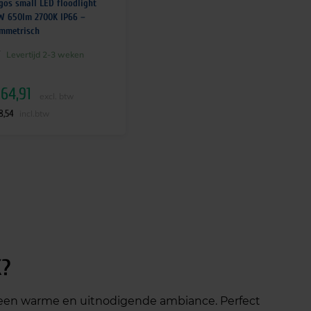
gos small LED floodlight
W 650lm 2700K IP66 –
mmetrisch
Levertijd 2-3 weken
64,91
excl. btw
8,54
incl.btw
K?
 een warme en uitnodigende ambiance. Perfect