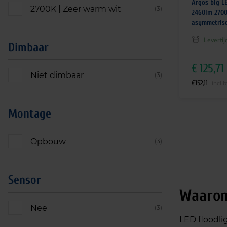
Argos big L
2700K | Zeer warm wit
(3)
2460lm 2700
asymmetris
Leverti
Dimbaar
€
125,71
Niet dimbaar
(3)
€
152,11
incl.
Montage
Opbouw
(3)
Sensor
Waarom
Nee
(3)
LED floodl