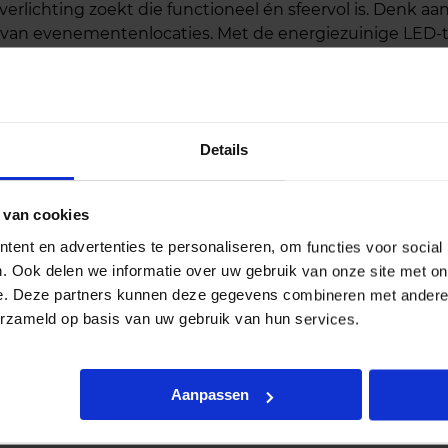
verlichting zoekt die functioneel én sfeervol is. Denk a
van evenementenlocaties. Met de energiezuinige LED-t
en lage verbruikskosten.
en op een rij:
Details
t licht (2700K)
voor een gezellige uitstraling
chtopbrengst
voor optimale zichtbaarheid
 van cookies
tendig
en geschikt voor buitengebruik (IP65)
ent en advertenties te personaliseren, om functies voor social
. Ook delen we informatie over uw gebruik van onze site met on
zuinig
en duurzaam in gebruik
e. Deze partners kunnen deze gegevens combineren met andere i
olledig licht
zonder opwarmtijd
erzameld op basis van uw gebruik van hun services.
t voor elke situatie
Aanpassen
 boom in je tuin wilt uitlichten of een gevel wilt accent