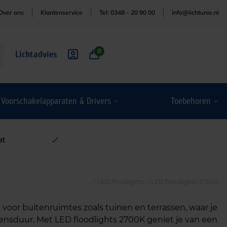
Over ons
Klantenservice
Tel: 0348 – 20 90 00
info@lichtunie.nl
0
Lichtadvies
Voorschakelapparaten & Drivers
Toebehoren
at
/
LED floodlights
/
LED floodlights 2700K
 voor buitenruimtes zoals tuinen en terrassen, waar je
nsduur. Met LED floodlights 2700K geniet je van een