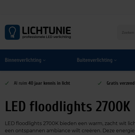
S
k
i
p
t
o
Binnenverlichting
Buitenverlichting
c
o
n
t
Al ruim
40 jaar kennis in licht
Gratis verzend
e
n
LED floodlights 2700K
t
LED floodlights 2700K bieden een warm, zacht wit lich
een ontspannen ambiance wilt creëren. Deze energie