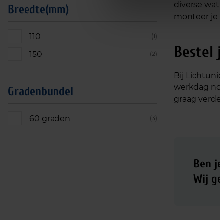
diverse watt
Breedte(mm)
monteer je 
110
(1)
Bestel 
150
(2)
Bij Lichtuni
werkdag nog
Gradenbundel
graag verde
60 graden
(3)
Ben j
Wij g