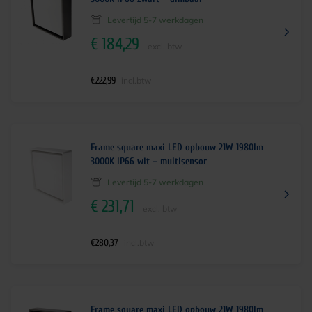
Levertijd 5-7 werkdagen
€
184,29
excl. btw
€
222,99
incl.btw
Frame square maxi LED opbouw 21W 1980lm
3000K IP66 wit – multisensor
Levertijd 5-7 werkdagen
€
231,71
excl. btw
€
280,37
incl.btw
Frame square maxi LED opbouw 21W 1980lm