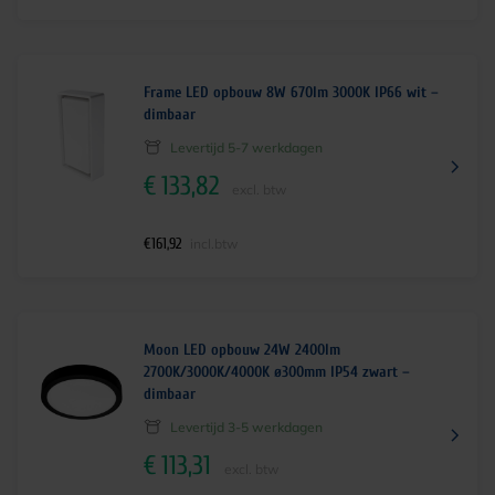
Frame LED opbouw 8W 670lm 3000K IP66 wit –
dimbaar
Levertijd 5-7 werkdagen
€
133,82
excl. btw
€
161,92
incl.btw
Moon LED opbouw 24W 2400lm
2700K/3000K/4000K ø300mm IP54 zwart –
dimbaar
Levertijd 3-5 werkdagen
€
113,31
excl. btw