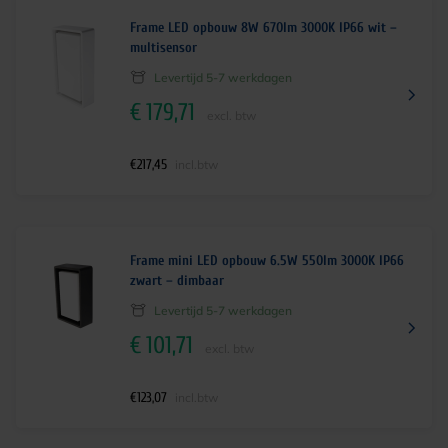
Frame LED opbouw 8W 670lm 3000K IP66 wit –
multisensor
Levertijd 5-7 werkdagen
€
179,71
excl. btw
€
217,45
incl.btw
Frame mini LED opbouw 6.5W 550lm 3000K IP66
zwart – dimbaar
Levertijd 5-7 werkdagen
€
101,71
excl. btw
€
123,07
incl.btw