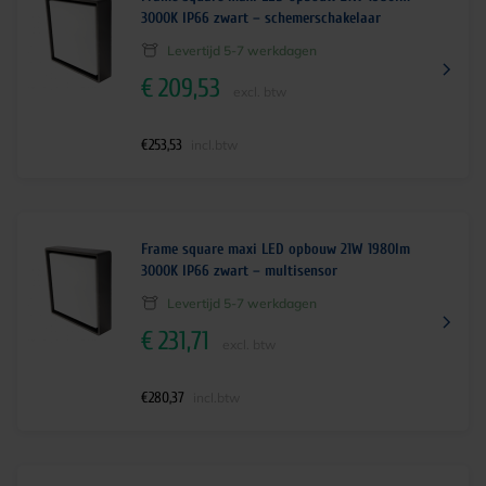
3000K IP66 zwart – schemerschakelaar
Levertijd 5-7 werkdagen
€
209,53
excl. btw
€
253,53
incl.btw
Frame square maxi LED opbouw 21W 1980lm
3000K IP66 zwart – multisensor
Levertijd 5-7 werkdagen
€
231,71
excl. btw
€
280,37
incl.btw