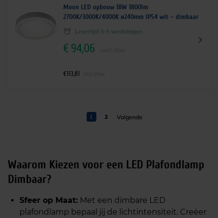
Moon LED opbouw 18W 1800lm
2700K/3000K/4000K ø240mm IP54 wit – dimbaar
Levertijd 3-5 werkdagen
€
94,06
excl. btw
€
113,81
incl.btw
1
2
Waarom Kiezen voor een LED Plafondlamp
Dimbaar?
Sfeer op Maat:
Met een dimbare LED
plafondlamp bepaal jij de lichtintensiteit. Creëer