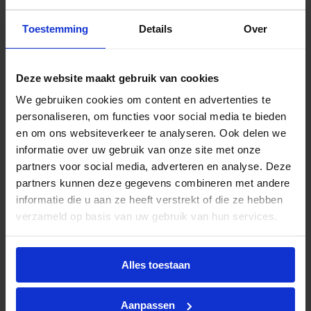
€
133,82
excl. btw
Toestemming
Details
Over
€
161,92
incl.btw
Deze website maakt gebruik van cookies
We gebruiken cookies om content en advertenties te
personaliseren, om functies voor social media te bieden
Frame square LED opbouw 6W 630lm 3000K IP66
en om ons websiteverkeer te analyseren. Ook delen we
zwart – multisensor
informatie over uw gebruik van onze site met onze
Levertijd 5-7 werkdagen
partners voor social media, adverteren en analyse. Deze
€
179,71
partners kunnen deze gegevens combineren met andere
excl. btw
informatie die u aan ze heeft verstrekt of die ze hebben
verzameld op basis van uw gebruik van hun services.
€
217,45
incl.btw
Alles toestaan
Frame square maxi LED opbouw 21W 1980lm
3000K IP66 wit – dimbaar
Aanpassen