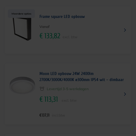
Meerdere opties
Frame square LED opbouw
Vanaf
€
133,82
excl. btw
Moon LED opbouw 24W 2400lm
2700K/3000K/4000K ø300mm IP54 wit – dimbaar
Levertijd 3-5 werkdagen
€
113,31
excl. btw
€
137,11
incl.btw