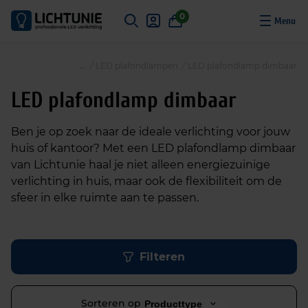
S
0
k
i
p
/
LED plafondlampen
/
LED plafondlamp dimbaar
t
o
LED plafondlamp dimbaar
c
o
Ben je op zoek naar de ideale verlichting voor jouw
n
huis of kantoor? Met een LED plafondlamp dimbaar
t
van Lichtunie haal je niet alleen energiezuinige
e
verlichting in huis, maar ook de flexibiliteit om de
n
sfeer in elke ruimte aan te passen.
t
Filteren
Sorteren op
Producttype