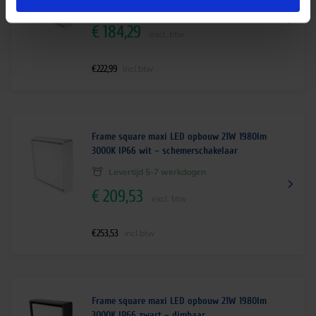
Levertijd 5-7 werkdagen
€
184,29
excl. btw
€
222,99
incl.btw
Frame square maxi LED opbouw 21W 1980lm
3000K IP66 wit – schemerschakelaar
Levertijd 5-7 werkdagen
€
209,53
excl. btw
€
253,53
incl.btw
Frame square maxi LED opbouw 21W 1980lm
3000K IP66 zwart – dimbaar