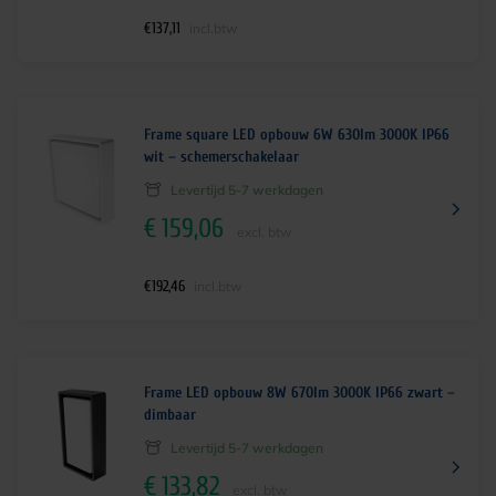
€
137,11
incl.btw
Frame square LED opbouw 6W 630lm 3000K IP66
wit – schemerschakelaar
Levertijd 5-7 werkdagen
€
159,06
excl. btw
€
192,46
incl.btw
Frame LED opbouw 8W 670lm 3000K IP66 zwart –
dimbaar
Levertijd 5-7 werkdagen
€
133,82
excl. btw