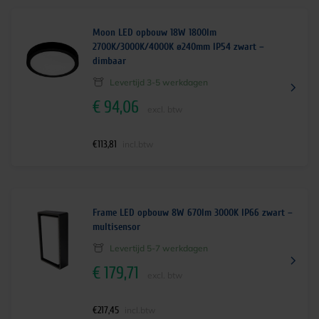
Moon LED opbouw 18W 1800lm
2700K/3000K/4000K ø240mm IP54 zwart –
dimbaar
Levertijd 3-5 werkdagen
€
94,06
excl. btw
€
113,81
incl.btw
Frame LED opbouw 8W 670lm 3000K IP66 zwart –
multisensor
Levertijd 5-7 werkdagen
€
179,71
excl. btw
€
217,45
incl.btw