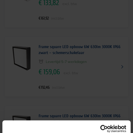
€
133,82
excl. btw
€
161,92
incl.btw
Frame square LED opbouw 6W 630lm 3000K IP66
zwart – schemerschakelaar
Levertijd 5-7 werkdagen
€
159,06
excl. btw
€
192,46
incl.btw
Frame square LED opbouw 6W 630lm 3000K IP66
zwart – dimbaar
Levertijd 5-7 werkdagen