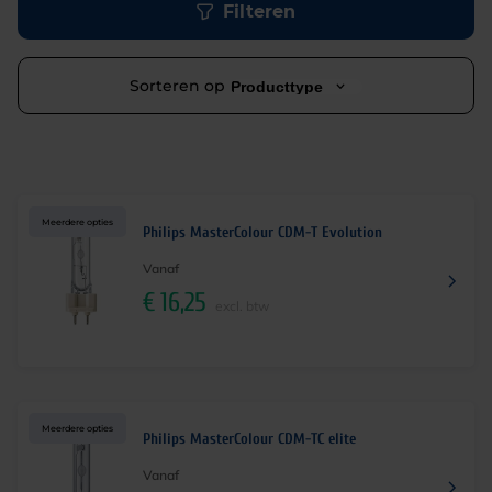
Filteren
Sorteren op
Producttype
Meerdere opties
Philips MasterColour CDM-T Evolution
Vanaf
€
16,25
excl. btw
Meerdere opties
Philips MasterColour CDM-TC elite
Vanaf