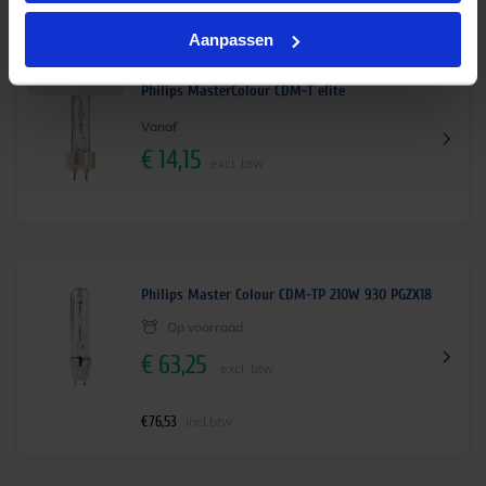
Aanpassen
Meerdere opties
Philips MasterColour CDM-T elite
Vanaf
€
14,15
excl. btw
Philips Master Colour CDM-TP 210W 930 PGZX18
Op voorraad
€
63,25
excl. btw
€
76,53
incl.btw