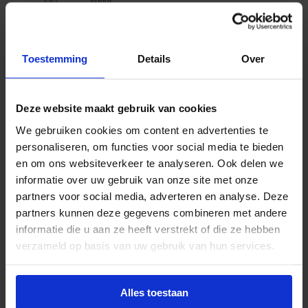
Vanaf
€
41,35
excl. btw
Toestemming
Details
Over
Meerdere opties
Philips MasterColour CDM-T Elite MW
Deze website maakt gebruik van cookies
We gebruiken cookies om content en advertenties te
Vanaf
personaliseren, om functies voor social media te bieden
€
69,00
excl. btw
en om ons websiteverkeer te analyseren. Ook delen we
informatie over uw gebruik van onze site met onze
partners voor social media, adverteren en analyse. Deze
partners kunnen deze gegevens combineren met andere
informatie die u aan ze heeft verstrekt of die ze hebben
Meerdere opties
Philips MasterColour CDM-Rm Mini
verzameld op basis van uw gebruik van hun services.
Vanaf
€
38,50
excl. btw
Alles toestaan