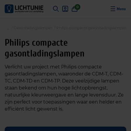
S
0
k
i
p
/
Gasontladingslampen
/
Philips compacte gasontladingslampen
t
o
Philips compacte
c
gasontladingslampen
o
n
t
Verlicht uw project met Philips compacte
e
gasontladingslampen, waaronder de CDM-T, CDM-
n
TC, CDM-TD en CDM-TP. Deze veelzijdige lampen
t
staan bekend om hun hoge lichtopbrengst,
natuurlijke kleurweergave en lange levensduur. Ze
zijn perfect voor toepassingen waar een helder en
efficiënt licht gewenst is.