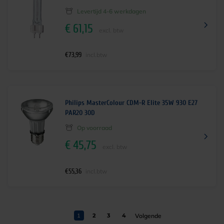
Levertijd 4-6 werkdagen
€
61,15
excl. btw
€
73,99
incl.btw
Philips MasterColour CDM-R Elite 35W 930 E27
PAR20 30D
Op voorraad
€
45,75
excl. btw
€
55,36
incl.btw
1
2
3
4