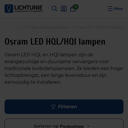
S
0
k
i
p
/
LED gasontladingslampen
/
Osram LED HQL/HQI lampen
t
o
Osram LED HQL/HQI lampen
c
o
Osram LED HQL en HQI lampen zijn de
n
energiezuinige en duurzame vervangers voor
t
traditionele kwikdamplampen. Ze bieden een hoge
e
lichtopbrengst, een lange levensduur en zijn
n
eenvoudig te installeren.
t
Filteren
Sorteren op
Producttype