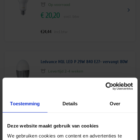
Op voorraad
€
20,20
excl. btw
€
24,44
incl.btw
Ledvance HQL LED P 29W 840 E27- vervangt 80W
Levertijd 2-4 weken
€
45,50
excl. btw
€
55,06
incl.btw
Toestemming
Details
Over
Deze website maakt gebruik van cookies
Ledvance HQL LED FIL 24W 827 E27- vervangt
80W
We gebruiken cookies om content en advertenties te