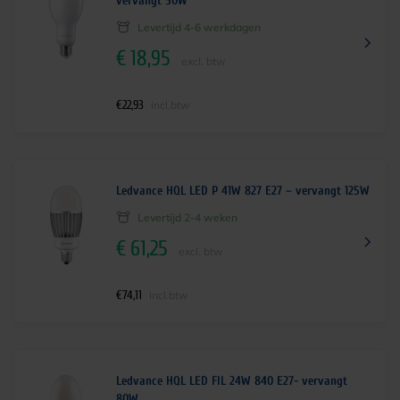
vervangt 50W
Levertijd 4-6 werkdagen
€
18,95
excl. btw
€
22,93
incl.btw
Ledvance HQL LED P 41W 827 E27 – vervangt 125W
Levertijd 2-4 weken
€
61,25
excl. btw
€
74,11
incl.btw
Ledvance HQL LED FIL 24W 840 E27- vervangt
80W