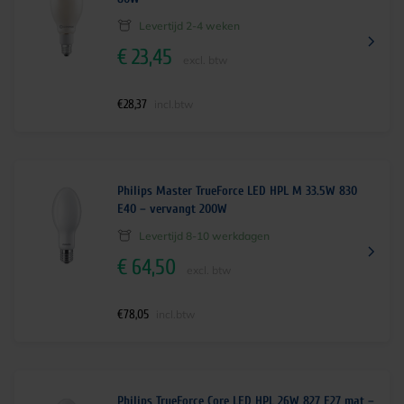
Levertijd 2-4 weken
€
23,45
excl. btw
€
28,37
incl.btw
Philips Master TrueForce LED HPL M 33.5W 830
E40 – vervangt 200W
Levertijd 8-10 werkdagen
€
64,50
excl. btw
€
78,05
incl.btw
Philips TrueForce Core LED HPL 26W 827 E27 mat –