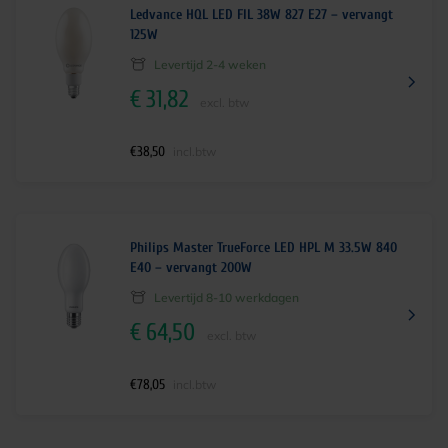
Ledvance HQL LED FIL 38W 827 E27 – vervangt
125W
Levertijd 2-4 weken
€
31,82
excl. btw
€
38,50
incl.btw
Philips Master TrueForce LED HPL M 33.5W 840
E40 – vervangt 200W
Levertijd 8-10 werkdagen
€
64,50
excl. btw
€
78,05
incl.btw