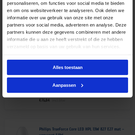
personaliseren, om functies voor social media te bieden
Levertijd 2-4 weken
en om ons websiteverkeer te analyseren. Ook delen we
€
23,45
excl. btw
informatie over uw gebruik van onze site met onze
partners voor social media, adverteren en analyse. Deze
€
28,37
incl.btw
partners kunnen deze gegevens combineren met andere
informatie die u aan ze heeft verstrekt of die ze hebben
verzameld op basis van uw gebruik van hun services.
Philips Master TrueForce LED HPL M 33.5W 840
E27 – vervangt 200W
Alles toestaan
Op voorraad
€
63,50
Aanpassen
excl. btw
€
76,84
incl.btw
Philips TrueForce Core LED HPL 13W 827 E27 mat –