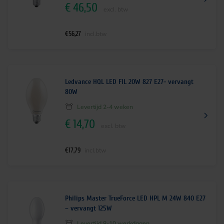
€
46,50
excl. btw
€
56,27
incl.btw
Ledvance HQL LED FIL 20W 827 E27- vervangt
80W
Levertijd 2-4 weken
€
14,70
excl. btw
€
17,79
incl.btw
Philips Master TrueForce LED HPL M 24W 840 E27
– vervangt 125W
Levertijd 8-10 werkdagen