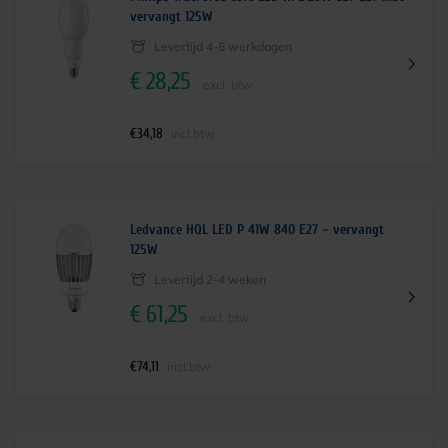
vervangt 125W
Levertijd 4-6 werkdagen
€
28,25
excl. btw
€
34,18
incl.btw
Ledvance HQL LED P 41W 840 E27 – vervangt
125W
Levertijd 2-4 weken
€
61,25
excl. btw
€
74,11
incl.btw