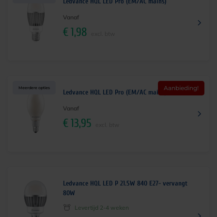
Ledvance HQL LED Pro (EM/AC mains)
Vanaf
€
1,98
excl. btw
Aanbieding!
Meerdere opties
Ledvance HQL LED Pro (EM/AC mains)
Vanaf
€
13,95
excl. btw
Ledvance HQL LED P 21.5W 840 E27- vervangt
80W
Levertijd 2-4 weken