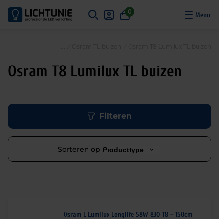
S
0
k
i
p
/
Osram TL buizen
/
Osram T8 Lumilux TL buizen
t
o
Osram T8 Lumilux TL buizen
c
o
n
t
Filteren
e
n
t
Sorteren op
Producttype
Osram L Lumilux Longlife 58W 830 T8 – 150cm