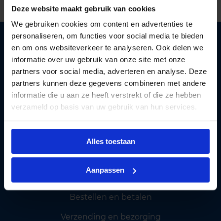
Deze website maakt gebruik van cookies
We gebruiken cookies om content en advertenties te
personaliseren, om functies voor social media te bieden
en om ons websiteverkeer te analyseren. Ook delen we
informatie over uw gebruik van onze site met onze
partners voor social media, adverteren en analyse. Deze
partners kunnen deze gegevens combineren met andere
Lichtunie
levert betaalbare LED verlichting aan
informatie die u aan ze heeft verstrekt of die ze hebben
zakelijke klanten. Wij helpen
bedrijven
verzameld op basis van uw gebruik van hun services.
overstappen
naar energie besparende verlichting.
Privacy policy
Alles toestaan
Cookiebeleid
Algemene voorwaarden
Aanpassen
Klantenservice
Bestellen en betalen
Verzending en bezorging