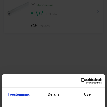
Op voorraad
€
7,72
excl. btw
€
9,34
incl.btw
Al ruim
40 jaar kennis in licht
Gratis verzending
vanaf €125 excl btw
Toestemming
Details
Over
Deskundig lichtadvies
op maat